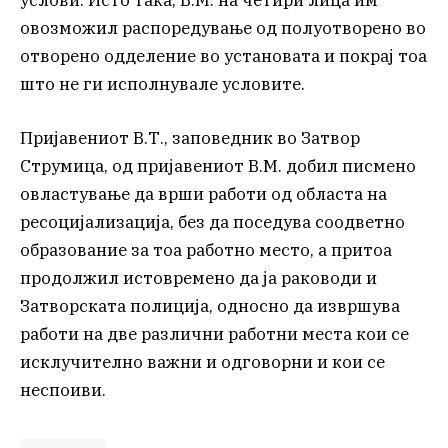
услови. Исто така, В.М. на четири лица им
овозможил распоредување од полуотворено во
отворено одделение во установата и покрај тоа
што не ги исполнувале условите.
Пријавениот В.Т., заповедник во Затвор
Струмица, од пријавениот В.М. добил писмено
овластување да врши работи од областа на
ресоцијализација, без да поседува соодветно
образование за тоа работно место, а притоа
продолжил истовремено да ја раководи и
Затворската полиција, односно да извршува
работи на две различни работни места кои се
исклучително важни и одговорни и кои се
неспоиви.