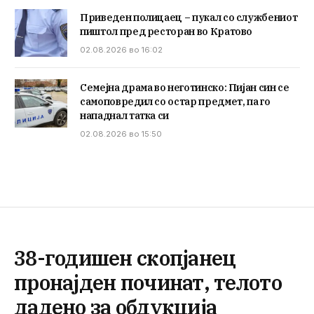
Приведен полицаец – пукал со службениот
пиштол пред ресторан во Кратово
02.08.2026 во 16:02
Семејна драма во неготинско: Пијан син се
самоповредил со остар предмет, па го
нападнал татка си
02.08.2026 во 15:50
38-годишен скопјанец
пронајден починат, телото
дадено за обдукција