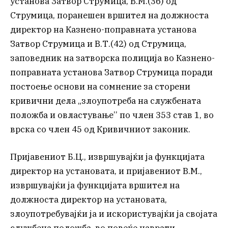
установа Затвор Струмица, В.М.(36) од
Струмица, поранешен вршител на должноста
директор на Казнено-поправната установа
Затвор Струмица и В.Т.(42) од Струмица,
заповедник на затворска полиција во Казнено-
поправната установа Затвор Струмица поради
постоење основи на сомнение за сторени
кривични дела „злоупотреба на службената
положба и овластување’’ по член 353 став 1, во
врска со член 45 од Кривичниот законик.
Пријавениот Б.Ц., извршувајќи ја функцијата
директор на установата, и пријавениот В.М.,
извршувајќи ја функцијата вршител на
должноста директор на установата,
злоупотребувајќи ја и искористувајќи ја својата