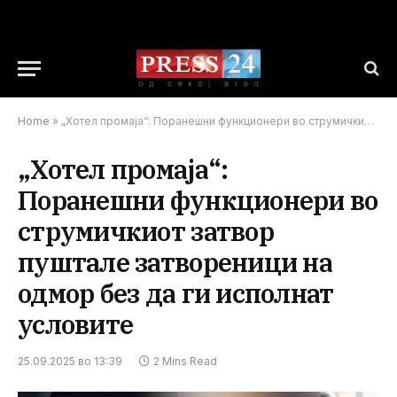
Home
»
„Хотел промаја“: Поранешни функционери во струмичкиот затвор пуштале затвореници на одмор без да ги исполнат условите
„Хотел промаја“:
Поранешни функционери во
струмичкиот затвор
пуштале затвореници на
одмор без да ги исполнат
условите
25.09.2025 во 13:39
2 Mins Read