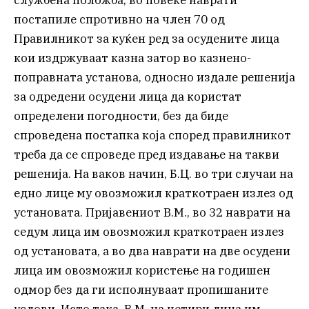
службена положба, во повеќе наврати
постапиле спротивно на член 70 од
Правилникот за куќен ред за осудените лица
кои издржуваат казна затор во казнено-
поправната установа, односно издале решенија
за одредени осудени лица да користат
определени погодности, без да биде
спроведена постапка која според правилникот
треба да се спроведе пред издавање на такви
решенија. На ваков начин, Б.Ц. во три случаи на
едно лице му овозможил краткотраен излез од
установата. Пријавениот В.М., во 32 наврати на
седум лица им овозможил краткотраен излез
од установата, а во два наврати на две осудени
лица им овозможил користење на годишен
одмор без да ги исполнуваат пропишаните