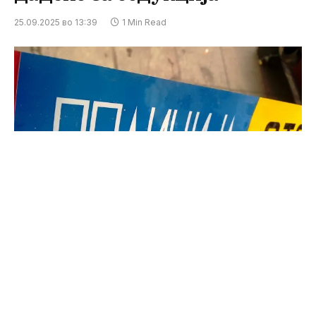
25.09.2025 во 13:39
1 Min Read
ФОТО: press24 архива
Вчера во 18:16 часот во СВР Скопје е пријавено
дека во домот на подрачјето на Кисела Вода во