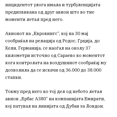
инцидентот улога имала и турбуленцијата
предизвикана од друг авион што во тие
моменти летал пред него.
Авионот на „Евровингс“, кој на 30 мај
сообраќал на релација од Родос, Грција, до
Келн, Германија, се наоѓал на околу 37
километри источно од Сараево во моментот
кога контролата на воздушниот сообраќај му
дозволила да се искачи од 36.000 до 38.000
стапки.
Токму пред него во тој дел од небото летал
авион „Ербас А380“ на компанијата Емирати,
кој патувал на линијата од Дубаи за Лондон.