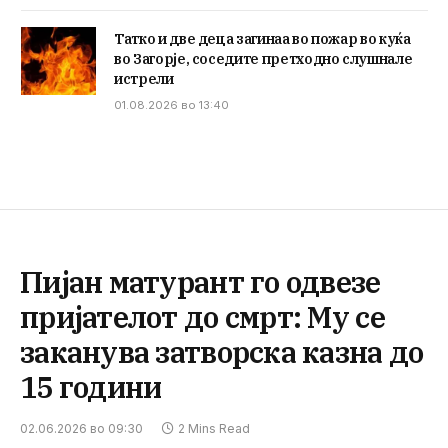
Татко и две деца загинаа во пожар во куќа
во Загорје, соседите претходно слушнале
истрели
01.08.2026 во 13:40
Пијан матурант го одвезе
пријателот до смрт: Му се
заканува затворска казна до
15 години
02.06.2026 во 09:30
2 Mins Read