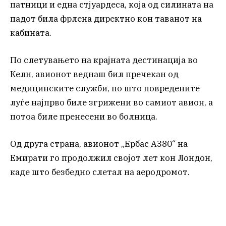
патници и една стјуардеса, која од силината на
падот била фрлена директно кон таванот на
кабината.
По слетувањето на крајната дестинација во
Келн, авионот веднаш бил пречекан од
медицинските служби, по што повредените
луѓе најпрво биле згрижени во самиот авион, а
потоа биле пренесени во болница.
Од друга страна, авионот „Ербас А380“ на
Емирати го продолжил својот лет кон Лондон,
каде што безбедно слетал на аеродромот.