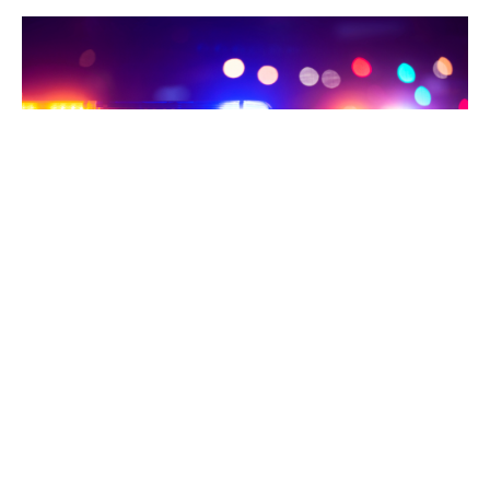
Полицијата објави детали за страшната
сообраќајна несреќа во која матурант го загуби
животот во петокот околу 2:15 часот наутро во
близина на Јастребарско.