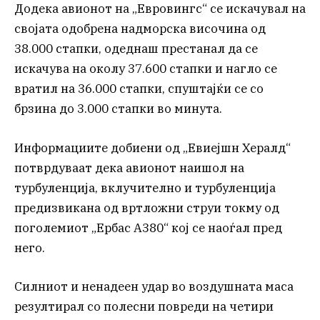
Додека авионот на „Евровингс“ се искачувал на
својата одобрена надморска височина од
38.000 стапки, одеднаш престанал да се
искачува на околу 37.600 стапки и нагло се
вратил на 36.000 стапки, спуштајќи се со
брзина до 3.000 стапки во минута.
Информациите добиени од „Евиејшн Хералд“
потврдуваат дека авионот наишол на
турбуленција, вклучително и турбуленција
предизвикана од вртложни струи токму од
поголемиот „Ербас А380“ кој се наоѓал пред
него.
Силниот и ненадеен удар во воздушната маса
резултирал со полесни повреди на четири