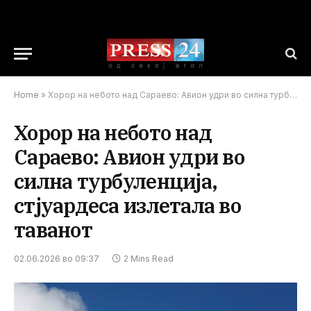
Home
»
Хорор на небото над Сараево: Авион удри во силна турбуленција, стјуардеса излетала во таванот
Хорор на небото над
Сараево: Авион удри во
силна турбуленција,
стјуардеса излетала во
таванот
02.06.2026 во 09:37
2 Mins Read