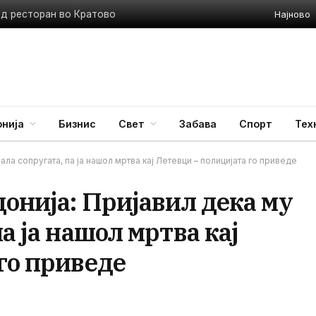
Најново
ед ресторан во Кратово
нија
Бизнис
Свет
Забава
Спорт
Тех
ла сопругата, па ја нашол мртва кај Летевци – полицијата го приведе
донија: Пријавил дека му
а ја нашол мртва кај
го приведе