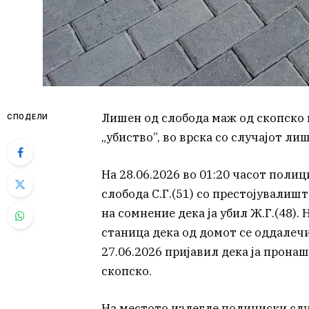
Лишен од слобода маж од скопско 
СПОДЕЛИ
„убиство”, во врска со случајот ли
На 28.06.2026 во 01:20 часот поли
слобода С.Г.(51) со престојувалишт
на сомнение дека ја убил Ж.Г.(48). 
станица дека од домот се оддалечил
27.06.2026 пријавил дека ја пронаш
скопско.
На местото излегле полициски слу