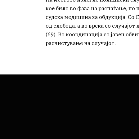
кое било во фаза на распаѓање, по 
судска медицина за обдукција. Со С
од слобода, а во врска со случајот л
(69). Во координација со јавен обв
расчистување на случајот.