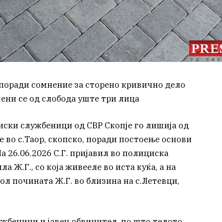
поради сомнение за сторено кривично дело
шени се од слобода уште три лица
циски службеници од СВР Скопје го лишија од
е во с.Таор, скопско, поради постоење основи
На 26.06.2026 С.Г. пријавил во полициска
а Ж.Г., со која живееле во иста куќа, а на
ол почината Ж.Г. во близина на с.Летевци,
жбеници и јавен обвинител, по што телото