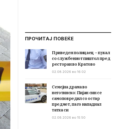
ПРОЧИТАЈ ПОВЕЌЕ
Приведен полицаец – пукал
со службениот пиштол пред
ресторан во Кратово
02.08.2026 во 16:02
Семејна драма во
неготинско: Пијан син се
самоповредил со остар
предмет, па го нападнал
татка си
02.08.2026 во 15:50