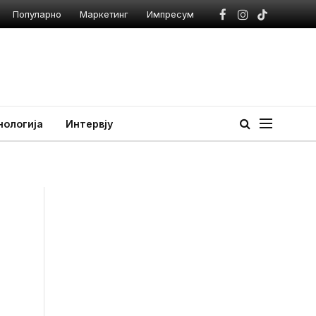
Популарно
Маркетинг
Импресум
Facebook
Instagram
TikTok
нологија
Интервју