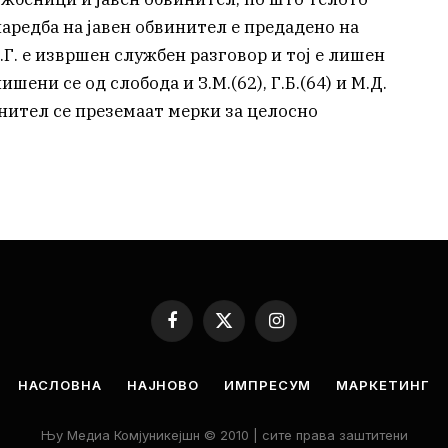
наредба на јавен обвинител е предадено на
.Г. е извршен службен разговор и тој е лишен
ишени се од слобода и З.М.(62), Г.Б.(64) и М.Д.
инител се преземаат мерки за целосно
Facebook
X
Instagram
(Twitter)
НАСЛОВНА
НАЈНОВО
ИМПРЕСУМ
МАРКЕТИНГ
Њу Медиа Комјуникејшн © 2010 | сите права заштитени