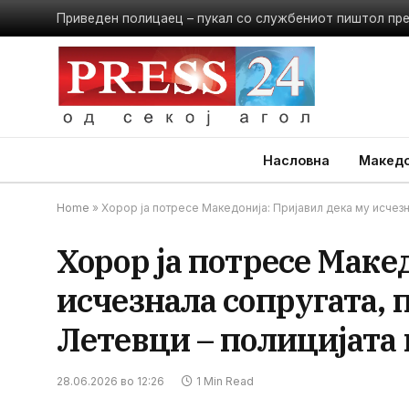
Приведен полицаец – пукал со службениот пиштол пр
Насловна
Македо
Home
»
Хорор ја потресе Македонија: Пријавил дека му исчезна
Хорор ја потресе Маке
исчезнала сопругата, п
Летевци – полицијата 
28.06.2026 во 12:26
1 Min Read