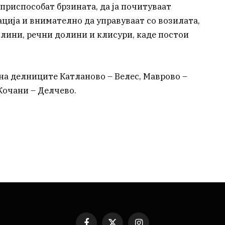
приспособат брзината, да ја почитуваат
ција и внимателно да управуваат со возилата,
тлини, речни долини и клисури, каде постои
на делниците Катланово – Велес, Маврово –
 Кочани – Делчево.