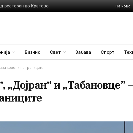
Најново
ед ресторан во Кратово
нија
Бизнис
Свет
Забава
Спорт
Тех
нава колони на границите
, „Дојран“ и „Табановце” 
раниците