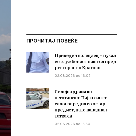
ПРОЧИТАЈ ПОВЕЌЕ
Приведен полицаец – пукал
со службениот пиштол пред
ресторан во Кратово
02.08.2026 во 16:02
Семејна драма во
неготинско: Пијан син се
самоповредил со остар
предмет, па го нападнал
татка си
02.08.2026 во 15:50