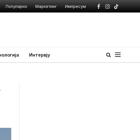
Популарно
Маркетинг
Импресум
Facebook
Instagram
TikTok
нологија
Интервју
–