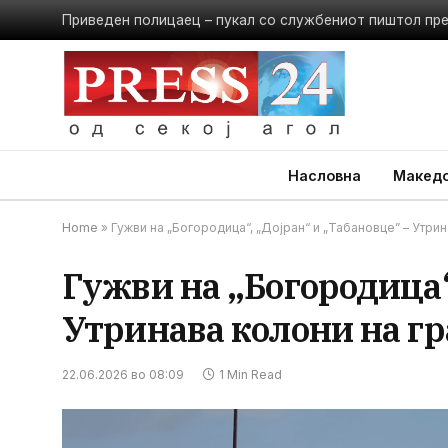
Приведен полицаец – пукал со службениот пиштол пр
Насловна
Македо
Home
»
Гужви на „Богородица“, „Дојран“ и „Табановце” – Утри
Гужви на „Богородица“
Утринава колони на г
22.06.2026 во 08:09
1 Min Read