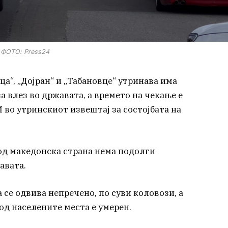
ФОТО: Press24
а“, „Дојран“ и „Табановце“ утринава има
а влез во државата, а времето на чекање е
во утринскиот извештај за состојбата на
од македонска страна нема подолги
авата.
се одвива непречено, по суви коловози, а
од населените места е умерен.