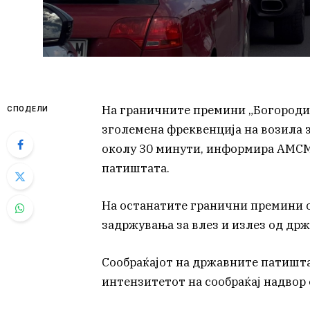
На граничните премини „Богородиц
СПОДЕЛИ
зголемена фреквенција на возила з
околу 30 минути, информира АМСМ 
патиштата.
На останатите гранични премини 
задржувања за влез и излез од држ
Сообраќајот на државните патишта 
интензитетот на сообраќај надвор 