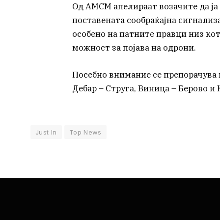
Од АМСМ апелираат возачите да ја 
поставената сообраќајна сигнализа
особено на патните правци низ ко
можност за појава на одрони.
Посебно внимание се препорачува 
Дебар – Струга, Виница – Берово и
Just In
Top News