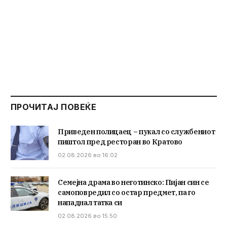
ПРОЧИТАЈ ПОВЕЌЕ
Приведен полицаец – пукал со службениот
пиштол пред ресторан во Кратово
02.08.2026 во 16:02
Семејна драма во неготинско: Пијан син се
самоповредил со остар предмет, па го
нападнал татка си
02.08.2026 во 15:50