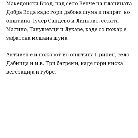
Македонски Брод, над село Бенче на планината
Добра Вода каде гори дабова шума и папрат, во
општина Чучер Сандево и Липково, селата
Малино, Танушевци и Лукаре, каде со пожар е
зафатена мешана шума.
Активен е и пожарот во општина Прилеп, село
Дабница и м.в. Три багреми, каде гори ниска
вегетација и ѓубре
.