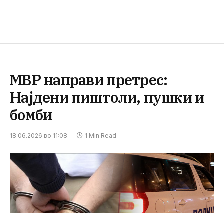
МВР направи претрес:
Најдени пиштоли, пушки и
бомби
18.06.2026 во 11:08
1 Min Read