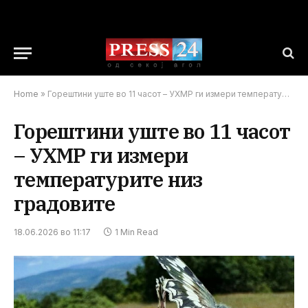
Home
»
Горештини уште во 11 часот – УХМР ги измери температурите низ градовите
Горештини уште во 11 часот
– УХМР ги измери
температурите низ
градовите
18.06.2026 во 11:17
1 Min Read