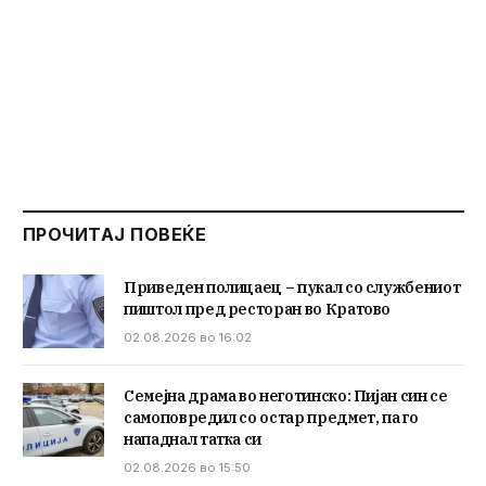
ПРОЧИТАЈ ПОВЕЌЕ
Приведен полицаец – пукал со службениот
пиштол пред ресторан во Кратово
02.08.2026 во 16:02
Семејна драма во неготинско: Пијан син се
самоповредил со остар предмет, па го
нападнал татка си
02.08.2026 во 15:50