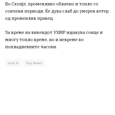
Во Скопје, променливо облачно и топло со
сончеви периоди. Ќе дува слаб до умерен ветер
од променлив правец.
За време на викендот УХМР најавува сонце и
многу топло време, но и невреме во
попладневните часови.
Just In
Top News