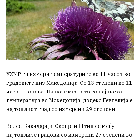
УХМР ги измери температурите во 11 часот во
градовите низ Македонија. Со 13 степени во 11
часот, Попова Шапка е местото со најниска
температура во Македонија, додека Гевгелија е
најтоплиот град со измерени 29 степени.
Велес, Кавадарци, Скопје и Штип се меѓу
најтоплите градови со измерени 27 степени во