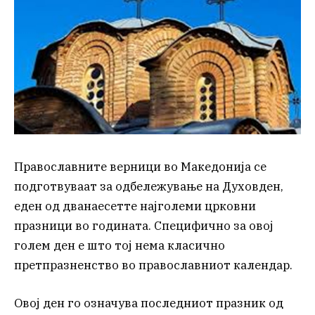
Православните верници во Македонија се
подготвуваат за одбележување на Духовден,
еден од дванаесетте најголеми црковни
празници во годината. Специфично за овој
голем ден е што тој нема класично
претпразненство во православниот календар.
Овој ден го означува последниот празник од