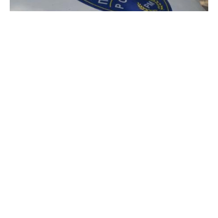
На 26.05.2026 во 06:30 часот на наплатна
станица Демир Капија на автопатот Гевгелија-
Неготино, полициски службеници од
Полициската станица за граничен надзор
Михајлово ги лишија од слобода А.Г.(42) и Г.Г.
(39), двајцата од Косово.
Претходно, полициските службеници запреле
возило „фолксваген траснспортер“ со косовски