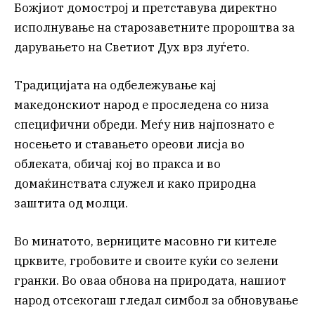
Божјиот домострој и претставува директно
исполнување на старозаветните пророштва за
дарувањето на Светиот Дух врз луѓето.
Традицијата на одбележување кај
македонскиот народ е проследена со низа
специфични обреди. Меѓу нив најпознато е
носењето и ставањето ореови лисја во
облеката, обичај кој во пракса и во
домаќинствата служел и како природна
заштита од молци.
Во минатото, верниците масовно ги кителе
црквите, гробовите и своите куќи со зелени
гранки. Во оваа обнова на природата, нашиот
народ отсекогаш гледал симбол за обновување