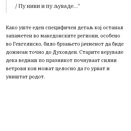
/ Пу ниви и пу љуваде…“
Како уште еден специфичен детаљ кој останал
запаметен во македонските региони, особено
во Гевгелиско, било брзањето јачменот да биде
дожнеан точно до Духовден. Старите верувале
дека веднаш по празникот почнуваат силни
ветрови кои можат целосно да го урнат и
уништат родот.