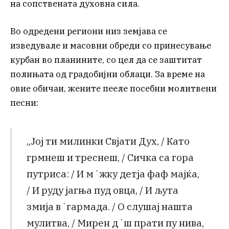
на сопствената духовна сила.
Во одредени региони низ земјава се
изведувале и масовни обреди со принесување
курбан во планините, со цел да се заштитат
полињата од градобијни облаци. За време на
овие обичаи, жените пееле посебни молитвени
песни:
„Јој ти милинки Свјати Дух, / Като
грмнеш и треснеш, / Сичка са гора
путриса: / И мʼжку детја фаф мајќа,
/ И руду јагња пуд овца, / И љута
змија вʼгармада. / О слушај нашта
мулитва, / Мирен дʼш прати пу нива,