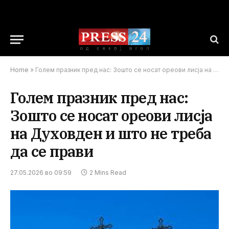
Home
»
Голем празник пред нас: Зошто се носат ореови лисја на Духовден и што не треба да се прави
Голем празник пред нас:
Зошто се носат ореови лисја
на Духовден и што не треба
да се прави
27.05.2026 во 09:59
2 Mins Read