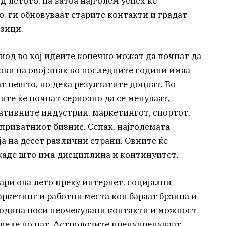
д летото, па затоа најголем успех ќе
, ги обновуваат старите контакти и градат
зици.
иод во кој идеите конечно можат да почнат да
ови на овој знак во последните години имаа
т нешто, но дека резултатите доцнат. Во
тите ќе почнат сериозно да се менуваат,
еативните индустрии, маркетингот, спортот,
 приватниот бизнис. Сепак, најголемата
ја на десет различни страни. Овните ќе
 каде што има дисциплина и континуитет.
ари ова лето преку интернет, социјални
ркетинг и работни места кои бараат брзина и
 година носи неочекувани контакти и можност
веле по пат. Астролозите предупредуваат