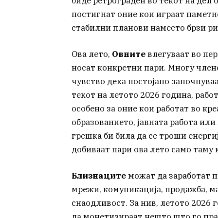
биде ретрограден во текот на дел о
постигнат оние кои играат паметно
стабилни планови наместо брзи ри
Ова лето,
Овните
влегуваат во пер
носат конкретни пари. Многу член
чувство дека постојано започнуваа
текот на летото 2026 година, рабо
особено за оние кои работат во кр
образованието, јавната работа или
грешка би била да се троши енерги
добиваат пари ова лето само таму
Близнаците
можат да заработат п
мрежи, комуникација, продажба, ма
снаодливост. За нив, летото 2026
да монетизираат нешто што го пра