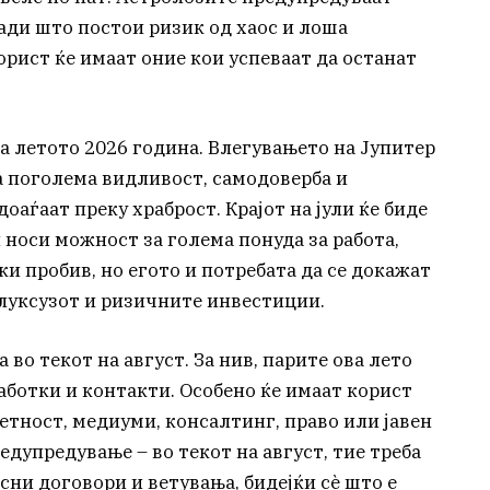
ради што постои ризик од хаос и лоша
корист ќе имаат оние кои успеваат да останат
а летото 2026 година. Влегувањето на Јупитер
а поголема видливост, самодоверба и
оаѓаат преку храброст. Крајот на јули ќе биде
 носи можност за голема понуда за работа,
и пробив, но егото и потребата да се докажат
луксузот и ризичните инвестиции.
 во текот на август. За нив, парите ова лето
работки и контакти. Особено ќе имаат корист
метност, медиуми, консалтинг, право или јавен
едупредување – во текот на август, тие треба
сни договори и ветувања, бидејќи сè што е