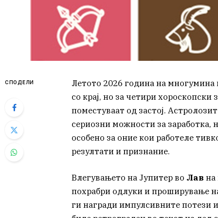
Летото 2026 година на многумина ќ
СПОДЕЛИ
со крај, но за четири хороскопски
поместуваат од застој. Астролози
сериозни можности за заработка, 
особено за оние кои работеле тивк
резултати и признание.
Влегувањето на Јупитер во
Лав
на 
похрабри одлуки и проширување на
ги награди импулсивните потези и