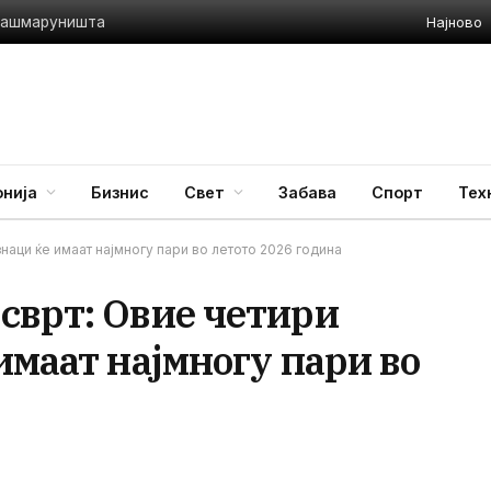
Најново
 Ташмаруништа
нија
Бизнис
Свет
Забава
Спорт
Тех
наци ќе имаат најмногу пари во летото 2026 година
сврт: Овие четири
имаат најмногу пари во