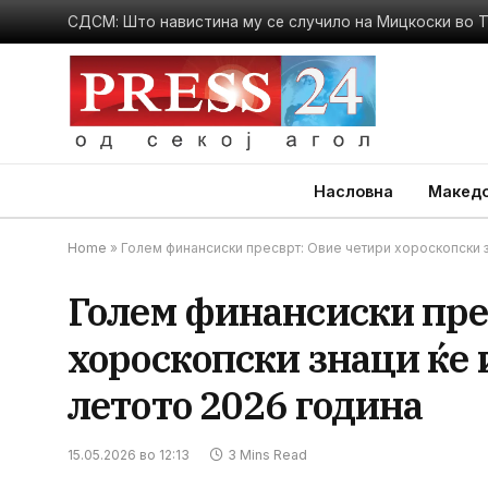
СДСМ: Што навистина му се случило на Мицкоски во
Насловна
Македо
Home
»
Голем финансиски пресврт: Овие четири хороскопски з
Голем финансиски пре
хороскопски знаци ќе 
летото 2026 година
15.05.2026 во 12:13
3 Mins Read