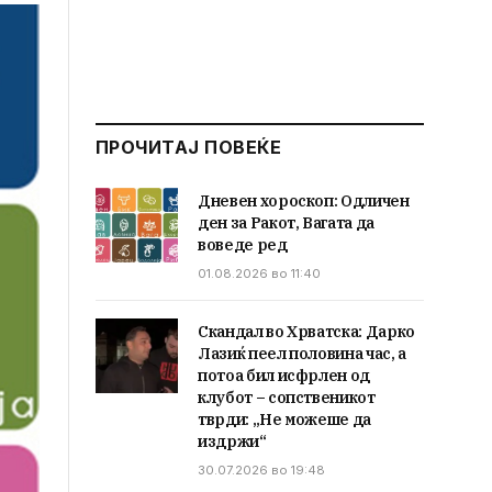
ПРОЧИТАЈ ПОВЕЌЕ
Дневен хороскоп: Одличен
ден за Ракот, Вагата да
воведе ред
01.08.2026 во 11:40
Скандал во Хрватска: Дарко
Лазиќ пеел половина час, а
потоа бил исфрлен од
клубот – сопственикот
тврди: „Не можеше да
издржи“
30.07.2026 во 19:48