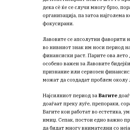
дека сè ќе се случи многу брзо, по
организација, па затоа најголема 
фокусирани.
Лавовите се апсолутни фаворити н
во нивниот знак им носи период н
финансиски раст. Парите ова лето д
особено важен за Лавовите бидејќи
признание или сериозен финансиск
можат да создадат проблем околу 
Најсилниот период за
Вагите
доаѓа
доаѓаат преку луѓе, препораки, со
Вагите кои работат во естетика, у
имиџ. Сепак, постои едно важно пр
да бидат многу внимателни со неја