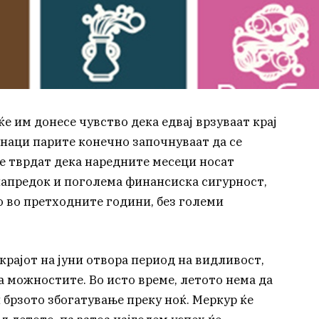
е им донесе чувство дека едвај врзуваат крај
 знаци парите конечно започнуваат да се
те тврдат дека наредните месеци носат
напредок и поголема финансиска сигурност,
о во претходните години, без големи
крајот на јуни отвора период на видливост,
 можностите. Во исто време, летото нема да
 брзото збогатување преку ноќ. Меркур ќе