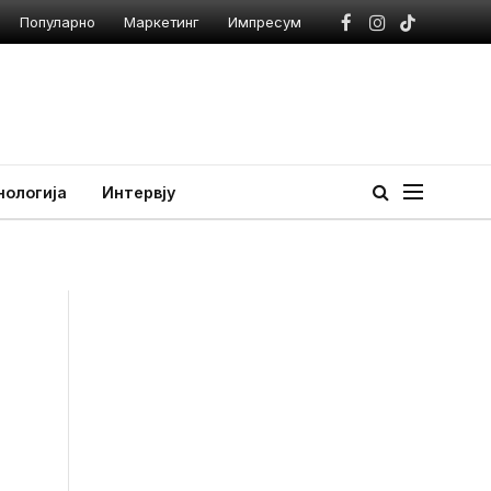
Популарно
Маркетинг
Импресум
Facebook
Instagram
TikTok
нологија
Интервју