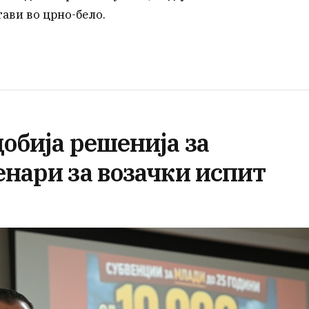
тави во црно-бело.
добија решенија за
енари за возачки испит