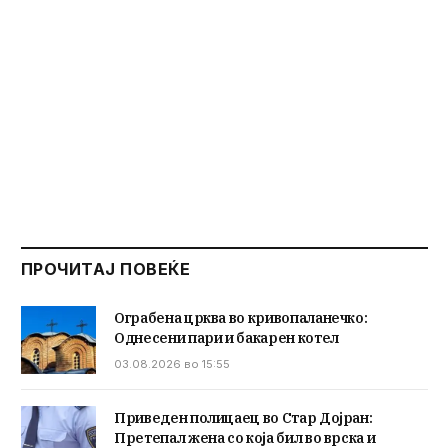
ПРОЧИТАЈ ПОВЕЌЕ
Ограбена црква во кривопаланечко:
Однесени пари и бакарен котел
03.08.2026 во 15:55
Приведен полицаец во Стар Дојран:
Претепал жена со која бил во врска и