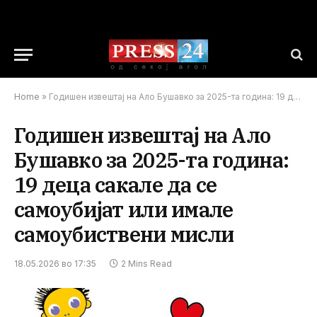
Home
»
Годишен извештај на Ало Бушавко за 2025-та година: 19 деца сакале да се самоубијат или имале самоубиствени мисли
Годишен извештај на Ало
Бушавко за 2025-та година:
19 деца сакале да се
самоубијат или имале
самоубиствени мисли
18.05.2026 во 17:35
2 Mins Read