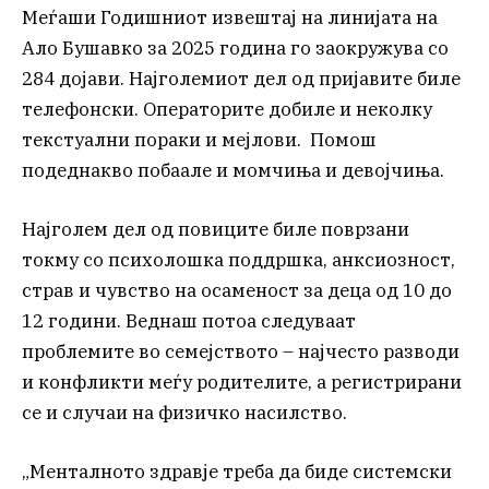
Меѓаши Годишниот извештај на линијата на
Ало Бушавко за 2025 година го заокружува со
284 дојави. Најголемиот дел од пријавите биле
телефонски. Операторите добиле и неколку
текстуални пораки и мејлови. Помош
подеднакво побаале и момчиња и девојчиња.
Најголем дел од повиците биле поврзани
токму со психолошка поддршка, анксиозност,
страв и чувство на осаменост за деца од 10 до
12 години. Веднаш потоа следуваат
проблемите во семејството – најчесто разводи
и конфликти меѓу родителите, а регистрирани
се и случаи на физичко насилство.
„Менталното здравје треба да биде системски