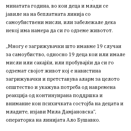
минатата година, во кои деца и млади се
јавиле на на беплатната линија со
самоубиствени мисли, или забележале дека
некој има намера да си го одземе животот.
„Многу е загрижувачки што имавме 19 случаи
за самоубиство, односно 19 деца кои или имале
мисли или сакајќи, или пробувајќи да си го
одземат својот живот кој е навистина
загрижувачки и претставува аларм за целото
општество и укажува потреба од навремена
реакција од континуирана поддршка и
внимание кон психичката состојба на децата и
младите, изјави Мила Дамјановска“,
операторка на линијата Ало Бушавко.