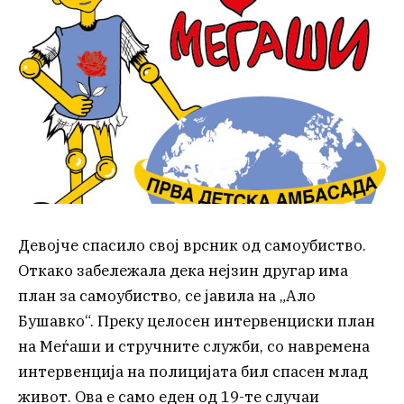
Девојче спасило свој врсник од самоубиство.
Откако забележала дека нејзин другар има
план за самоубиство, се јавила на „Ало
Бушавко“. Преку целосен интервенциски план
на Меѓаши и стручните служби, со навремена
интервенција на полицијата бил спасен млад
живот. Ова е само еден од 19-те случаи