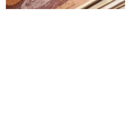
Собранието на денешната 102. седница донесе
неколку закони, меѓу кои и Законот за
младински додаток со кој на младите лица до
23 години и вработени во производните
области ќе им се исплаќа младински додаток
од 3.000 денари.
Пратениците дадоа поддршка и на Законот за
изменување и дополнување на Законот за