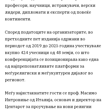
професори, научници, истражувачи, верски
лидери, дипломати и експерти од повеќе
континенти.
Според податоците на организаторите, во
претходните пет изданија одржани во
периодот од 2019 до 2025 година учествувале
вкупно 424 учесници од 48 земји, со што
конференцијата се позиционирала како една
од најпрепознатливите платформи за
меѓурелигиски и меѓукултурен дијалог во
регионот.
Меѓу најистакнатите гости се проф. Масимо
Интровиње од Италија, основач и директор на
Центарот за проучување на нови религии