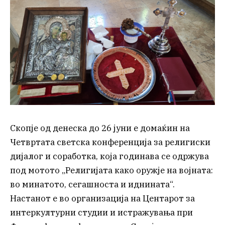
Скопје од денеска до 26 јуни е домаќин на
Четвртата светска конференција за религиски
дијалог и соработка, која годинава се одржува
под мотото „Религијата како оружје на војната:
во минатото, сегашноста и иднината“.
Настанот е во организација на Центарот за
интеркултурни студии и истражувања при