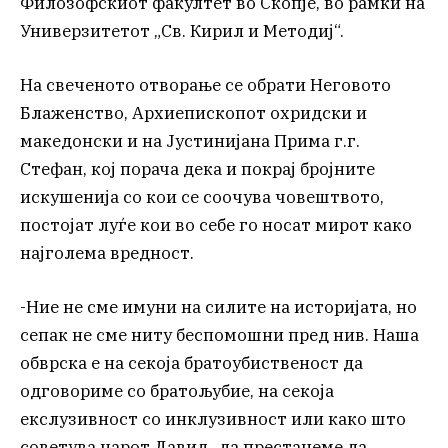
Филозофскиот факултет во Скопје, во рамки на
Универзитетот „Св. Кирил и Методиј“.
На свеченото отворање се обрати Неговото
Блаженство, Архиепископот охридски и
македонски и на Јустинијана Прима г.г.
Стефан, кој порача дека и покрај бројните
искушенија со кои се соочува човештвото,
постојат луѓе кои во себе го носат мирот како
најголема вредност.
-Ние не сме имуни на силите на историјата, но
сепак не сме ниту беспомошни пред нив. Наша
обврска е на секоја братоубиственост да
одговориме со братољубие, на секоја
екслузивност со инклузивност или како што
советува царот Давид „да престанеме да