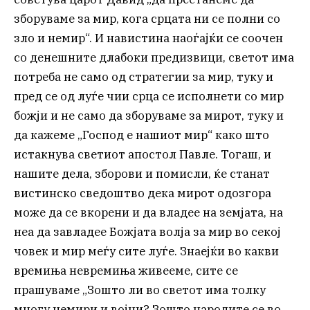
зборуваме за мир, кога срцата ни се полни со
зло и немир“. И навистина наоѓајќи се соочен
со денешните длабоки предизвици, светот има
потреба не само од стратегии за мир, туку и
пред се од луѓе чии срца се исполнети со мир
божји и не само да зборуваме за мирот, туку и
да кажеме „Господ е нашиот мир“ како што
истакнува светиот апостол Павле. Тогаш, и
нашите дела, зборови и помисли, ќе станат
вистинско сведоштво дека мирот одозгора
може да се вкорени и да владее на земјата, на
неа да завладее Божјата волја за мир во секој
човек и мир меѓу сите луѓе. Знаејќи во какви
времиња невремиња живееме, сите се
прашуваме „Зошто ли во светот има толку
многу немири и војни? Зошто народите се во