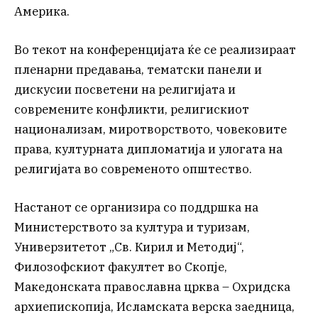
Америка.
Во текот на конференцијата ќе се реализираат
пленарни предавања, тематски панели и
дискусии посветени на религијата и
современите конфликти, религискиот
национализам, миротворството, човековите
права, културната дипломатија и улогата на
религијата во современото општество.
Настанот се организира со поддршка на
Министерството за култура и туризам,
Универзитетот „Св. Кирил и Методиј“,
Филозофскиот факултет во Скопје,
Македонската православна црква – Охридска
архиепископија, Исламската верска заедница,