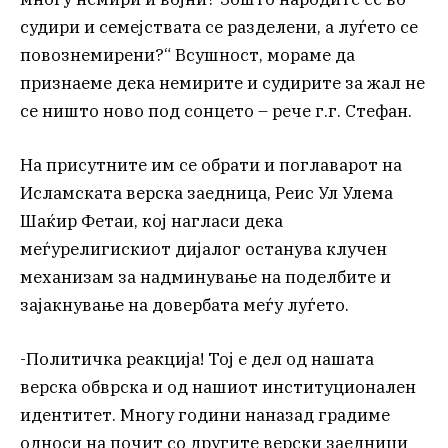
судири и семејствата се разделени, а луѓето се
повознемирени?“ Всушност, мораме да
признаеме дека немирите и судирите за жал не
се ништо ново под сонцето – рече г.г. Стефан.
На присутните им се обрати и поглаварот на
Исламската верска заедница, Реис Ул Улема
Шаќир Фетаи, кој нагласи дека
меѓурелигискиот дијалог останува клучен
механизам за надминување на поделбите и
зајакнување на довербата меѓу луѓето.
-Политичка реакција! Тој е дел од нашата
верска обврска и од нашиот институционален
идентитет. Многу години наназад градиме
односи на почит со другите верски заедници