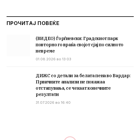
ПРОЧИТАЈ ПОВЕЌЕ
(ВИДЕО) Ѓорѓиевски: Градскиот парк
повторно го враќа својот сјај по силното
невреме
01.08.2026 во 13:03
ДИЖС со детали за белата пена во Вардар:
Првичните анализи не покажаа
отстапувања, се чекаат конечните
резултати
31.07.2026 во 16:40