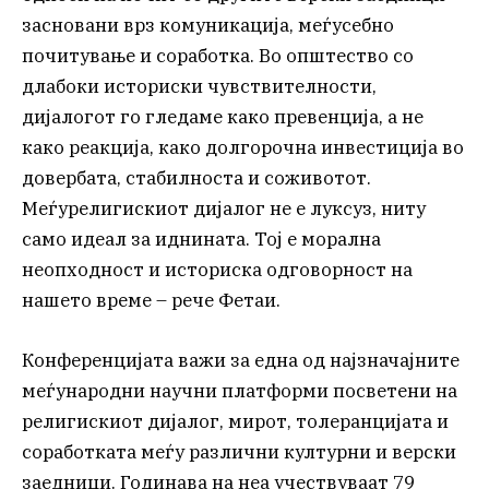
засновани врз комуникација, меѓусебно
почитување и соработка. Во општество со
длабоки историски чувствителности,
дијалогот го гледаме како превенција, а не
како реакција, како долгорочна инвестиција во
довербата, стабилноста и соживотот.
Меѓурелигискиот дијалог не е луксуз, ниту
само идеал за иднината. Тој е морална
неопходност и историска одговорност на
нашето време – рече Фетаи.
Конференцијата важи за една од најзначајните
меѓународни научни платформи посветени на
религискиот дијалог, мирот, толеранцијата и
соработката меѓу различни културни и верски
заедници. Годинава на неа учествуваат 79