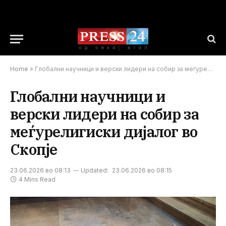
Home
»
Глобални научници и верски лидери на собир за меѓурелигиски дијалог во Скопје
Глобални научници и
верски лидери на собир за
меѓурелигиски дијалог во
Скопје
23.06.2026 во 08:13
Updated:
23.06.2026 во 08:15
4 Mins Read