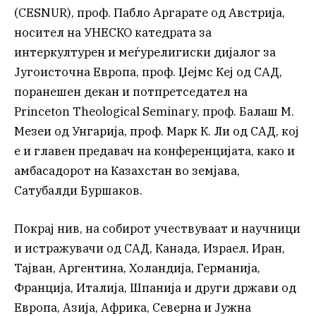
(CESNUR), проф. Пабло Аргарате од Австрија,
носител на УНЕСКО катедрата за
интеркултурен и меѓурелигиски дијалог за
Југоисточна Европа, проф. Џејмс Кеј од САД,
поранешен декан и потпретседател на
Princeton Theological Seminary, проф. Балаш М.
Мезеи од Унгарија, проф. Марк К. Ли од САД, кој
е и главен предавач на конференцијата, како и
амбасадорот на Казахстан во земјава,
Сатубалди Буршаков.
Покрај нив, на собирот учествуваат и научници
и истражувачи од САД, Канада, Израел, Иран,
Тајван, Аргентина, Холандија, Германија,
Франција, Италија, Шпанија и други држави од
Европа, Азија, Африка, Северна и Јужна