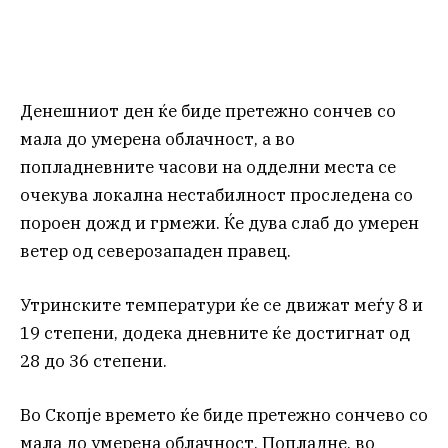
Денешниот ден ќе биде претежно сончев со
мала до умерена облачност, а во
попладневните часови на одделни места се
очекува локална нестабилност проследена со
пороен дожд и грмежи. Ќе дува слаб до умерен
ветер од северозападен правец.
Утринските температури ќе се движат меѓу 8 и
19 степени, додека дневните ќе достигнат од
28 до 36 степени.
Во Скопје времето ќе биде претежно сончево со
мала до умерена облачност. Попладне, во