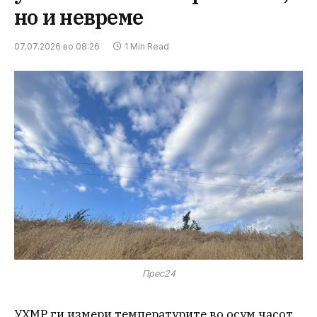
но и невреме
07.07.2026 во 08:26
1 Min Read
Прес24
УХМР ги измери температурите во осум часот,