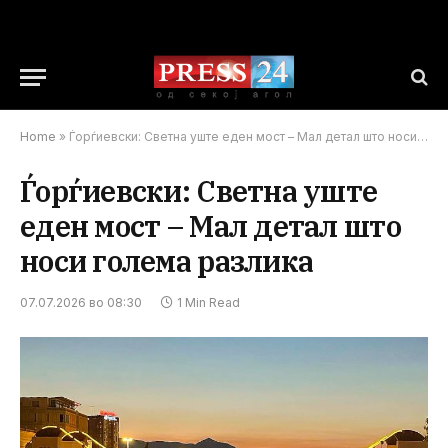
Home
»
Ѓорѓиевски: Светна уште еден мост – Мал детал што носи голема разлика
Ѓорѓиевски: Светна уште
еден мост – Мал детал што
носи голема разлика
07.07.2026 во 08:30
1 Min Read