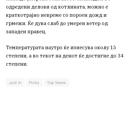
одредени делови од котлината, можно е
краткотрајно невреме со пороен дожд и
грмежи. Ќе дува слаб до умерен ветер од
западен правец.
Температурата наутро ќе изнесува околу 15
степени, а во текот на денот ќе достигне до 34
степени.
Just In
Picks
Top News