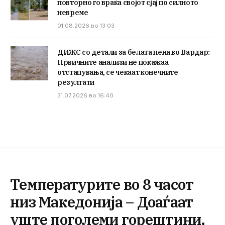
повторно го враќа својот сјај по силното
невреме
01.08.2026 во 13:03
ДИЖС со детали за белата пена во Вардар:
Првичните анализи не покажаа
отстапувања, се чекаат конечните
резултати
31.07.2026 во 16:40
Температурите во 8 часот
низ Македонија – Доаѓаат
уште поголеми горештини,