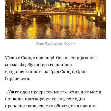
Орце Ѓорѓиевски, Фејсбук
Убаво е Скопје навечер!. Ова на социјалната
мрежа Фејсбук вчера го напиша
градоначалникот на Град Скопје, Орце
Ѓорѓиевски.
-„Уште еден прекрасен мост светна и ќе мами
погледи, претворајќи се во уште едно
препознатливо светло обележје на нашиот