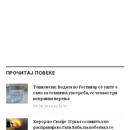
ПРОЧИТАЈ ПОВЕЌЕ
Тошковски: Водата во Гостивар сè уште е
само за техничка употреба, се чекаат три
исправни мерења
04.08.2026 во 16:57
Хорор во Скопје: Пукал со пиштол по
расправија во Гази Баба, па побегнал со