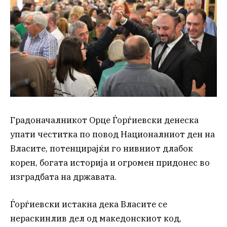
Градоначалникот Орце Ѓорѓиевски денеска
упати честитка по повод Националниот ден на
Власите, потенцирајќи го нивниот длабок
корен, богата историја и огромен придонес во
изградбата на државата.
Ѓорѓиевски истакна дека Власите се
нераскинлив дел од македонскиот код,