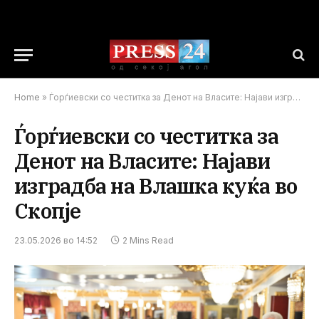
Home
»
Ѓорѓиевски со честитка за Денот на Власите: Најави изградба на Влашка куќа во Скопје
Ѓорѓиевски со честитка за
Денот на Власите: Најави
изградба на Влашка куќа во
Скопје
23.05.2026 во 14:52
2 Mins Read