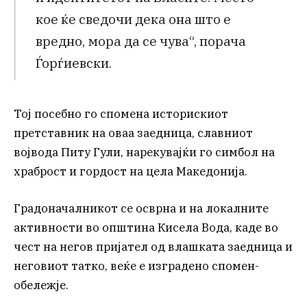
кое ќе сведочи дека она што е
вредно, мора да се чува“, порача
Ѓорѓиевски.
Тој посебно го спомена историскиот
претставник на оваа заедница, славниот
војвода Питу Гули, нарекувајќи го симбол на
храброст и гордост на цела Македонија.
Градоначалникот се осврна и на локалните
активности во општина Кисела Вода, каде во
чест на негов пријател од влашката заедница и
неговиот татко, веќе е изградено спомен-
обележје.