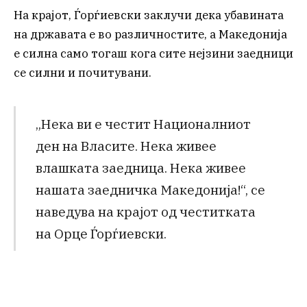
На крајот, Ѓорѓиевски заклучи дека убавината
на државата е во различностите, а Македонија
е силна само тогаш кога сите нејзини заедници
се силни и почитувани.
„Нека ви е честит Националниот
ден на Власите. Нека живее
влашката заедница. Нека живее
нашата заедничка Македонија!“, се
наведува на крајот од честитката
на Орце Ѓорѓиевски.