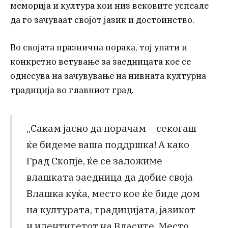
меморија и култура кои низ вековите успеале
да го зачуваат својот јазик и достоинство.
Во својата празнична порака, тој упати и
конкретно ветување за заедницата кое се
однесува на зачувување на нивната културна
традиција во главниот град.
„Сакам јасно да порачам – секогаш
ќе бидеме ваша поддршка! А како
Град Скопје, ќе се заложиме
влашката заедница да добие своја
Влашка куќа, место кое ќе биде дом
на културата, традицијата, јазикот
и идентитетот на Власите. Место