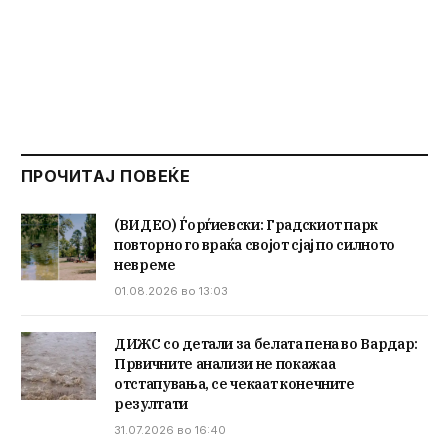
ПРОЧИТАЈ ПОВЕЌЕ
(ВИДЕО) Ѓорѓиевски: Градскиот парк
повторно го враќа својот сјај по силното
невреме
01.08.2026 во 13:03
ДИЖС со детали за белата пена во Вардар:
Првичните анализи не покажаа
отстапувања, се чекаат конечните
резултати
31.07.2026 во 16:40