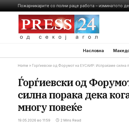
Насловна
Македо
Home
»
Ѓорѓиевски од Форумот на ЕУСАИР: Испраќаме силна 
Ѓорѓиевски од Форумо
силна порака дека ког
многу повеќе
19.05.2026 во 11:59
2 Mins Read