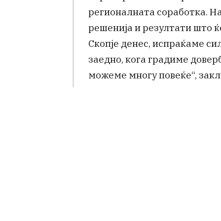
регионалната соработка. Н
решенија и резултати што ќ
Скопје денес, испраќаме си
заедно, кога градиме довер
можеме многу повеќе“, заклу