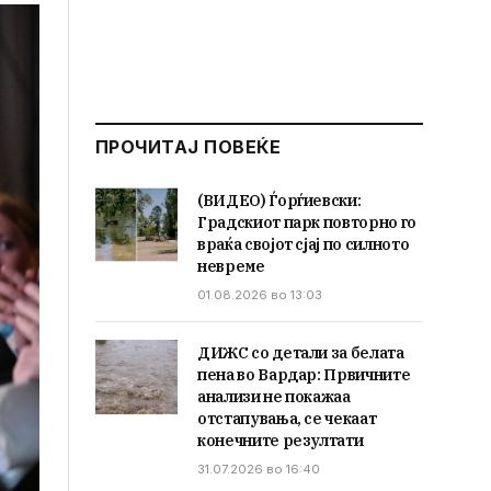
ПРОЧИТАЈ ПОВЕЌЕ
(ВИДЕО) Ѓорѓиевски:
Градскиот парк повторно го
враќа својот сјај по силното
невреме
01.08.2026 во 13:03
ДИЖС со детали за белата
пена во Вардар: Првичните
анализи не покажаа
отстапувања, се чекаат
конечните резултати
31.07.2026 во 16:40