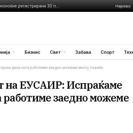
Најново
Пожарникарите со полни раце работа – изминатото деноноќие регистрирани 30 пожари
нија
Бизнис
Свет
Забава
Спорт
Тех
порака дека кога работиме заедно можеме многу повеќе
т на ЕУСАИР: Испраќаме
а работиме заедно можеме