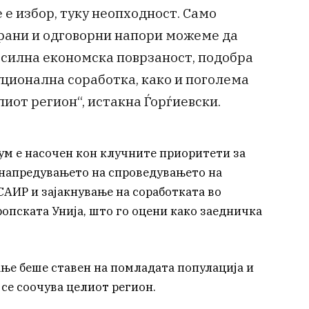
 е избор, туку неопходност. Само
рани и одговорни напори можеме да
осилна економска поврзаност, подобра
ционална соработка, како и поголема
лиот регион“, истакна Ѓорѓиевски.
ум е насочен кон клучните приоритети за
унапредувањето на спроведувањето на
АИР и зајакнување на соработката во
опската Унија, што го оцени како заедничка
ање беше ставен на помладата популација и
се соочува целиот регион.