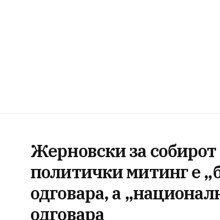
Жерновски за собирот 
политички митинг е „
одговара, а „национал
одговара