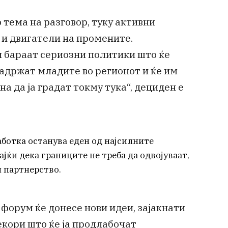
 тема на разговор, туку активни
 и двигатели на промените.
бараат сериозни политики што ќе
задржат младите во регионот и ќе им
а да ја градат токму тука“, дециден е
аботка останува еден од најсилните
јќи дека границите не треба да одвојуваат,
и партнерство.
 форум ќе донесе нови идеи, зајакнати
кори што ќе ја продлабочат