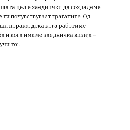
ашата цел е заеднички да создадеме
е ги почувствуваат граѓаните. Од
лна порака, дека кога работиме
ба и кога имаме заедничка визија –
чи тој.