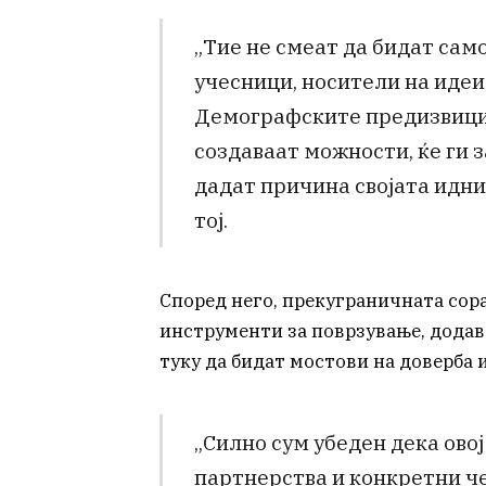
„Тие не смеат да бидат само
учесници, носители на идеи
Демографските предизвици 
создаваат можности, ќе ги 
дадат причина својата иднин
тој.
Според него, прекуграничната сор
инструменти за поврзување, додава
туку да бидат мостови на доверба 
„Силно сум убеден дека овој
партнерства и конкретни че