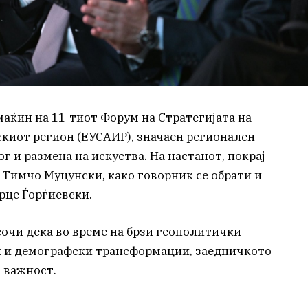
маќин на 11-тиот Форум на Стратегијата на
скиот регион (ЕУСАИР), значаен регионален
ог и размена на искуства. На настанот, покрај
Тимчо Муцунски, како говорник се обрати и
рце Ѓорѓиевски.
сочи дека во време на брзи геополитички
 и демографски трансформации, заедничкото
а важност.