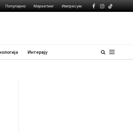
Популарно
Маркетинг
Импресум
Facebook
Instagram
TikTok
нологија
Интервју