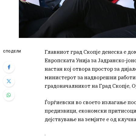
Главниот град Скопје денеска е до
СПОДЕЛИ
Европската Унија за Јадранско-јон
настан кој отвора простор за дијал
министерот за надворешни работи 
градоначалникот на Град Скопје, О
Ѓорѓиевски во своето излагање по
предизвици, економски притисоци
дејствување на земјите е од клучн