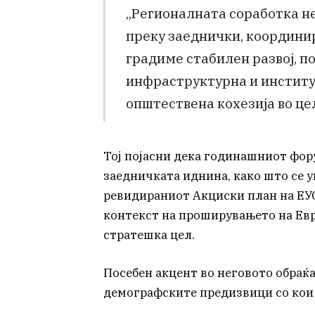
„Регионалната соработка не
преку заеднички, координи
градиме стабилен развој, п
инфраструктурна и институ
општествена кохезија во це
Тој појасни дека годинашниот фор
заедничката иднина, како што се 
ревидираниот Акциски план на ЕУС
контекст на проширувањето на Евр
стратешка цел.
Посебен акцент во неговото обраќ
демографските предизвици со кои 