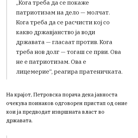
„Кога треба да се покаже
патриотизам на дело — молчат.
Кога треба да се расчисти кој со
какво државјанство ја води
државата — гласаат против. Кога
треба нов долг — тогаш се први. Ова
не е патриотизам. Ова е
лицемерие“, реагира пратеничката.
На крајот, Петровска порача дека јавноста
очекува поинаков одговорен пристап од оние
кои ја предводат извршната власт во
државата.