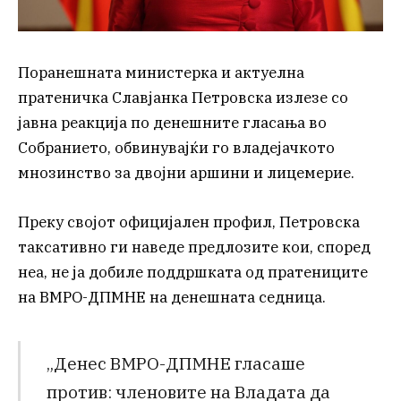
Поранешната министерка и актуелна
пратеничка Славјанка Петровска излезе со
јавна реакција по денешните гласања во
Собранието, обвинувајќи го владејачкото
мнозинство за двојни аршини и лицемерие.
Преку својот официјален профил, Петровска
таксативно ги наведе предлозите кои, според
неа, не ја добиле поддршката од пратениците
на ВМРО-ДПМНЕ на денешната седница.
„Денес ВМРО-ДПМНЕ гласаше
против: членовите на Владата да