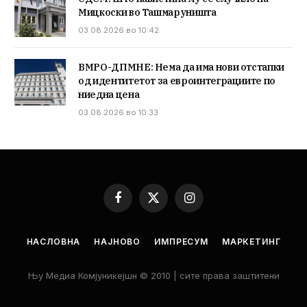
Мицкоски во Ташмаруништа
03.08.2026 во 10:42
ВМРО-ДПМНЕ: Нема да има нови отстапки
од идентитетот за евроинтеграциите по
ниедна цена
03.08.2026 во 10:33
Facebook
X
Instagram
(Twitter)
НАСЛОВНА
НАЈНОВО
ИМПРЕСУМ
МАРКЕТИНГ
Њу Медиа Комјуникејшн © 2010 | сите права заштитени