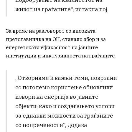
живот на граѓаните“, истакна тој.
За време на разговорот со високата
претставничка на ОН, станало збор и за
енергетската ефикасност на јавните
институции и инклузивноста на граѓаните.
„Отворивме и важни теми, поврзани
со поголемо користење обновливи
извори на енергија во јавните
објекти, како и создавањето услови
за еднакви можности за граѓаните
со попречености“, додава