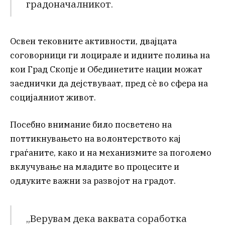
градоначалникот.
Освен тековните активности, двајцата
соговорници ги лоцирале и идните полиња на
кои Град Скопје и Обединетите нации можат
заеднички да дејствуваат, пред сè во сфера на
социјалниот живот.
Посебно внимание било посветено на
поттикнувањето на волонтерството кај
граѓаните, како и на механизмите за поголемо
вклучување на младите во процесите и
одлуките важни за развојот на градот.
„Верувам дека ваквата соработка