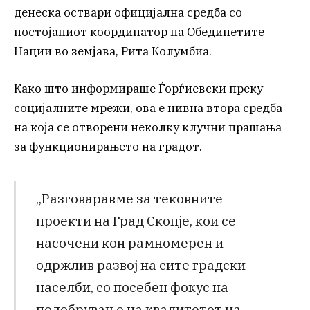
денеска оствари официјална средба со
постојаниот координатор на Обединетите
Нации во земјава, Рита Колумбиа.
Како што информираше Ѓорѓиевски преку
социјалните мрежи, ова е нивна втора средба
на која се отворени неколку клучни прашања
за функционирањето на градот.
„Разговаравме за тековните
проекти на Град Скопје, кои се
насочени кон рамномерен и
одржлив развој на сите градски
населби, со посебен фокус на
подобрување на квалитетот на