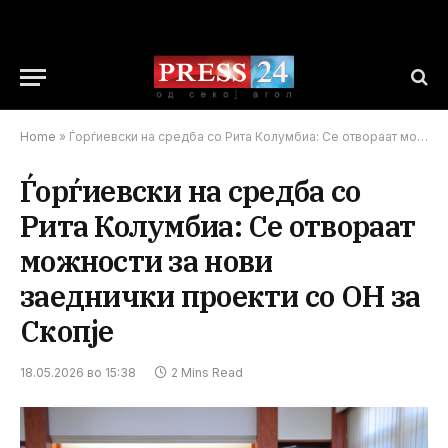
Home
»
Ѓорѓиевски на средба со Рита Колумбиа: Се отвораат можности за нови заеднички проекти со ОН за Скопје
Ѓорѓиевски на средба со
Рита Колумбиа: Се отвораат
можности за нови
заеднички проекти со ОН за
Скопје
18.05.2026 во 15:38
2 Mins Read