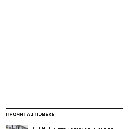
ПРОЧИТАЈ ПОВЕЌЕ
СДСМ: Што навистина му се случило на