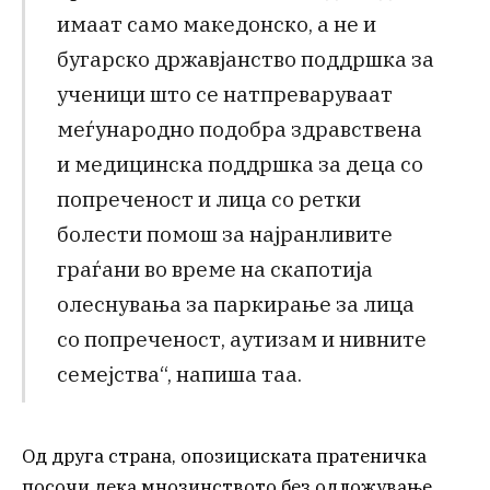
имаат само македонско, а не и
бугарско државјанство поддршка за
ученици што се натпреваруваат
меѓународно подобра здравствена
и медицинска поддршка за деца со
попреченост и лица со ретки
болести помош за најранливите
граѓани во време на скапотија
олеснувања за паркирање за лица
со попреченост, аутизам и нивните
семејства“, напиша таа.
Од друга страна, опозициската пратеничка
посочи дека мнозинството без одложување