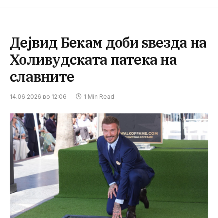
Дејвид Бекам доби ѕвезда на
Холивудската патека на
славните
14.06.2026 во 12:06
1 Min Read