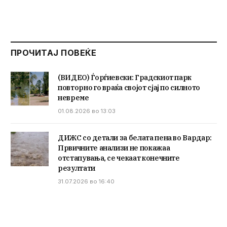
ПРОЧИТАЈ ПОВЕЌЕ
(ВИДЕО) Ѓорѓиевски: Градскиот парк
повторно го враќа својот сјај по силното
невреме
01.08.2026 во 13:03
ДИЖС со детали за белата пена во Вардар:
Првичните анализи не покажаа
отстапувања, се чекаат конечните
резултати
31.07.2026 во 16:40