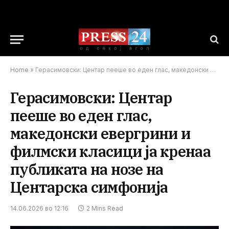
Home
»
Герасимовски: Центар пееше во еден глас, македонски евергрини и филмски класици ја кренаа публиката на нозе на Центарска симфонија
Герасимовски: Центар
пееше во еден глас,
македонски евергрини и
филмски класици ја кренаа
публиката на нозе на
Центарска симфонија
14.06.2026 во 12:16
2 Mins Read