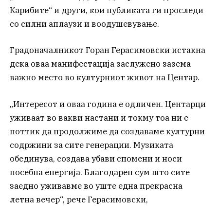
Карибите“ и други, кои публиката ги проследи
со силни аплаузи и воодушевување.
Градоначалникот Горан Герасимовски истакна
дека оваа манифестација заслужено зазема
важно место во културниот живот на Центар.
„Интересот и оваа година е одличен. Центарци
уживаат во вакви настани и токму тоа ни е
поттик да продолжиме да создаваме културни
содржини за сите генерации. Музиката
обединува, создава убави спомени и носи
посебна енергија. Благодарен сум што сите
заедно уживавме во уште една прекрасна
летна вечер“, рече Герасимовски,