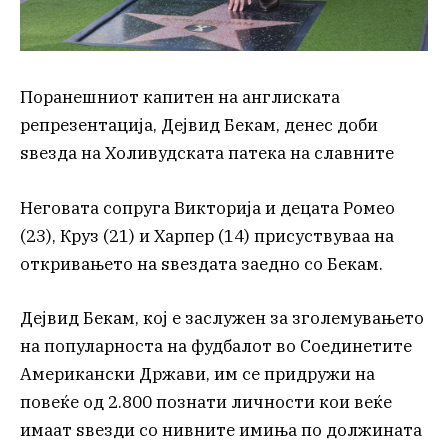
Поранешниот капитен на англиската
репрезентација, Дејвид Бекам, денес доби
ѕвезда на Холивудската патека на славните
Неговата сопруга Викторија и децата Ромео
(23), Круз (21) и Харпер (14) присуствуваа на
откривањето на ѕвездата заедно со Бекам.
Дејвид Бекам, кој е заслужен за зголемувањето
на популарноста на фудбалот во Соединетите
Американски Држави, им се придружи на
повеќе од 2.800 познати личности кои веќе
имаат ѕвезди со нивните имиња по должината