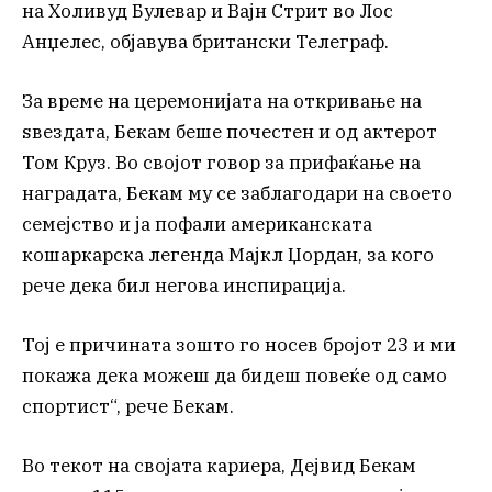
на Холивуд Булевар и Вајн Стрит во Лос
Анџелес, објавува британски Телеграф.
За време на церемонијата на откривање на
ѕвездата, Бекам беше почестен и од актерот
Том Круз. Во својот говор за прифаќање на
наградата, Бекам му се заблагодари на своето
семејство и ја пофали американската
кошаркарска легенда Мајкл Џордан, за кого
рече дека бил негова инспирација.
Тој е причината зошто го носев бројот 23 и ми
покажа дека можеш да бидеш повеќе од само
спортист“, рече Бекам.
Во текот на својата кариера, Дејвид Бекам