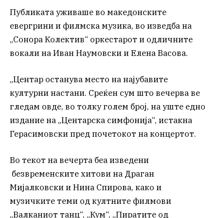
Публиката уживаше во македонските
евергрини и филмска музика, во изведба на
„Сонора Колектив“ оркестарот и одличните
вокали на Иван Наумовски и Елена Васова.
„Центар останува место на најубавите
културни настани. Среќен сум што вечерва ве
гледам овде, во толку голем број, на уште едно
издание на „Центарска симфонија“, истакна
Герасимовски пред почетокот на концертот.
Во текот на вечерта беа изведени
безвременските хитови на Драган
Мијалковски и Нина Спирова, како и
музичките теми од култните филмови
„Валканиот танц“, „Кум“, „Пиратите од