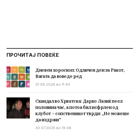
ПРОЧИТАЈ ПОВЕЌЕ
Дневен хороскоп: Одличен ден за Ракот,
Вагата да воведе ред
01.08.2026 во 11:40
Скандал во Хрватска: Дарко Лазиќ пеел
половина час, а потоа бил исфрлен од
клубот – сопственикот тврди: „Не можеше
да издржи“
30.07.2026 во 19:48