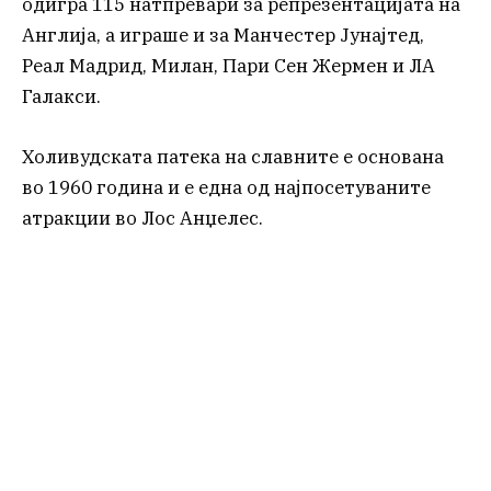
одигра 115 натпревари за репрезентацијата на
Англија, а играше и за Манчестер Јунајтед,
Реал Мадрид, Милан, Пари Сен Жермен и ЛА
Галакси.
Холивудската патека на славните е основана
во 1960 година и е една од најпосетуваните
атракции во Лос Анџелес.