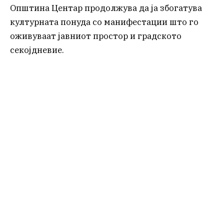
Општина Центар продолжува да ја збогатува
културната понуда со манифестации што го
оживуваат јавниот простор и градското
секојдневие.