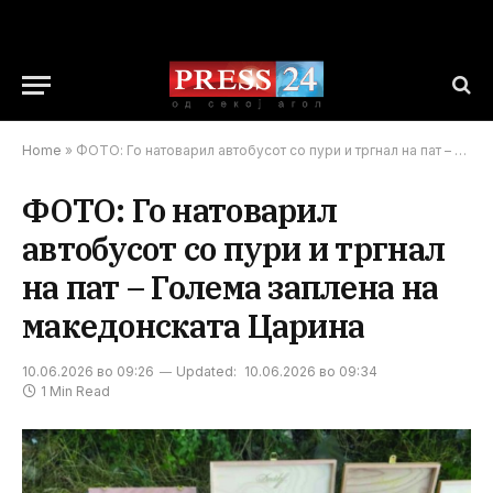
Home
»
ФОТО: Го натоварил автобусот со пури и тргнал на пат – Голема заплена на македонската Царина
ФОТО: Го натоварил
автобусот со пури и тргнал
на пат – Голема заплена на
македонската Царина
10.06.2026 во 09:26
Updated:
10.06.2026 во 09:34
1 Min Read