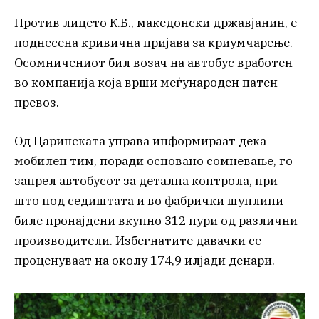
Против лицето К.Б., македонски државјанин, е
поднесена кривична пријава за криумчарење.
Осомничениот бил возач на автобус вработен
во компанија која врши меѓународен патен
превоз.
Од Царинската управа информираат дека
мобилен тим, поради основано сомневање, го
запрел автобусот за детална контрола, при
што под седиштата и во фабрички шуплини
биле пронајдени вкупно 312 пури од различни
производители. Избегнатите давачки се
проценуваат на околу 174,9 илјади денари.