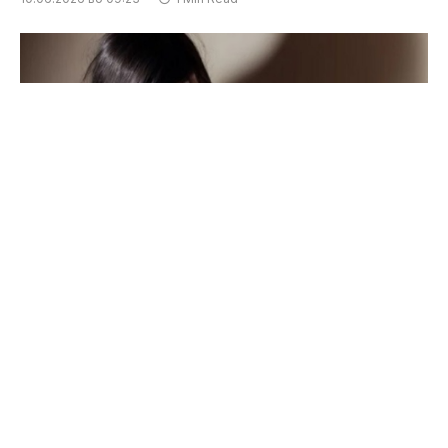
Властите во Париз се соочуваат со голем
скандал откако беше откриено дека од
почетокот на годинава се суспендирани дури
52 лица кои воделе воннаставни активности,