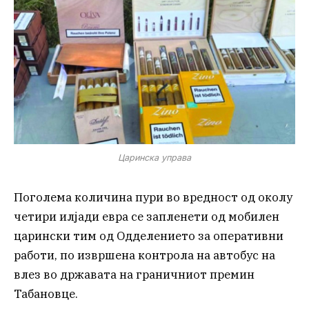
Царинска управа
Поголема количина пури во вредност од околу
четири илјади евра се запленети од мобилен
царински тим од Одделението за оперативни
работи, по извршена контрола на автобус на
влез во државата на граничниот премин
Табановце.