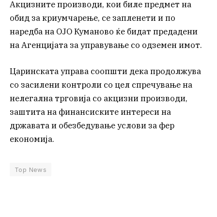
Акцизните производи, кои биле предмет на
обид за криумчарење, се запленети и по
наредба на ОЈО Куманово ќе бидат предадени
на Агенцијата за управување со одземен имот.
Царинската управа соопшти дека продолжува
со засилени контроли со цел спречување на
нелегална трговија со акцизни производи,
заштита на финансиските интереси на
државата и обезбедување услови за фер
економија.
Top News