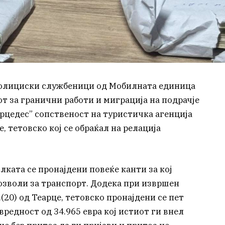
 полициски службеници од Мобилната единица
т за гранични работи и миграција на подрачје
ерцедес” сопственост на туристичка агенција
е, тетовско кој се обраќал на релација
лката се пронајдени повеќе канти за кој
озволи за транспорт. Додека при извршен
(20) од Теарце, тетовско пронајдени се пет
вредност од 34.965 евра кој истиот ги внел