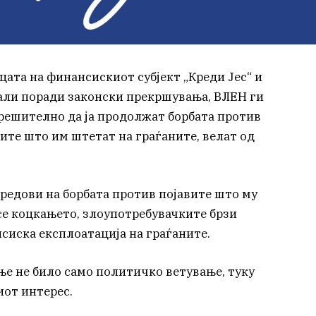
цата на финансискиот субјект „Креди Јес“ и
али поради законски прекршувања, ВЛЕН ги
решително да ја продолжат борбата против
ите што им штетат на граѓаните, велат од
 редови на борбата против појавите што му
се коцкањето, злоупотребувачките брзи
сиска експлоатација на граѓаните.
ње не било само политичко ветување, туку
иот интерес.