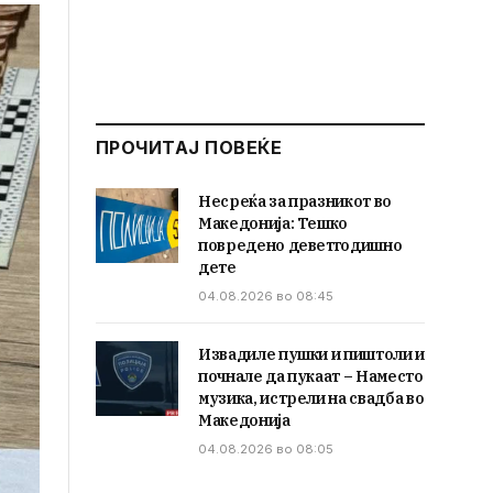
ПРОЧИТАЈ ПОВЕЌЕ
Несреќа за празникот во
Македонија: Тешко
повредено деветгодишно
дете
04.08.2026 во 08:45
Извадиле пушки и пиштоли и
почнале да пукаат – Наместо
музика, истрели на свадба во
Македонија
04.08.2026 во 08:05