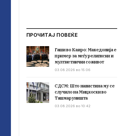
ПРОЧИТАЈ ПОВЕЌЕ
Гаши во Каиро: Македонија е
пример за меѓурелигиски и
мултиетнички соживот
03.08.2026 во 15:06
СДСМ: Што навистина му се
случило на Мицкоски во
Ташмаруништа
03.08.2026 во 10:42