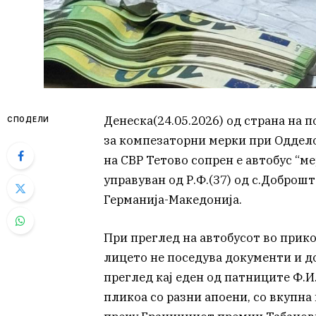
Денеска(24.05.2026) од страна на
СПОДЕЛИ
за компезаторни мерки при Оддело
на СВР Тетово сопрен е автобус “м
управуван од Р.Ф.(37) од с.Доброшт
Германија-Македонија.
При преглед на автобусот во прико
лицето не поседува документи и д
преглед кај еден од патниците Ф.И.
пликоа со разни апоени, со вкупна 