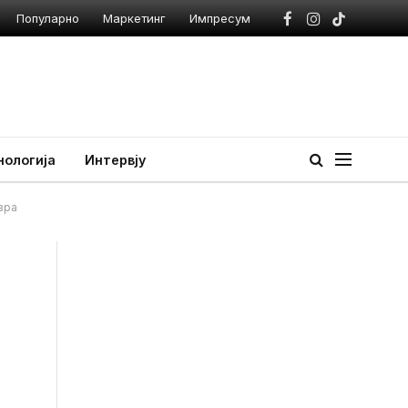
Популарно
Маркетинг
Импресум
Facebook
Instagram
TikTok
нологија
Интервју
евра