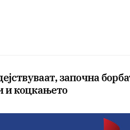
ејствуваат, започна борба
и и коцкањето