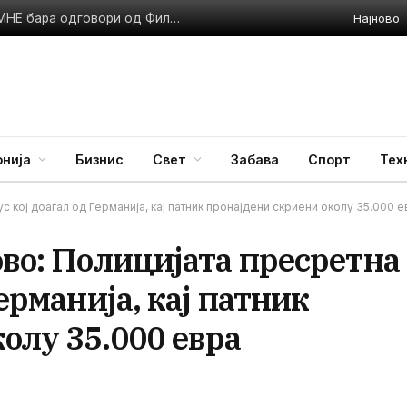
Најново
Метео предупредување, пекол низ цела Македонија – Ова се препораки за горештините
нија
Бизнис
Свет
Забава
Спорт
Тех
с кој доаѓал од Германија, кај патник пронајдени скриени околу 35.000 
ово: Полицијата пресретна
Германија, кај патник
олу 35.000 евра