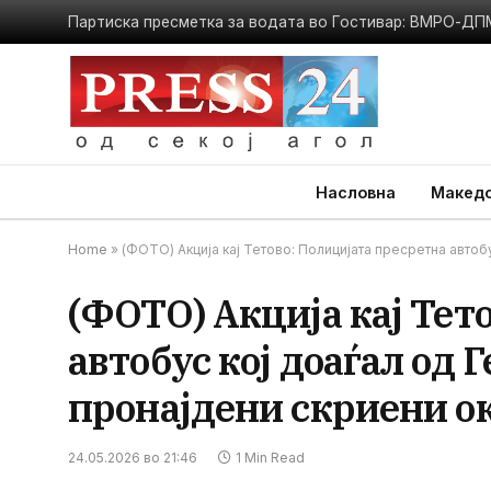
Насловна
Македо
Home
»
(ФОТО) Акција кај Тетово: Полицијата пресретна автобу
(ФОТО) Акција кај Тет
автобус кој доаѓал од 
пронајдени скриени ок
24.05.2026 во 21:46
1 Min Read