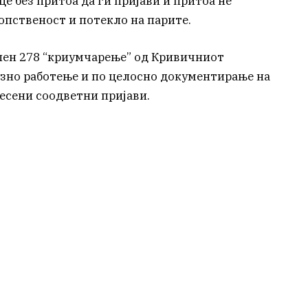
 без притоа да ги пријави и притоа не
опственост и потекло на парите.
лен 278 “криумчарење” од Кривичниот
визно работење и по целосно документирање на
есени соодветни пријави.