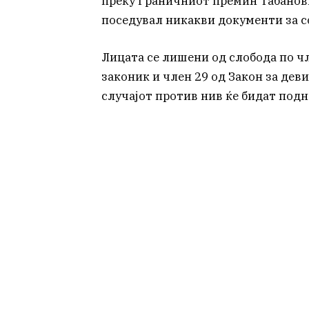
преку Граничниот премин Табановце
поседувал никакви документи за с
Лицата се лишени од слобода по ч
законик и член 29 од Закон за де
случајот против нив ќе бидат подн