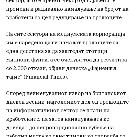
сектор, што е првиот чекор од најавените
промени и радикално намалување на бројот на
вработени со цел редуцирање на трошоците.
На сите сектори на медиумската корпорација
им е наредено да ги намалат трошоците за
една десетина за да заштедат стотици
милиони фунти, а се очекува тоа да резултира
со 2.000 откази, објави денеска „Фајненшл
тајмс“ (Financial Times).
Според неименуваниот извор на британскиот
дневен весник, најголемиот дел од трошоците
на информатичкиот сектор се плати на
вработените, па затоа намалувањата ќе
доведат до непропорционално губење на
работни места во овие тимови во споредба со