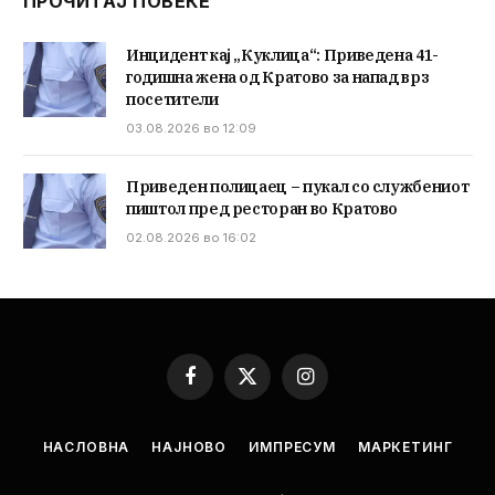
ПРОЧИТАЈ ПОВЕЌЕ
Инцидент кај „Куклица“: Приведена 41-
годишна жена од Кратово за напад врз
посетители
03.08.2026 во 12:09
Приведен полицаец – пукал со службениот
пиштол пред ресторан во Кратово
02.08.2026 во 16:02
Facebook
X
Instagram
(Twitter)
НАСЛОВНА
НАЈНОВО
ИМПРЕСУМ
МАРКЕТИНГ