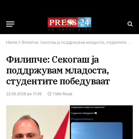
Home
»
Филипче: Секогаш ја поддржувам младоста, студентите победуваат
Филипче: Секогаш ја
поддржувам младоста,
студентите победуваат
22.05.2026 во 11:36
1 Min Read