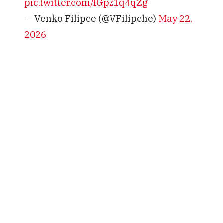
pic.twitter.com/fGpz1q4qZg
— Venko Filipce (@VFilipche)
May 22,
2026