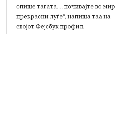
опише тагата…. почивајте во мир
прекрасни луѓе“, напиша таа на
својот Фејсбук профил.