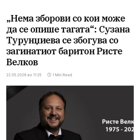
„Нема зборови со кои може
да се опише тагата“: Сузана
Турунџиева се збогува со
загинатиот баритон Ристе
Велков
22.05.2026 во 11:25
1 Min Read