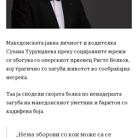
Македонската јавна личност и водителка
Сузана Турунџиева преку социјалните мрежи
се збогува со оперскиот првенец Ристе Велков,
кој трагично го загуби животот во сообраќајна
несреќа.
Таа ја сподели својата болка по ненадејната
загуба на македонскиот уметник и баритон со
кадифена боја.
„Нема зборови со кои може са се