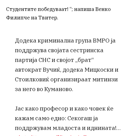
Студентите победуваат! “; напиша Венко
Филипче на Твитер.
Додека криминална група ВМРО ја
поддржува својата сестринска
партија СНС и својот „брат“
автократ Вучиќ, додека Мицкоски и
Стоилковиќ организираат митинзи
за него во Куманово.
Јас како професор и како човек ќе
кажам само едно: Секогаш ја
поддржувам младоста и иднината!…