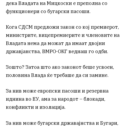
дека Владата на Мицкоски е преполна со
функционери со бугарски пасоши.
Кога СДСМ предложи закон со кој премиерот,
министрите, вицепремиерите и членовите на
Владата нема да можат да имаат двојни
државјанства, ВМРО-ОКГ веднаш го одби.
Зошто? Затоа што ако законот беше усвоен,
половина Влада ќе требаше да си замине.
За нив може европски пасоши и резервна
иднина во ЕУ, ама за народот – блокади,
конфликти и изолација.
За нив може бугарски државајнства и Бугари,