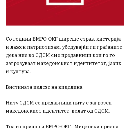
Со години ВМРО-ОКГ ширеше страв, хистерија
и лажен патриотизам, убедувајќи ги граѓаните
дека ние во СДСМ сме предавници кои го го
загрозуваат македонскиот идентитетот, јазик
и култура.
Вистината излезе на виделина.
Ниту СДСМ се предавници ниту е загрозен
македонскиот идентитет, велат од СДСМ.
Тоа го призна и ВМРО-ОКГ. Мицкоски призна