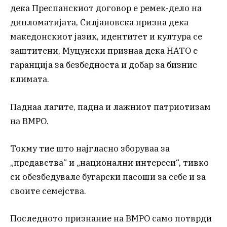
дека Преспанскиот договор е ремек-дело на
дипломатијата, Силјановска призна дека
македонскиот јазик, идентитет и култура се
заштитени, Муцунски признаа дека НАТО е
гаранција за безбедноста и добар за бизнис
климата.
Паднаа лагите, падна и лажниот патриотизам
на ВМРО.
Токму тие што најгласно зборуваа за
„предавства“ и „национални интереси“, тивко
си обезбедувале бугарски пасоши за себе и за
своите семејства.
Последното признание на ВМРО само потврди