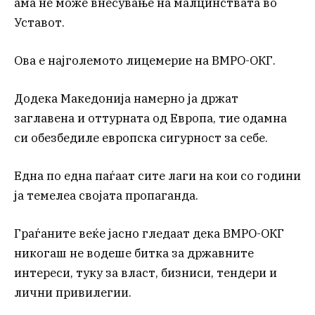
ама не може внесување на малцинствата во
Уставот.
Ова е најголемото лицемерие на ВМРО-ОКГ.
Додека Македонија намерно ја држат
заглавена и оттурната од Европа, тие одамна
си обезбедиле европска сигурност за себе.
Една по една паѓаат сите лаги на кои со години
ја темелеа својата пропаганда.
Граѓаните веќе јасно гледаат дека ВМРО-ОКГ
никогаш не водеше битка за државните
интереси, туку за власт, бизниси, тендери и
лични привилегии.