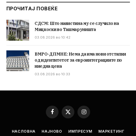
ПРОЧИТАЈ ПОВЕЌЕ
СДСМ: Што навистина му се случило на
Мицкоски во Ташмаруништа
03.08.2026 во 10:42
ВМРО-ДПМНЕ: Нема да има нови отстапки
од идентитетот за евроинтеграциите по
ниедна цена
03.08.2026 во 10:33
Facebook
X
Instagram
(Twitter)
НАСЛОВНА
НАЈНОВО
ИМПРЕСУМ
МАРКЕТИНГ