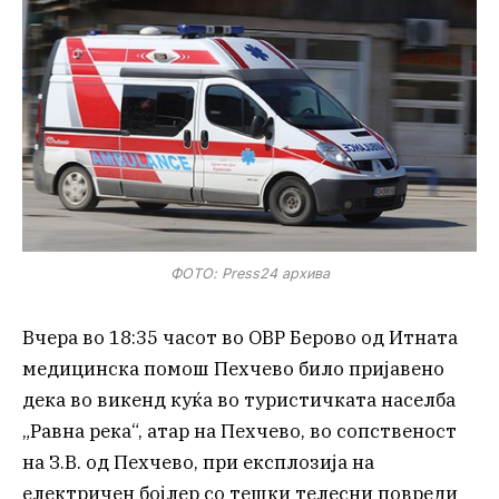
ФОТО: Press24 архива
Вчера во 18:35 часот во ОВР Берово од Итната
медицинска помош Пехчево било пријавено
дека во викенд куќа во туристичката населба
„Равна река“, атар на Пехчево, во сопственост
на З.В. од Пехчево, при експлозија на
електричен бојлер со тешки телесни повреди