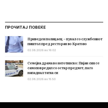
ПРОЧИТАЈ ПОВЕЌЕ
Приведен полицаец – пукал со службениот
пиштол пред ресторан во Кратово
02.08.2026 во 16:02
Семејна драма во неготинско: Пијан син се
самоповредил со остар предмет, па го
нападнал татка си
02.08.2026 во 15:50