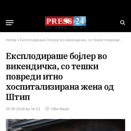
Home
»
Експлодираше бојлер во викендичка, со тешки повреди итно хоспитализирана жена од Штип
Експлодираше бојлер во
викендичка, со тешки
повреди итно
хоспитализирана жена од
Штип
25.05.2026 во 14:23
1 Min Read