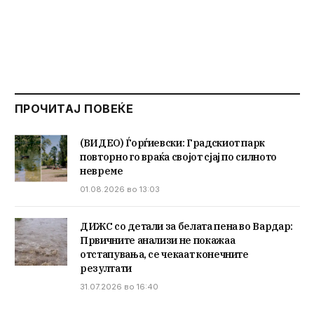
ПРОЧИТАЈ ПОВЕЌЕ
(ВИДЕО) Ѓорѓиевски: Градскиот парк
повторно го враќа својот сјај по силното
невреме
01.08.2026 во 13:03
ДИЖС со детали за белата пена во Вардар:
Првичните анализи не покажаа
отстапувања, се чекаат конечните
резултати
31.07.2026 во 16:40