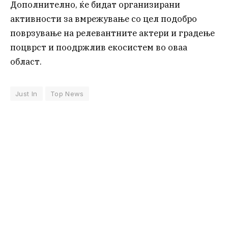
Дополнително, ќе бидат организирани
активности за вмрежување со цел подобро
поврзување на релевантните актери и градење
поцврст и поодржлив екосистем во оваа
област.
Just In
Top News