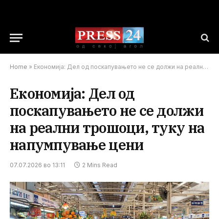
Home
»
Економија: Дел од поскапувањето не се должи на реални трошоци, туку на напумпување цени
Економија: Дел од
поскапувањето не се должи
на реални трошоци, туку на
напумпување цени
07.07.2026 во 13:11
2 Mins Read