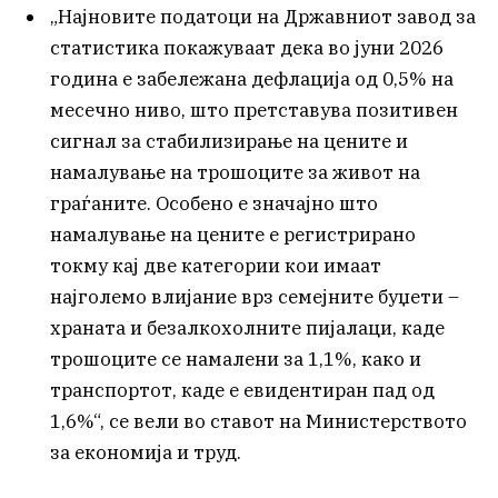
„Најновите податоци на Државниот завод за
статистика покажуваат дека во јуни 2026
година е забележана дефлација од 0,5% на
месечно ниво, што претставува позитивен
сигнал за стабилизирање на цените и
намалување на трошоците за живот на
граѓаните. Особено е значајно што
намалување на цените е регистрирано
токму кај две категории кои имаат
најголемо влијание врз семејните буџети –
храната и безалкохолните пијалаци, каде
трошоците се намалени за 1,1%, како и
транспортот, каде е евидентиран пад од
1,6%“, се вели во ставот на Министерството
за економија и труд.