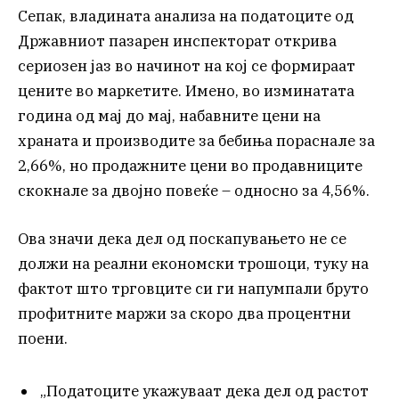
Сепак, владината анализа на податоците од
Државниот пазарен инспекторат открива
сериозен јаз во начинот на кој се формираат
цените во маркетите. Имено, во изминатата
година од мај до мај, набавните цени на
храната и производите за бебиња пораснале за
2,66%, но продажните цени во продавниците
скокнале за двојно повеќе – односно за 4,56%.
Ова значи дека дел од поскапувањето не се
должи на реални економски трошоци, туку на
фактот што трговците си ги напумпали бруто
профитните маржи за скоро два процентни
поени.
„Податоците укажуваат дека дел од растот