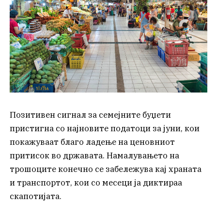
Позитивен сигнал за семејните буџети
пристигна со најновите податоци за јуни, кои
покажуваат благо ладење на ценовниот
притисок во државата. Намалувањето на
трошоците конечно се забележува кај храната
и транспортот, кои со месеци ја диктираа
скапотијата.