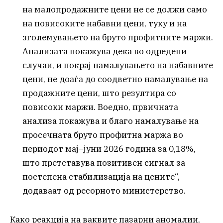
на малопродажните цени не се должи само
на повисоките набавни цени, туку и на
зголемувањето на бруто профитните маржи.
Анализата покажува дека во одредени
случаи, и покрај намалувањето на набавните
цени, не доаѓа до соодветно намалување на
продажните цени, што резултира со
повисоки маржи. Воедно, првичната
анализа покажува и благо намалување на
просечната бруто профитна маржа во
периодот мај–јуни 2026 година за 0,18%,
што претставува позитивен сигнал за
постепена стабилизација на цените“,
додаваат од ресорното министерство.
Како реакција на ваквите пазарни аномалии,