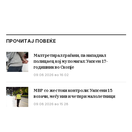
ПРОЧИТАЈ ПОВЕЌЕ
Малтретирал граѓани, па нападнал
полицаец кој му помагал: Уапсен 17-
годишник во Скопје
09.08.2026 во 16:02
МВР со жестоки контроли: Уапсени 15
возачи, меѓу нив и четири малолетници
09.08.2026 во 15:28