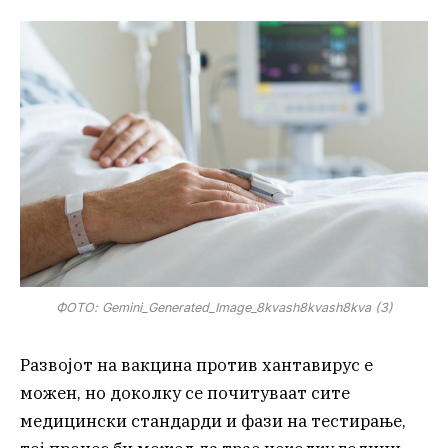
ФОТО: Gemini_Generated_Image_8kvash8kvash8kva (3)
Развојот на вакцина против хантавирус е
можен, но доколку се почитуваат сите
медицински стандарди и фази на тестирање,