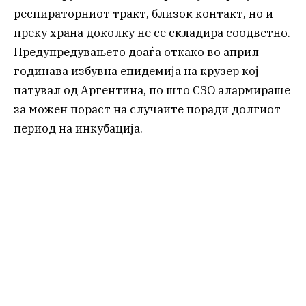
респираторниот тракт, близок контакт, но и
преку храна доколку не се складира соодветно.
Предупредувањето доаѓа откако во април
годинава избувна епидемија на крузер кој
патувал од Аргентина, по што СЗО алармираше
за можен пораст на случаите поради долгиот
период на инкубација.