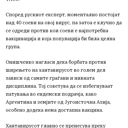
Според рускиот експерт, моментално постојат
над 40 соеви на овој вирус, па затоа е клучно да
се одреди против кои соеви е најпотребна
вакцинација и која популација би била целна
група.
Онишченко нагласи дека борбата против
ширењето на хантавирусот во голем дел
зависи од самите граѓани и нивната
дисциплина. Тој советува да се избегнуваат
патувања во ендемски подрачја, како
Аргентина и земјите од Југоисточна Азија,
особено додека нема достапна вакцина.
Хантавирусот главно се пренесува преку