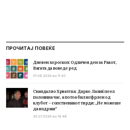
ПРОЧИТАЈ ПОВЕЌЕ
Дневен хороскоп: Одличен ден за Ракот,
Вагата да воведе ред
01.08.2026 во 11:40
Скандал во Хрватска: Дарко Лазиќ пеел
половина час, а потоа бил исфрлен од
клубот – сопственикот тврди: „Не можеше
да издржи“
30.07.2026 во 19:48