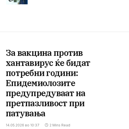
За вакцина против
хантавирус ќе бидат
потребни години:
Епидемиолозите
предупредуваат на
претпазливост при
патувања
14.05.2026 во 10:37
2 Mins Read