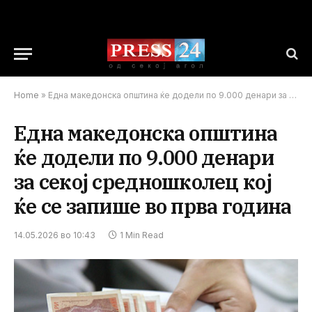
Home
»
Една македонска општина ќе додели по 9.000 денари за секој средношколец кој ќе се запише во прва година
Една македонска општина
ќе додели по 9.000 денари
за секој средношколец кој
ќе се запише во прва година
14.05.2026 во 10:43
1 Min Read