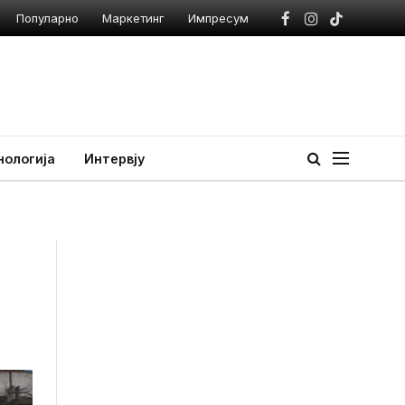
Популарно
Маркетинг
Импресум
Facebook
Instagram
TikTok
нологија
Интервју