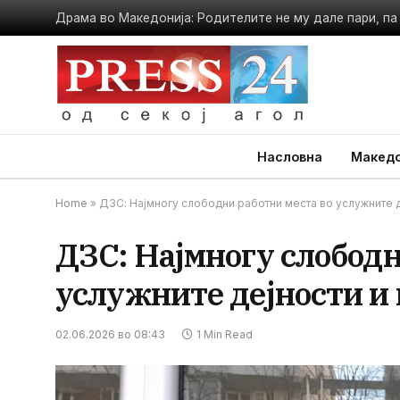
Драма во Македонија: Родителите не му дале пари, па
Насловна
Македо
Home
»
ДЗС: Најмногу слободни работни места во услужните 
ДЗС: Најмногу слободн
услужните дејности и
02.06.2026 во 08:43
1 Min Read