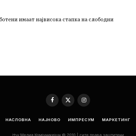
аботени имаат највисока стапка на слободни
Facebook
X
Instagram
(Twitter)
НАСЛОВНА
НАЈНОВО
ИМПРЕСУМ
МАРКЕТИНГ
Њу Медиа Комјуникејшн © 2010 | сите права заштитени