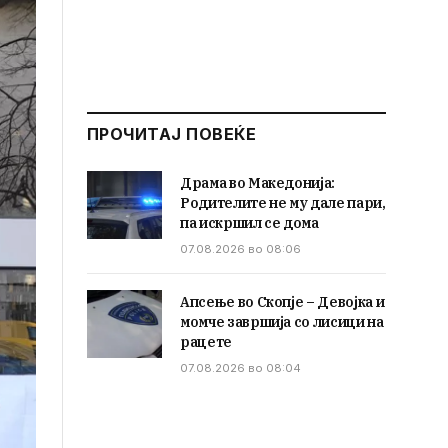
ПРОЧИТАЈ ПОВЕЌЕ
Драма во Македонија:
Родителите не му дале пари,
па искршил се дома
07.08.2026 во 08:06
Апсење во Скопје – Девојка и
момче завршија со лисици на
рацете
07.08.2026 во 08:04