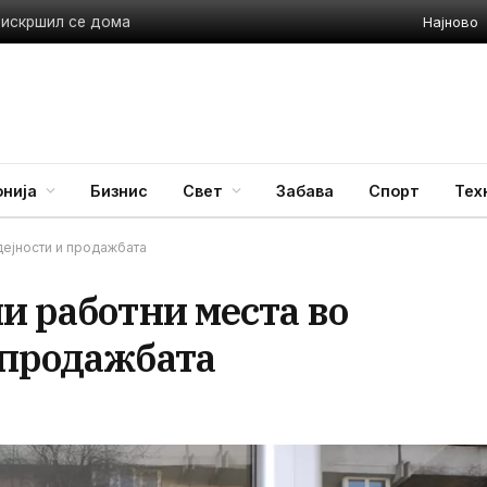
Најново
 искршил се дома
нија
Бизнис
Свет
Забава
Спорт
Тех
дејности и продажбата
и работни места во
 продажбата