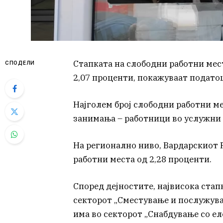
Стапката на слободни работни мес
СПОДЕЛИ
2,07 проценти, покажуваат подато
Најголем број слободни работни ме
занимања – работници во услужни 
На регионално ниво, Вардарскиот 
работни места од 2,28 проценти.
Според дејностите, највисока стап
секторот „Сместување и послужувањ
има во секторот „Снабдување со еле