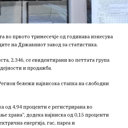
та во првото тримесечје од годинава изнесува
ците на Државниот завод за статистика.
ста, 2.346, се евидентирани во петтата група
дејности и продажба.
Регион бележи највисока стапка на слободни
ка од 4,94 проценти е регистрирана во
е храна“, додека најниска од 0,15 проценти
ктрична енергија, гас, пареа и