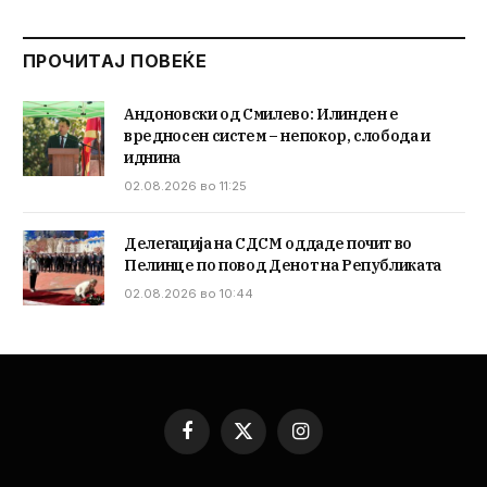
ПРОЧИТАЈ ПОВЕЌЕ
Андоновски од Смилево: Илинден е
вредносен систем – непокор, слобода и
иднина
02.08.2026 во 11:25
Делегација на СДСМ оддаде почит во
Пелинце по повод Денот на Републиката
02.08.2026 во 10:44
Facebook
X
Instagram
(Twitter)