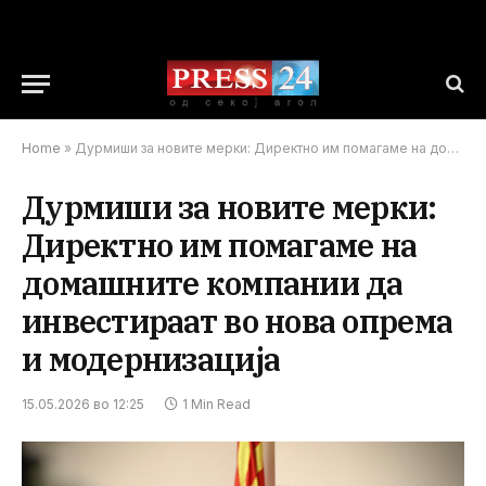
Home
»
Дурмиши за новите мерки: Директно им помагаме на домашните компании да инвестираат во нова опрема и модернизација
Дурмиши за новите мерки:
Директно им помагаме на
домашните компании да
инвестираат во нова опрема
и модернизација
15.05.2026 во 12:25
1 Min Read