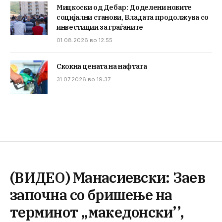
Мицкоски од Дебар: Доделени новите
социјални станови, Владата продолжува со
инвестиции за граѓаните
01.08.2026 во 12:55
Скокна цената на нафтата
31.07.2026 во 19:37
(ВИДЕО) Манасиевски: Заев
започна со бришење на
терминот „македонски’’,