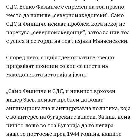
СДС, Венко Филипче е спремен на тоа празно
место да напише „северномакедонски’’. Само
СДС и Филипче немаат проблем кога некој не
нарекува „северномакедонци’’, затоа за нив тоа
е успех и се горди на тоа“, изјави Манасиевски.
Според него, социјалдемократите свесно
прифаќаат позиции со кои се штети на
македонската историја и јазик.
„Само Филипче и СДС, и нивниот врховен
лидер Заев, немаат проблем да водат
антинационална и антидржавна политика, која
е во интерес на бугарските власти. За нив, нема
ништо лошо во тоа Бугарија да го негира
нашето постоење пред 1944 година, нашите