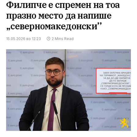
Филипче е спремен на тоа
празно место да напише
„северномакедонски’’
15.05.2026 во 12:23
2 Mins Read