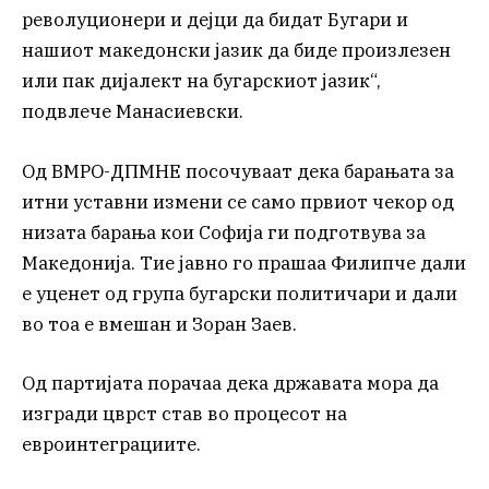
револуционери и дејци да бидат Бугари и
нашиот македонски јазик да биде произлезен
или пак дијалект на бугарскиот јазик“,
подвлече Манасиевски.
Од ВМРО-ДПМНЕ посочуваат дека барањата за
итни уставни измени се само првиот чекор од
низата барања кои Софија ги подготвува за
Македонија. Тие јавно го прашаа Филипче дали
е уценет од група бугарски политичари и дали
во тоа е вмешан и Зоран Заев.
Од партијата порачаа дека државата мора да
изгради цврст став во процесот на
евроинтеграциите.