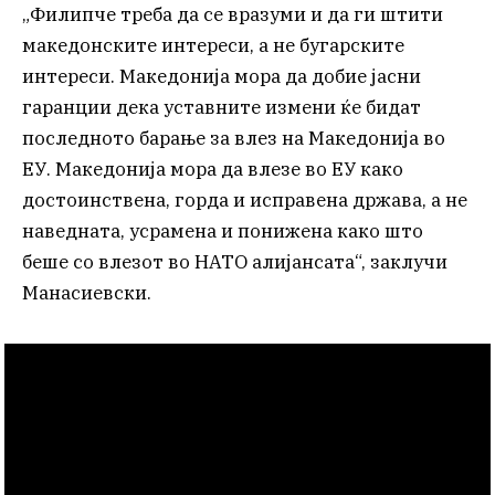
„Филипче треба да се вразуми и да ги штити
македонските интереси, а не бугарските
интереси. Македонија мора да добие јасни
гаранции дека уставните измени ќе бидат
последното барање за влез на Македонија во
ЕУ. Македонија мора да влезе во ЕУ како
достоинствена, горда и исправена држава, а не
наведната, усрамена и понижена како што
беше со влезот во НАТО алијансата“, заклучи
Манасиевски.