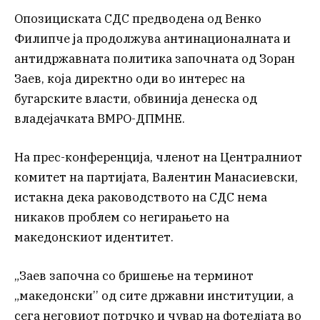
Опозициската СДС предводена од Венко
Филипче ја продолжува антинационалната и
антидржавната политика започната од Зоран
Заев, која директно оди во интерес на
бугарските власти, обвинија денеска од
владејачката ВМРО-ДПМНЕ.
На прес-конференција, членот на Централниот
комитет на партијата, Валентин Манасиевски,
истакна дека раководството на СДС нема
никаков проблем со негирањето на
македонскиот идентитет.
„Заев започна со бришење на терминот
„македонски’’ од сите државни институции, а
сега неговиот потрчко и чувар на фотелјата во