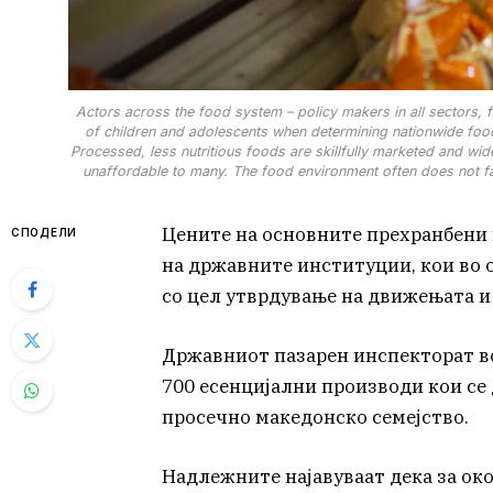
Actors across the food system – policy makers in all sectors, f
of children and adolescents when determining nationwide food 
Processed, less nutritious foods are skillfully marketed and wid
unaffordable to many. The food environment often does not favo
Цените на основните прехранбени 
СПОДЕЛИ
на државните институции, кои во 
со цел утврдување на движењата 
Државниот пазарен инспекторат во
700 есенцијални производи кои се
просечно македонско семејство.
Надлежните најавуваат дека за око