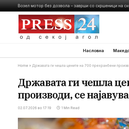
Возел мотор без дозвола – заврши со скршеници на ск
Насловна
Македо
Home
»
Државата ги чешла цените на 700 прехранбени произв
Државата ги чешла це
производи, се најавув
02.07.2026 во 17:19
1 Min Read