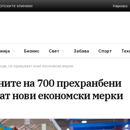
Најново
опските клиники
нија
Бизнис
Свет
Забава
Спорт
Тех
оди, се најавуваат нови економски мерки
ните на 700 прехранбени
аат нови економски мерки