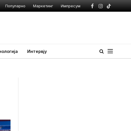
Популарно
Маркетинг
Импресум
Facebook
Instagram
TikTok
нологија
Интервју