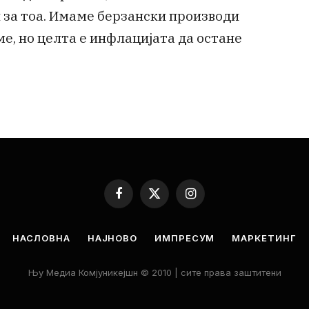
 за тоа. Имаме берзански производи
ме, но целта е инфлацијата да остане
Facebook
X
Instagram
(Twitter)
НАСЛОВНА
НАЈНОВО
ИМПРЕСУМ
МАРКЕТИНГ
Њу Медиа Комјуникејшн © 2010 | сите права заштитени