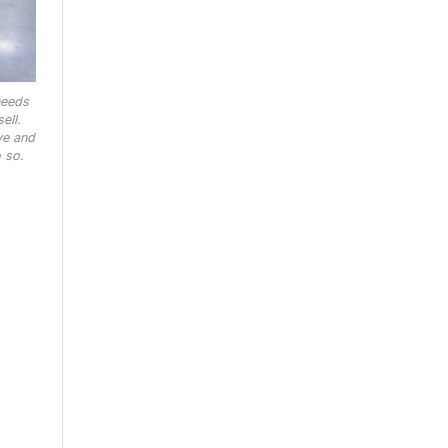
needs
ell.
ve and
 so.