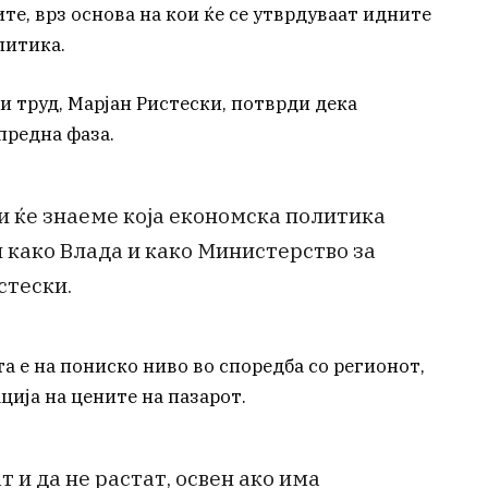
е, врз основа на кои ќе се утврдуваат идните
литика.
 труд, Марјан Ристески, потврди дека
предна фаза.
 и ќе знаеме која економска политика
 како Влада и како Министерство за
стески.
та е на пониско ниво во споредба со регионот,
ција на цените на пазарот.
 и да не растат, освен ако има