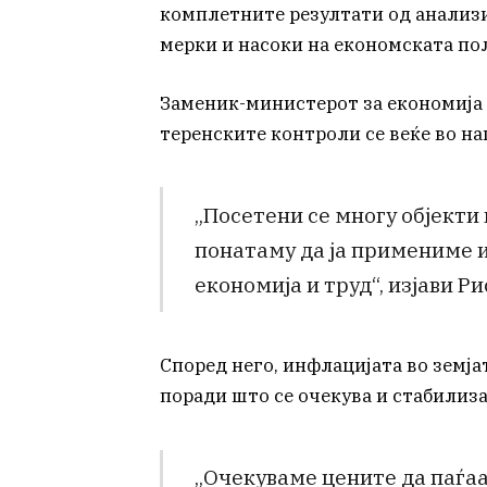
комплетните резултати од анализит
мерки и насоки на економската по
Заменик-министерот за економија и
теренските контроли се веќе во на
„Посетени се многу објекти
понатаму да ја примениме и
економија и труд“, изјави Ри
Според него, инфлацијата во земја
поради што се очекува и стабилиза
„Очекуваме цените да паѓаат