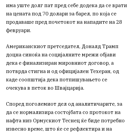
има уште долг пат пред себе додека да се врати
на цената под 70 долари за барел, по која се
продаваше пред почетокот на нападите на 28
февруари.
Американскиот претседател, Доналд Трамп
доцна синоќа на социјалните мрежи објави
дека е финализиран мировниот договор, а
потврда стигна и од официјален Техеран, од
каде соопштија дека потпишувањето се
очекува в петок во Швајцарија.
Според поголемиот дел од аналитичарите, за
да се нормализира состојбата со протокот на
нафта низ Ормускиот Теснец ќе биде потребно
извесно време, што ќе се рефлектира и на