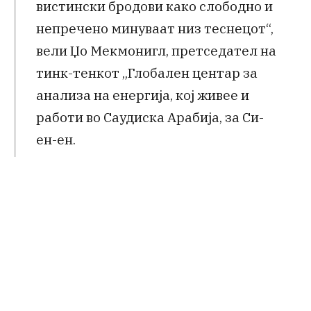
вистински бродови како слободно и
непречено минуваат низ теснецот“,
вели Џо Мекмонигл, претседател на
тинк-тенкот „Глобален центар за
анализа на енергија, кој живее и
работи во Саудиска Арабија, за Си-
ен-ен.