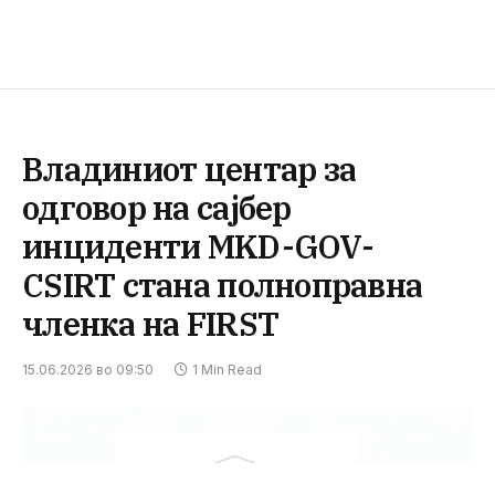
Владиниот центар за
одговор на сајбер
инциденти MKD-GOV-
CSIRT стана полноправна
членка на FIRST
15.06.2026 во 09:50
1 Min Read