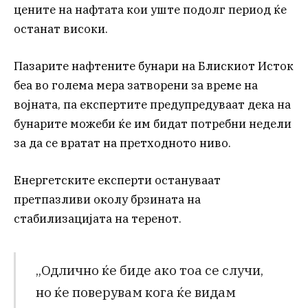
цените на нафтата кои уште подолг период ќе
останат високи.
Пазарите нафтените бунари на Блискиот Исток
беа во голема мера затворени за време на
војната, па експертите предупредуваат дека на
бунарите можеби ќе им бидат потребни недели
за да се вратат на претходното ниво.
Енергетските експерти остануваат
претпазливи околу брзината на
стабилизацијата на теренот.
„Одлично ќе биде ако тоа се случи,
но ќе поверувам кога ќе видам