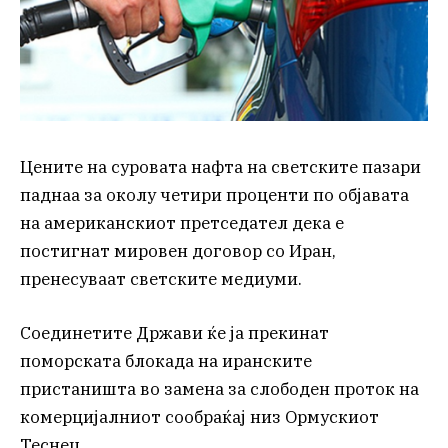
Цените на суровата нафта на светските пазари
паднаа за околу четири проценти по објавата
на американскиот претседател дека е
постигнат мировен договор со Иран,
пренесуваат светските медиуми.
Соединетите Држави ќе ја прекинат
поморската блокада на иранските
пристаништа во замена за слободен проток на
комерцијалниот сообраќај низ Ормускиот
Теснец.