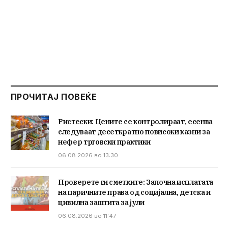
ПРОЧИТАЈ ПОВЕЌЕ
Ристески: Цените се контролираат, есенва
следуваат десеткратно повисоки казни за
нефер трговски практики
06.08.2026 во 13:30
Проверете ги сметките: Започна исплатата
на паричните права од социјална, детска и
цивилна заштита за јули
06.08.2026 во 11:47