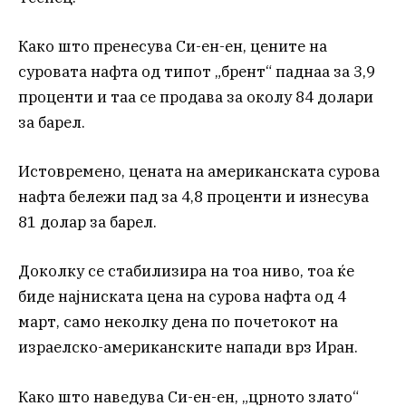
Како што пренесува Си-ен-ен, цените на
суровата нафта од типот „брент“ паднаа за 3,9
проценти и таа се продава за околу 84 долари
за барел.
Истовремено, цената на американската сурова
нафта бележи пад за 4,8 проценти и изнесува
81 долар за барел.
Доколку се стабилизира на тоа ниво, тоа ќе
биде најниската цена на сурова нафта од 4
март, само неколку дена по почетокот на
израелско-американските напади врз Иран.
Како што наведува Си-ен-ен, „црното злато“