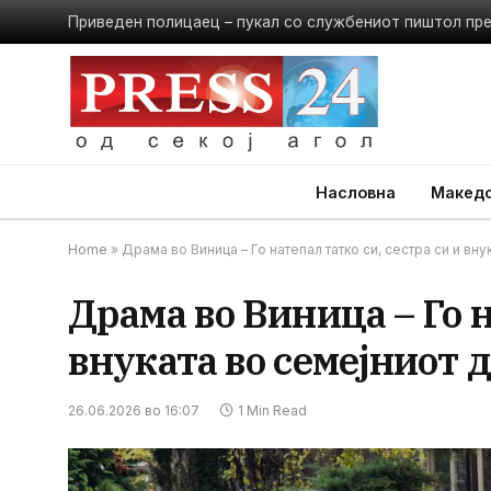
Приведен полицаец – пукал со службениот пиштол пр
Насловна
Македо
Home
»
Драма во Виница – Го натепал татко си, сестра си и вн
Драма во Виница – Го н
внуката во семејниот 
26.06.2026 во 16:07
1 Min Read