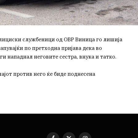
полициски службеници од ОВР Виница го лишија
тапувајќи по претходна пријава дека во
и нападнал неговите сестра, внука и татко.
ајот против него ќе биде поднесена