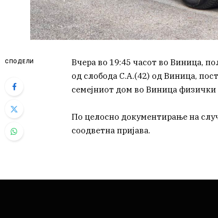
Вчера во 19:45 часот во Виница, 
СПОДЕЛИ
од слобода С.А.(42) од Виница, пос
семејниот дом во Виница физички г
По целосно документирање на случ
соодветна пријава.