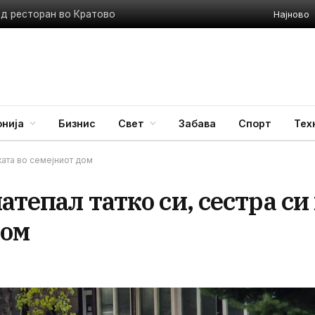
Најново
ед ресторан во Кратово
нија
Бизнис
Свет
Забава
Спорт
Тех
уката во семејниот дом
атепал татко си, сестра си
дом