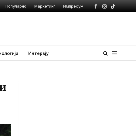
Популарно
Маркетинг
Импресум
Facebook
Instagram
TikTok
нологија
Интервју
 и