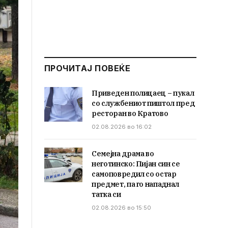
ПРОЧИТАЈ ПОВЕЌЕ
Приведен полицаец – пукал
со службениот пиштол пред
ресторан во Кратово
02.08.2026 во 16:02
Семејна драма во
неготинско: Пијан син се
самоповредил со остар
предмет, па го нападнал
татка си
02.08.2026 во 15:50