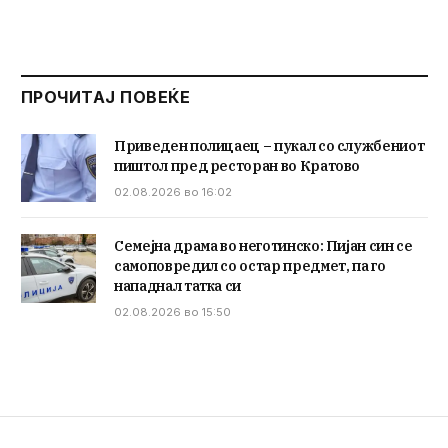
ПРОЧИТАЈ ПОВЕЌЕ
Приведен полицаец – пукал со службениот
пиштол пред ресторан во Кратово
02.08.2026 во 16:02
Семејна драма во неготинско: Пијан син се
самоповредил со остар предмет, па го
нападнал татка си
02.08.2026 во 15:50