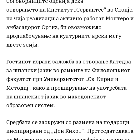
Соговорниците оценија дека
отворањето на Институт „Сервантес“ во Скопје,
на чија реализација активно работат Монтеро и
амбасадорот Ортиз, би овозможило
продлабочување на културните врски меѓу
двете земји.
Гостинот изрази заложба за отворање Катедра
за шпански јазик во рамките на Филолошкиот
факултет при Универзитетот „Св. Кирил и
Методиј“, како и проширување на употребата
на шпанскиот јазик во македонскиот
образовен систем.
Средбата се заокружи со размена на подароци
инспирирани од „Дон Кихот“. Претседателката
на Монтер му подари монографија со слики на