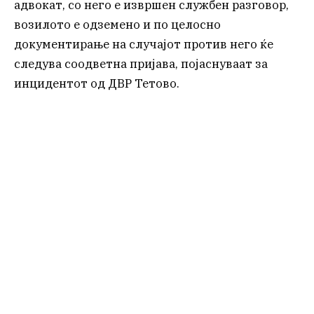
адвокат, со него е извршен службен разговор,
возилото е одземено и по целосно
документирање на случајот против него ќе
следува соодветна пријава, појаснуваат за
инцидентот од ДВР Тетово.