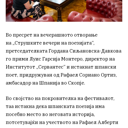
Во пресрет на вечерашното отворање
на „Струшките вечери на поезијата“,
претседателката Гордана Сиљановска-Давкова
го прими Луис Гарсија Монтеро, директор на
Институтот „Сервантес“ и истакнат шпански
поет, придружуван од Рафаел Сориано Ортиз,
амбасадор на Шпанија во Скопје.
Во својство на покровителка на фестивалот,
таа истакна дека шпанската поезија има
посебно место во неговата историја,
потсетувајќи на учеството на Рафаел Алберти