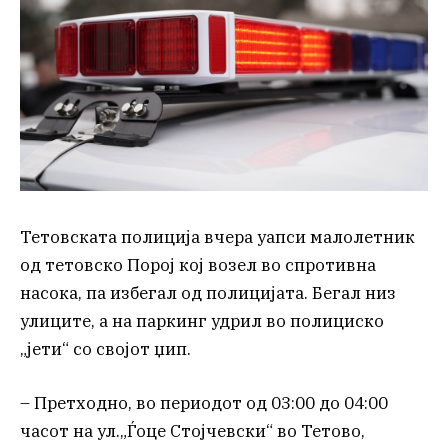
Тетовската полиција вчера уапси малолетник
од тетовско Порој кој возел во спротивна
насока, па избегал од полицијата. Бегал низ
улиците, а на паркинг удрил во полициско
„јети“ со својот џип.
– Претходно, во периодот од 03:00 до 04:00
часот на ул.„Ѓоце Стојчевски“ во Тетово,