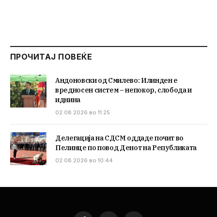
ПРОЧИТАЈ ПОВЕЌЕ
Андоновски од Смилево: Илинден е
вредносен систем – непокор, слобода и
иднина
02.08.2026 во 11:25
Делегација на СДСМ оддаде почит во
Пелинце по повод Денот на Републиката
02.08.2026 во 10:44