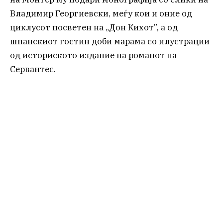
Владимир Георгиевски, меѓу кои и оние од
циклусот посветен на „Дон Кихот”, а од
шпанскиот гостин доби марама со илустрации
од историското издание на романот на
Сервантес.