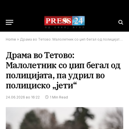
Home
»
Драма во Тетово: Малолетник со џип бегал од полицијата, па удрил во полициско „јети“
Драма во Тетово:
Малолетник со џип бегал од
полицијата, па удрил во
полициско „јети“
24.06.2026 во 16:22
1 Min Read