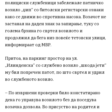
полициски службеници забележале патничко
возило „џип“ со битолски регистарски ознаки
како се движи во спротивна насока. Возачот не
застанал на даден знак за запирање, туку со
голема брзина го свртел возилото и
продолжил да бега низ повеќе тетовски улици,
информираат од МВР.
Притоа, на паркинг простор на ул.
„Илинденска“ со службено возило „шкода јети“
му бил попречен патот, по што свртел и удрил
во службеното возило.
– По извршени проверки било констатирано
дека го управува возилото без да поседува
возачка дозвола. Во присуство на родител и