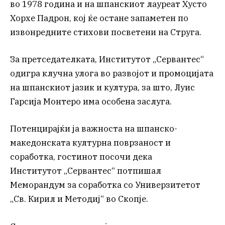
во 1978 година и на шпанскиот лауреат Хусто
Хорхе Падрон, кој ќе остане запаметен по
извонредните стихови посветени на Струга.
За претседателката, Институтот „Сервантес“
одигра клучна улога во развојот и промоцијата
на шпанскиот јазик и култура, за што, Луис
Гарсија Монтеро има особена заслуга.
Потенцирајќи ја важноста на шпанско-
македонската културна поврзаност и
соработка, гостинот посочи дека
Институтот „Сервантес“ потпишал
Меморандум за соработка со Универзитетот
„Св. Кирил и Методиј“ во Скопје.