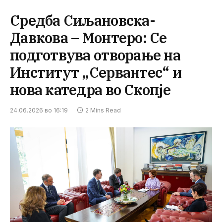
Средба Сиљановска-
Давкова – Монтеро: Се
подготвува отворање на
Институт „Сервантес“ и
нова катедра во Скопје
24.06.2026 во 16:19
2 Mins Read