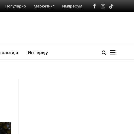
Популарно
Маркетинг
Импресум
Facebook
Instagram
TikTok
нологија
Интервју