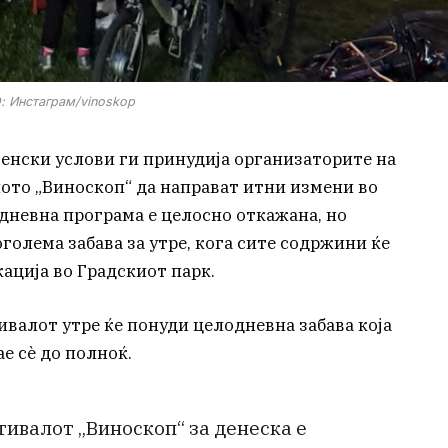
 Инстаграм/vinoskop
енски услови ги принудија организаторите на
ото „Виноскоп“ да направат итни измени во
дневна програма е целосно откажана, но
голема забава за утре, кога сите содржини ќе
кација во Градскиот парк.
ивалот утре ќе понуди целодневна забава која
е сè до полноќ.
ивалот „Виноскоп“ за денеска е