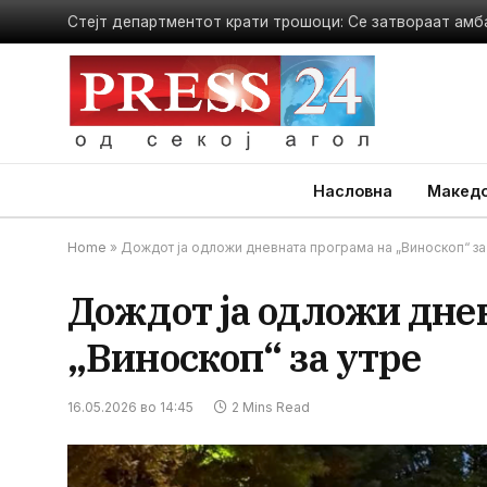
Насловна
Македо
Home
»
Дождот ја одложи дневната програма на „Виноскоп“ за
Дождот ја одложи дне
„Виноскоп“ за утре
16.05.2026 во 14:45
2 Mins Read