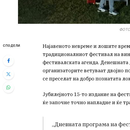
ФОТО:
Најавеното невреме и лошите врем
СПОДЕЛИ
традиционалниот фестивал на вин
фестивалската агенда. Денешната 
организаторите ветуваат двојно по
се преселат на добро познатата ло
Јубилејното 15-то издание на фест
ќе започне точно напладне и ќе тра
„Дневната програма на фест