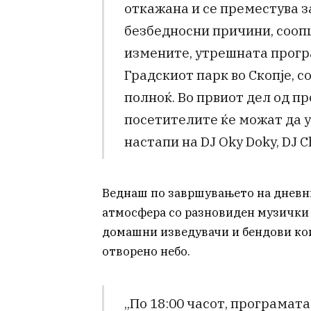
откажана и се преместува з
безбедносни причини, сооп
измените, утрешната прогр
Градскиот парк во Скопје, со
полноќ. Во првиот дел од про
посетителите ќе можат да у
настапи на DJ Oky Doky, DJ Ch
Веднаш по завршувањето на дневни
атмосфера со разновиден музички 
домашни изведувачи и бендови кои
отворено небо.
„По 18:00 часот, програмат