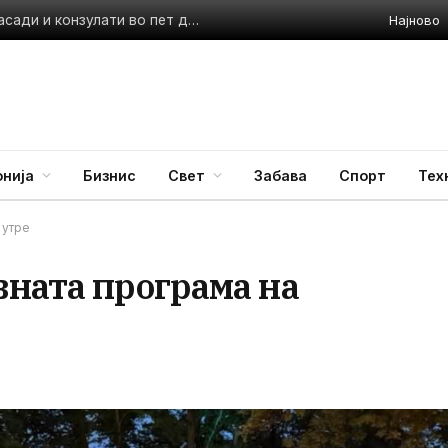
Најново
Стејт департментот крати трошоци: Се затвораат амбасади и конзулати во пет држави
нија
Бизнис
Свет
Забава
Спорт
Тех
 утре
вната програма на