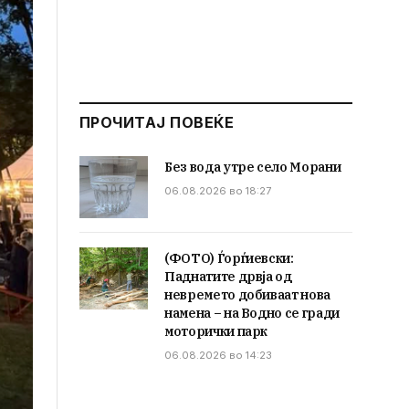
ПРОЧИТАЈ ПОВЕЌЕ
Без вода утре село Морани
06.08.2026 во 18:27
(ФОТО) Ѓорѓиевски:
Паднатите дрвја од
невремето добиваат нова
намена – на Водно се гради
моторички парк
06.08.2026 во 14:23