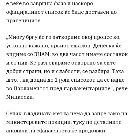
е веќе во завршна фаза и наскоро
официјалниот список ќе биде доставен до
пратениците.
„Многу бргу ќе го затвориме овој процес во,
условно кажано, првиот ешалон. Денеска ќе
видиме со ЗНАМ, во два часот имаме состанок
и со нив. Ќе разговараме отворено за сите
добри страни, но и слабости, се разбира. Така
што… најдоцна до 1 јули списокот да се најде
во Парламентот пред парламентарците.“, рече
Мицкоски.
Сепак, владината метла нема да запре само на
министерските позиции, туку по деталните
анализи на ефикасноста ќе продолжи