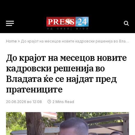
Home
»
До крајот на месецов новите кадровски решенија во Владата ќе се најдат пред пратениците
До крајот на месецов новите
кадровски решенија во
Владата ќе се најдат пред
пратениците
20.06.2026 во 12:08
2 Mins Read