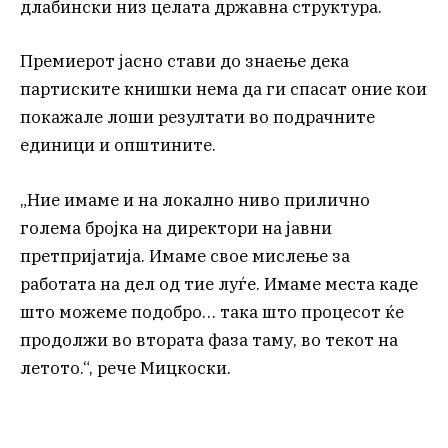
длабински низ целата државна структура.
Премиерот јасно стави до знаење дека
партиските книшки нема да ги спасат оние кои
покажале лоши резултати во подрачните
единици и општините.
„Ние имаме и на локално ниво прилично
голема бројка на директори на јавни
претпријатија. Имаме свое мислење за
работата на дел од тие луѓе. Имаме места каде
што можеме подобро… така што процесот ќе
продолжи во втората фаза таму, во текот на
летото.“, рече Мицкоски.