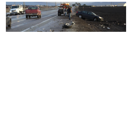
Десет лица се здобија со повреди во
сообраќајна несреќа која синоќа се случи на
регионалниот пат Куманово – Свети Николе, во
судир меѓу комбе и камион.