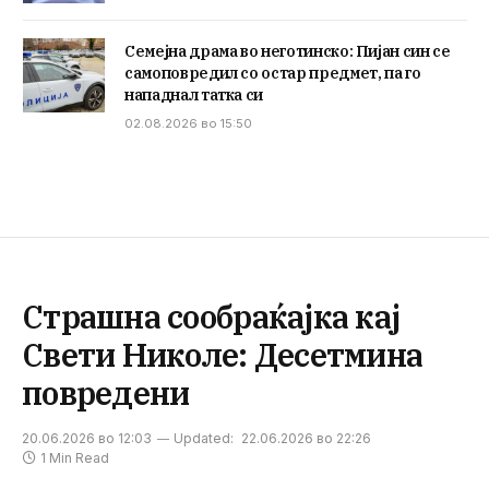
Семејна драма во неготинско: Пијан син се
самоповредил со остар предмет, па го
нападнал татка си
02.08.2026 во 15:50
Страшна сообраќајка кај
Свети Николе: Десетмина
повредени
20.06.2026 во 12:03
Updated:
22.06.2026 во 22:26
1 Min Read