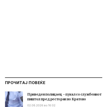
ПРОЧИТАЈ ПОВЕЌЕ
Приведен полицаец – пукал со службениот
пиштол пред ресторан во Кратово
02.08.2026 во 16:02