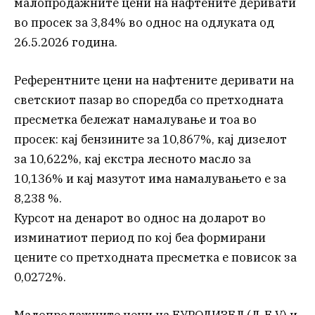
малопродажните цени на нафтените деривати
во просек за 3,84% во однос на одлуката од
26.5.2026 година.
Референтните цени на нафтените деривати на
светскиот пазар во споредба со претходната
пресметка бележат намалување и тоа во
просек: кај бензините за 10,867%, кај дизелот
за 10,622%, кај екстра лесното масло за
10,136% и кај мазутот има намалувањето е за
8,238 %.
Курсот на денарот во однос на доларот во
изминатиот период по кој беа формирани
цените со претходната пресметка е повисок за
0,0272%.