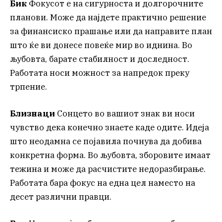
Бик
Фокусот е на сигурноста и долгорочните
планови. Може да најдете практично решение
за финансиско прашање или да направите план
што ќе ви донесе повеќе мир во иднина. Во
љубовта, барате стабилност и доследност.
Работата носи можност за напредок преку
трпение.
Близнаци
Сонцето во вашиот знак ви носи
чувство дека конечно знаете каде одите. Идеја
што неодамна се појавила почнува да добива
конкретна форма. Во љубовта, зборовите имаат
тежина и може да расчистите недоразбирање.
Работата бара фокус на една цел наместо на
десет различни правци.