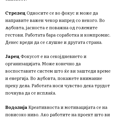
Стрелец
Односите се во фокус и може да
направите важен чекор напред со некого. Во
љубовта, јасноста е поважна од големите
гестови. Работата бара соработка и компромис.
Денес вреди да се слушне и другата страна.
Јарец
Фокусот е на секојдневието и
организацијата. Може конечно да
воспоставите систем што ќе ви заштеди време
и енергија. Во љубовта, покажете внимание
преку дела. Работата носи чувство дека трудот
почнува да се исплаќа.
Водолија
Креативноста и мотивацијата се на
повисоко ниво. Ако работите на проект што ви