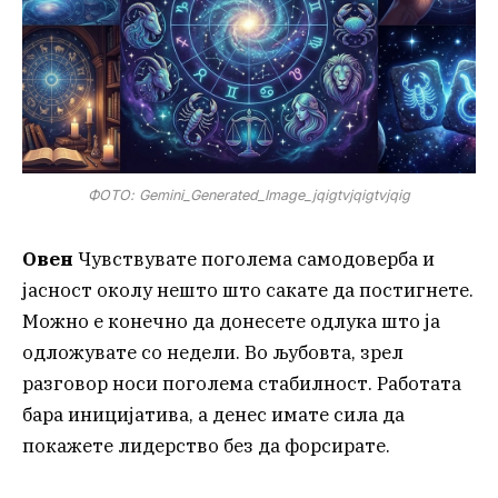
ФОТО: Gemini_Generated_Image_jqigtvjqigtvjqig
Овен
Чувствувате поголема самодоверба и
јасност околу нешто што сакате да постигнете.
Можно е конечно да донесете одлука што ја
одложувате со недели. Во љубовта, зрел
разговор носи поголема стабилност. Работата
бара иницијатива, а денес имате сила да
покажете лидерство без да форсирате.