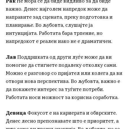
Рак
Не мора сè да биде видливо за да биде
важно. Денес најголем напредок може да
направите зад сцената, преку подготовка и
планирање. Во љубовта, слушајте ја
интуицијата. Работата бара трпение, но
напредокот е реален иако не е драматичен.
Лав
Поддршката од други луѓе може да ви
помогне да стигнете подалеку отколку сами.
Можно е разговор со пријател или колега да ви
отвори нова перспектива. Во љубовта, важно е
да покажете интерес за туѓите потреби.
Работата носи можност за корисна соработка.
Девица
Фокусот е на кариерата и обврските.
Денес лесно препознавате што е приоритет, а
што само ви троши енергија. Во љубовта, не се