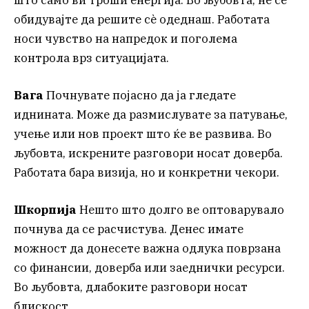
обидувајте да решите сè одеднаш. Работата
носи чувство на напредок и поголема
контрола врз ситуацијата.
Вага
Почнувате појасно да ја гледате
иднината. Може да размислувате за патување,
учење или нов проект што ќе ве развива. Во
љубовта, искрените разговори носат доверба.
Работата бара визија, но и конкретни чекори.
Шкорпија
Нешто што долго ве оптоварувало
почнува да се расчистува. Денес имате
можност да донесете важна одлука поврзана
со финансии, доверба или заеднички ресурси.
Во љубовта, длабоките разговори носат
блискост.