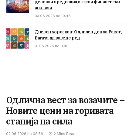
деловни предизвици, а кои финансиски
анализи
03.08.2026 во 10:46
Дневен хороскоп: Одличен ден за Ракот,
Вагата да воведе ред
01.08.2026 во 11:40
Одлична вест за возачите –
Новите цени на горивата
стапија на сила
02.06.2026 во 08:56
2 Mins Read