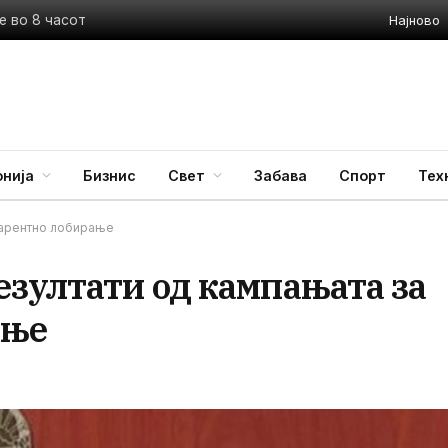
Најново
е во 8 часот
нија
Бизнис
Свет
Забава
Спорт
Тех
парентно лобирање
езултати од кампањата за
ање