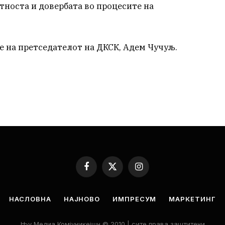
тноста и довербата во процесите на
е на претседателот на ДКСК, Адем Чучуљ.
Facebook
X
Instagram
(Twitter)
НАСЛОВНА
НАЈНОВО
ИМПРЕСУМ
МАРКЕТИНГ
Њу Медиа Комјуникејшн © 2010 | сите права заштитени