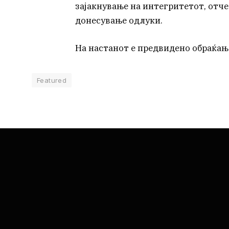
зајакнување на интегритетот, отче
донесување одлуки.
На настанот е предвидено обраќањ
Featured