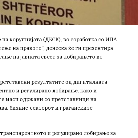
на корупцијата (ДКСК), во соработка со ИПА
ење на правото“, денеска ќе ги презентира
ање на јавната свест за лобирањето во
претставени резултатите од дигиталната
ентно и регулирано лобирање, како и
те маси одржани со претставници на
ва, бизнис-секторот и граѓанските
а транспарентното и регулирано лобирање за