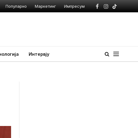
Популарно
Маркетинг
Импресум
Facebook
Instagram
TikTok
нологија
Интервју