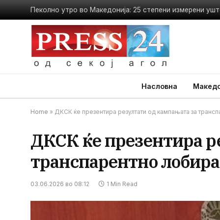
Пеколно утро во Македонија: 25 степени измерени ушт
Насловна
Македо
Home
»
ДКСК ќе презентира резултати од кампањата за транс
ДКСК ќе презентира р
транспарентно лобир
03.06.2026 во 08:12
1 Min Read