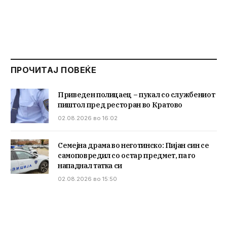
ПРОЧИТАЈ ПОВЕЌЕ
Приведен полицаец – пукал со службениот
пиштол пред ресторан во Кратово
02.08.2026 во 16:02
Семејна драма во неготинско: Пијан син се
самоповредил со остар предмет, па го
нападнал татка си
02.08.2026 во 15:50