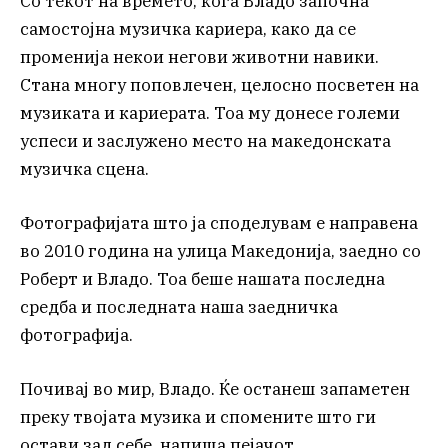
Со текот на времето, кога Владо започна
самостојна музичка кариера, како да се
променија некои негови животни навики.
Стана многу поповлечен, целосно посветен на
музиката и кариерата. Тоа му донесе големи
успеси и заслужено место на македонската
музичка сцена.
Фотографијата што ја споделувам е направена
во 2010 година на улица Македонија, заедно со
Роберт и Владо. Тоа беше нашата последна
средба и последната наша заедничка
фотографија.
Почивај во мир, Владо. Ќе останеш запаметен
преку твојата музика и спомените што ги
остави зад себе, напиша пејачот.