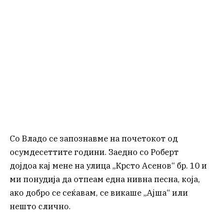
Со Владо се запознавме на почетокот од
осумдесеттите години. Заедно со Роберт
дојдоа кај мене на улица „Крсто Асенов“ бр. 10 и
ми понудија да отпеам една нивна песна, која,
ако добро се сеќавам, се викаше „Ајша“ или
нешто слично.