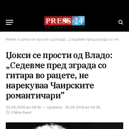
Home
»
Џокси се прости од Владо: „Седевме пред зграда со гитара во рацете, не нарекуваа Чаирските романтичари”
Џокси се прости од Владо:
„Седевме пред зграда со
гитара во рацете, не
нарекуваа Чаирските
романтичари”
30.06.2026 во 08:45
Updated:
30.06.2026 во 09:28
2 Mins Read