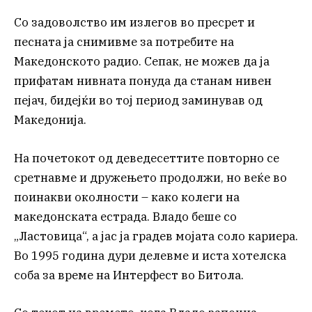
Со задоволство им излегов во пресрет и
песната ја снимивме за потребите на
Македонското радио. Сепак, не можев да ја
прифатам нивната понуда да станам нивен
пејач, бидејќи во тој период заминував од
Македонија.
На почетокот од деведесеттите повторно се
сретнавме и дружењето продолжи, но веќе во
поинакви околности – како колеги на
македонската естрада. Владо беше со
„Ластовица“, а јас ја градев мојата соло кариера.
Во 1995 година дури делевме и иста хотелска
соба за време на Интерфест во Битола.