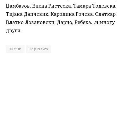
Џамбазов, Елена Ристеска, Тамара Тодевска,
Тијана Дапчевиќ, Каролина Гочева, Слаткар,
Влатко Лозановски, Дарио, Ребека…и многу
други.
Just In
Top News