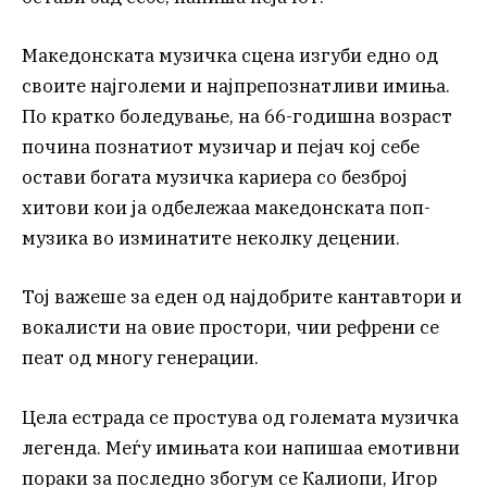
Македонската музичка сцена изгуби едно од
своите најголеми и најпрепознатливи имиња.
По кратко боледување, на 66-годишна возраст
почина познатиот музичар и пејач кој себе
остави богата музичка кариера со безброј
хитови кои ја одбележаа македонската поп-
музика во изминатите неколку децении.
Тој важеше за еден од најдобрите кантавтори и
вокалисти на овие простори, чии рефрени се
пеат од многу генерации.
Цела естрада се простува од големата музичка
легенда. Меѓу имињата кои напишаа емотивни
пораки за последно збогум се Калиопи, Игор