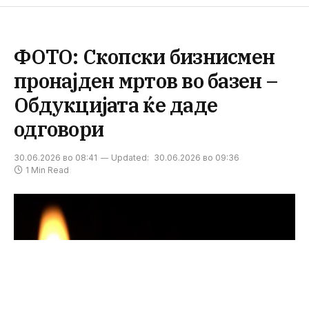
ФОТО: Скопски бизнисмен
пронајден мртов во базен –
Обдукцијата ќе даде
одговори
30.06.2026 во 08:41
Updated:
30.06.2026 во 09:36
1 Min Read