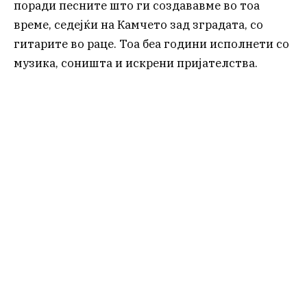
поради песните што ги создававме во тоа
време, седејќи на Камчето зад зградата, со
гитарите во раце. Тоа беа години исполнети со
музика, соништа и искрени пријателства.