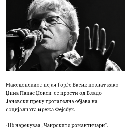
Македонскиот пејач Ѓорѓе Васиќ познат како
Џина Папас Џокси, се прости од Владо
Јаневски преку трогателна објава на
социјалната мрежа Фејсбук.
-Нѐ нарекуваа „Чаирските романтичари“,