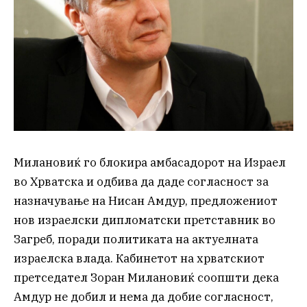
Милановиќ го блокира амбасадорот на Израел
во Хрватска и одбива да даде согласност за
назначување на Нисан Амдур, предложениот
нов израелски дипломатски претставник во
Загреб, поради политиката на актуелната
израелска влада. Кабинетот на хрватскиот
претседател Зоран Милановиќ соопшти дека
Амдур не добил и нема да добие согласност,