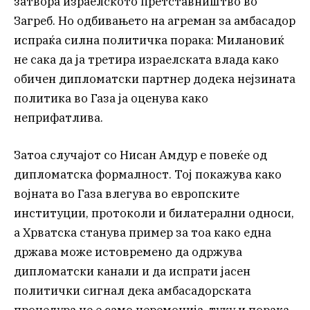
затвора израелското претставништво во
Загреб. Но одбивањето на агреман за амбасадор
испраќа силна политичка порака: Милановиќ
не сака да ја третира израелската влада како
обичен дипломатски партнер додека нејзината
политика во Газа ја оценува како
неприфатлива.
Затоа случајот со Нисан Амдур е повеќе од
дипломатска формалност. Тој покажува како
војната во Газа влегува во европските
институции, протоколи и билатерални односи,
а Хрватска станува пример за тоа како една
држава може истовремено да одржува
дипломатски канали и да испрати јасен
политички сигнал дека амбасадорската
процедура не е само церемонија, туку и порака.