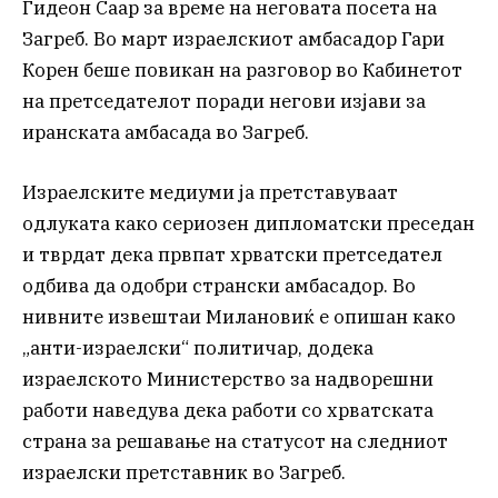
Гидеон Саар за време на неговата посета на
Загреб. Во март израелскиот амбасадор Гари
Корен беше повикан на разговор во Кабинетот
на претседателот поради негови изјави за
иранската амбасада во Загреб.
Израелските медиуми ја претставуваат
одлуката како сериозен дипломатски преседан
и тврдат дека првпат хрватски претседател
одбива да одобри странски амбасадор. Во
нивните извештаи Милановиќ е опишан како
„анти-израелски“ политичар, додека
израелското Министерство за надворешни
работи наведува дека работи со хрватската
страна за решавање на статусот на следниот
израелски претставник во Загреб.