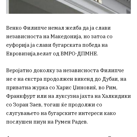
Венко Филипче немал желба да ја слави
независноста на Македонија, но затоа со
еуфорија ја слави бугарската победа на
Евровизија,велат од ВМРО-ДПМНЕ.
Веројатно доколку за независноста Филипче
не е на екстра продолжен викенд до Дубаи, на
приватна журка со Харис Џиновиќ, во Рим,
Франкфурт или на луксузна јахта на Халкидики
со Зоран Заев, тогаш ќе продолжи со
слугувањето на бугарските интереси како
послушен пиун на Румен Радев.