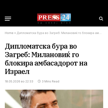
Home
»
Дипломатска бура во Загреб: Милановиќ го блокира амбасадорот на Израел
Дипломатска бура во
Загреб: Милановиќ го
блокира амбасадорот на
Израел
18.05.2026 во 22:33
3 Mins Read