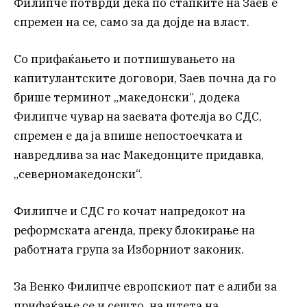
Филипче потврди дека по стапките на Заев е
спремен на се, само за да дојде на власт.
Со прифаќањето и потпишувањето на
капитулантските договори, Заев почна да го
брише терминот „македонски“, додека
Филипче чувар на заевата фотелја во СДС,
спремен е да ја впише непостоечката и
навредлива за нас Македонците придавка,
„северномакедонски“.
Филипче и СДС го кочат напредокот на
реформската агенда, преку блокирање на
работната група за Изборниот законик.
За Венко Филипче европскиот пат е алиби за
прифаќање се и сешто, на штета на