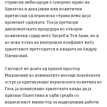
странски амбасадори е суверено право на
Хрватска и дека јавни или политички
притисоци од израелска страна нема да ја
променат одлуката. Тоа ја претвори
дипломатската процедура во отворен
политички судир меѓу Загреб и Тел Авив, но и
во нова точка на внатрешен конфликт меѓу
хрватскиот претседател и владата на Андреј
Пленковиќ.
Случајот не доаѓа од празен простор.
Милановиќ во изминатите месеци повеќепати
остро ја критикуваше израелската политика во
Газа, ја повикуваше хрватската влада да ја
признае Палестина и одби средба со
израелскиот министер за надворешни работи