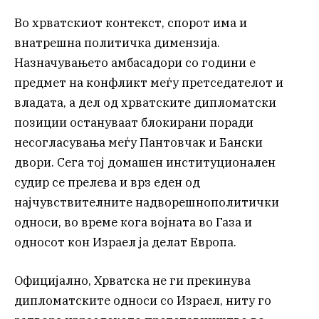
Во хрватскиот контекст, спорот има и
внатрешна политичка димензија.
Назначувањето амбасадори со години е
предмет на конфликт меѓу претседателот и
владата, а дел од хрватските дипломатски
позиции остануваат блокирани поради
несогласувања меѓу Пантовчак и Бански
двори. Сега тој домашен институционален
судир се прелева и врз еден од
најчувствителните надворешнополитички
односи, во време кога војната во Газа и
односот кон Израел ја делат Европа.
Официјално, Хрватска не ги прекинува
дипломатските односи со Израел, ниту го