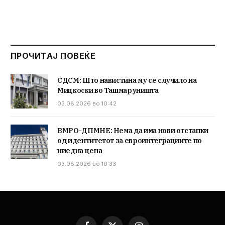
ПРОЧИТАЈ ПОВЕЌЕ
СДСМ: Што навистина му се случило на
Мицкоски во Ташмаруништа
03.08.2026 во 10:42
ВМРО-ДПМНЕ: Нема да има нови отстапки
од идентитетот за евроинтеграциите по
ниедна цена
03.08.2026 во 10:33