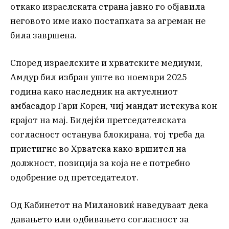
откако израелската страна јавно го објавила
неговото име иако постапката за агреман не
била завршена.
Според израелските и хрватските медиуми,
Амдур бил избран уште во ноември 2025
година како наследник на актуелниот
амбасадор Гари Корен, чиј мандат истекува кон
крајот на мај. Бидејќи претседателската
согласност останува блокирана, тој треба да
пристигне во Хрватска како вршител на
должност, позиција за која не е потребно
одобрение од претседателот.
Од Кабинетот на Милановиќ наведуваат дека
давањето или одбивањето согласност за