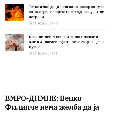
Татко и две деца загинаа во пожар во куќа
во Загорје, соседите претходно слушнале
истрели
01.08.2026 во 13:40
Ќе се зголемат пензиите, минималната
плата и платите во јавниот сектор – најави
Вучиќ
01.08.2026 во 13:29
ВМРО-ДПМНЕ: Венко
Филипче нема желба да ја