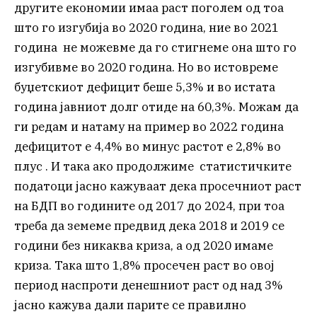
другите економии имаа раст поголем од тоа
што го изгубија во 2020 година, ние во 2021
година не можевме да го стигнеме она што го
изгубивме во 2020 година. Но во истовреме
буџетскиот дефицит беше 5,3% и во истата
година јавниот долг отиде на 60,3%. Можам да
ги редам и натаму на пример во 2022 година
дефицитот е 4,4% во минус растот е 2,8% во
плус . И така ако продолжиме статистичките
податоци јасно кажуваат дека просечниот раст
на БДП во годините од 2017 до 2024, при тоа
треба да земеме предвид дека 2018 и 2019 се
години без никаква криза, а од 2020 имаме
криза. Така што 1,8% просечен раст во овој
период наспроти денешниот раст од над 3%
јасно кажува дали парите се правилно