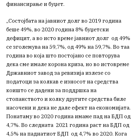
финансирање и буџет.
„Состојбата на јавниот долг во 2019 година
беше 49%, во 2020 година 8% буџетски
дефицит, а во исто време јавниот долг од 49%
се зголемува на 59,7%, од 49% на 59,7%. Во таа
година во која што постојано се повторува
дека сме имале корона криза, но во истовреме
Државниот завод за ревизија излезе со
податоци за колкав е износот на средства
коишто се дадени за поддршка на
стопанството и колку другите средства биле
насочени и дека не дале ефект на економијата.
Понатаму во 2020 година имаме пад на БДП од
4,7%. Во следната 2021 година раст на БДП од
4,5% на паднатиот БДП од 4,7% во 2020. Кога