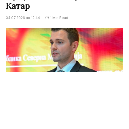
Катар
04.07.2026 во 12:44
1 Min Read
Министерот за надворешни работи и
надворешна трговија, Тимчо Муцунски, од утре