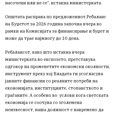
насочени или не се“, истакна министерката.
Општата расправа по предложениот Ребаланс
на Буџетот за 2026 година започна вчера во
рамки на Комисијата за финансирање и буџет и
може да трае најмногу до 10 дена.
Ребалансот, како што истакна вчера
министерката во експозето, претставува
одговор на променетите економски околности,
инструмент преку кој Владата ги усогласува
јавните финансии со реалните потреби на
економијата, институциите, стопанството и
граѓаните. А особено во услови кога светската
економија се соочува со зголемена
неизвесност, наша должност е навремено да