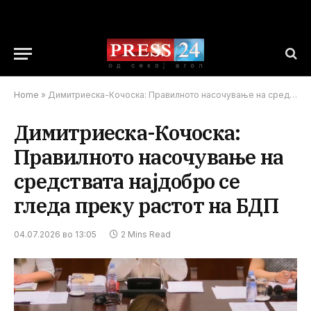
Home
»
Димитриеска-Кочоска: Правилното насочување на средствата најдобро се гледа преку растот на БДП
Димитриеска-Кочоска:
Правилното насочување на
средствата најдобро се
гледа преку растот на БДП
04.07.2026 во 13:05
2 Mins Read