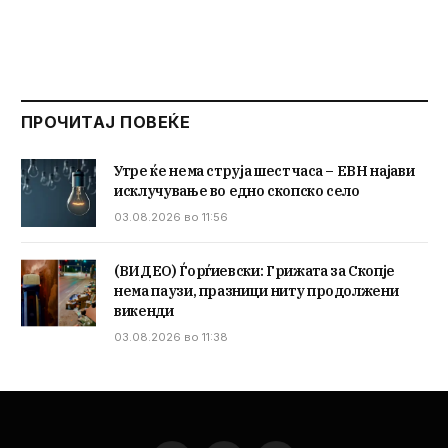
ПРОЧИТАЈ ПОВЕЌЕ
Утре ќе нема струја шест часа – ЕВН најави
исклучување во едно скопско село
03.08.2026 во 11:56
(ВИДЕО) Ѓорѓиевски: Грижата за Скопје
нема паузи, празници ниту продолжени
викенди
03.08.2026 во 11:38