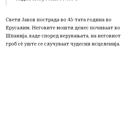
Свети Јаков пострада во 45-тата година во
Ерусалим. Неговите мошти денес почиваат во
Шпанија, каде според верувањата, на неговиот
гроб сè уште се случуваат чудесни исцеленија.