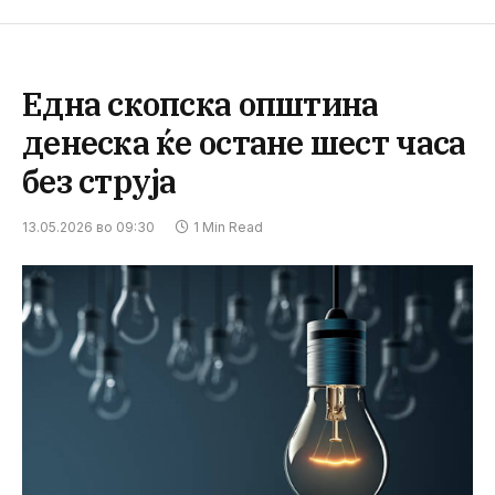
Една скопска општина
денеска ќе остане шест часа
без струја
13.05.2026 во 09:30
1 Min Read