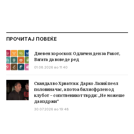
ПРОЧИТАЈ ПОВЕЌЕ
Дневен хороскоп: Одличен ден за Ракот,
Вагата да воведе ред
01.08.2026 во 11:40
Скандал во Хрватска: Дарко Лазиќ пеел
половина час, а потоа бил исфрлен од
клубот – сопственикот тврди: „Не можеше
да издржи“
30.07.2026 во 19:48