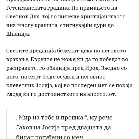
Гетсиманската градина. По примањето на
Светиот Дух, тој го ширеше христијанството
низ многу краишта, стигнувајќи дури до
Шпанија.
Светите преданија бележат дека по неговото
враќање, Евреите не можејќи да го победат во
расправите, го обвинија пред Ирод. Заедно со
него, на смрт беше осуден и неговиот
клеветник Јосија, кој во последен миг се покаја
гледајќи го достоинството на апостолот.
„Мир на тебе и прошка!“, му рече
Јаков на Јосија пред двајцата да
бидат погубени со меч.