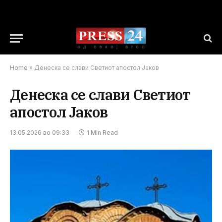
Home
»
Денеска се слави Светиот апостол Јаков
Денеска се слави Светиот
апостол Јаков
13.05.2026 во 09:33
1 Min Read