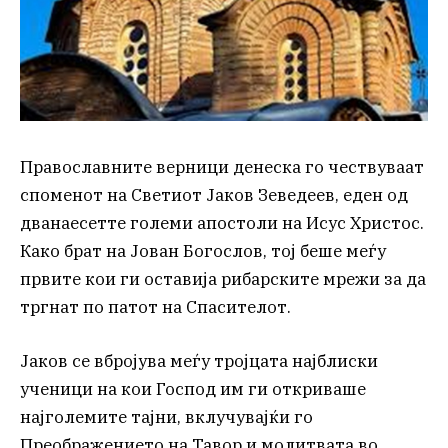
Православните верници денеска го чествуваат
споменот на Светиот Јаков Зеведеев, еден од
дванаесетте големи апостоли на Исус Христос.
Како брат на Јован Богослов, тој беше меѓу
првите кои ги оставија рибарските мрежи за да
тргнат по патот на Спасителот.
Јаков се вбројува меѓу тројцата најблиски
ученици на кои Господ им ги откриваше
најголемите тајни, вклучувајќи го
Преображението на Тавор и молитвата во