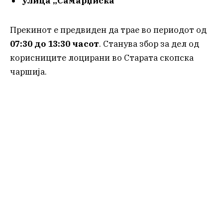
улица „Самарџиска“
Прекинот е предвиден да трае во периодот од
07:30 до 13:30 часот
. Станува збор за дел од
корисниците лоцирани во Старата скопска
чаршија.