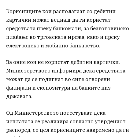
Корисниците кои располагаат со дебитни
картички можат веднаш да ги користат
средствата преку банкомати, за безготовинско
плаќање во трговската мрежа, како и преку
електронско и мобилно банкарство.
За оние кои не користат дебитни картички,
Министерството информира дека средствата
можат да се подигнат во сите отворени
филијали и експозитури на банките низ
државата.
Од Министерството потсетуваат дека
исплатата се реализира согласно утврдениот
распоред, со цел корисниците навремено да ги