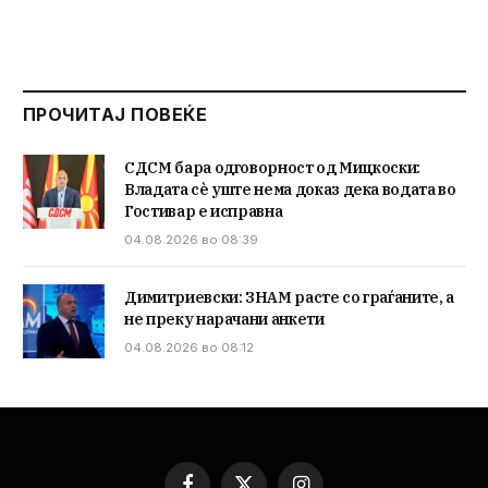
ПРОЧИТАЈ ПОВЕЌЕ
СДСМ бара одговорност од Мицкоски:
Владата сè уште нема доказ дека водата во
Гостивар е исправна
04.08.2026 во 08:39
Димитриевски: ЗНАМ расте со граѓаните, а
не преку нарачани анкети
04.08.2026 во 08:12