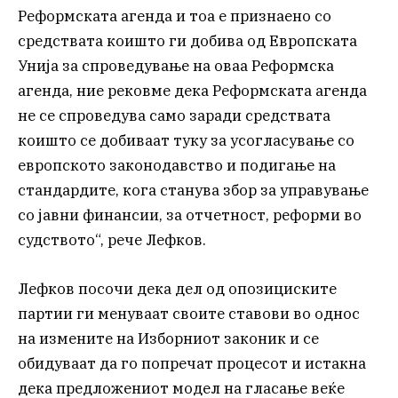
Реформската агенда и тоа е признаено со
средствата коишто ги добива од Европската
Унија за спроведување на оваа Реформска
агенда, ние рековме дека Реформската агенда
не се спроведува само заради средствата
коишто се добиваат туку за усогласување со
европското законодавство и подигање на
стандардите, кога станува збор за управување
со јавни финансии, за отчетност, реформи во
судството“, рече Лефков.
Лефков посочи дека дел од опозициските
партии ги менуваат своите ставови во однос
на измените на Изборниот законик и се
обидуваат да го попречат процесот и истакна
дека предложениот модел на гласање веќе