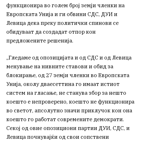
функционира во голем број земји членки на
Европската Унија и ги обвини СДС, ДУИ и
Левица дека преку политички спинови се
обидуваат да создадат отпор кон
предложените решенија.
„Гледаме од опозицијата и од СДС и од Левица
менување на нивните ставови и обид за
блокирање, од 27 земји членки во Европската
Унија, околу дваесеттина го имаат истиот
систем на гласање, не станува збор за нешто
коешто е непроверено, коешто не функционира
во светот, апсолутно значи приклучок кон она
коешто го работат современите демократи.
Секој од овие опозициони партии ДУИ, СДС, и
Левица почнувајќи од свои сопствени