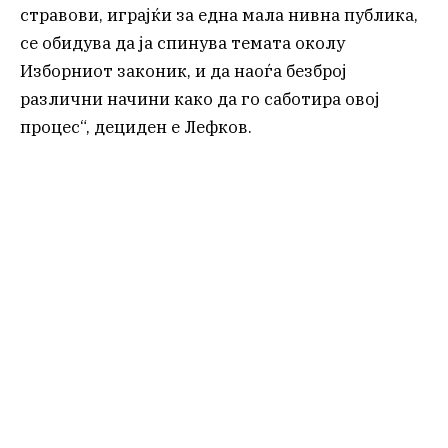
стравови, играјќи за една мала нивна публика,
се обидува да ја спинува темата околу
Изборниот законик, и да наоѓа безброј
различни начини како да го саботира овој
процес“, дециден е Лефков.