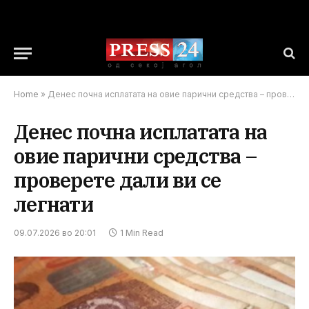
Home
»
Денес почна исплатата на овие парични средства – проверете дали ви се легнати
Денес почна исплатата на
овие парични средства –
проверете дали ви се
легнати
09.07.2026 во 20:01
1 Min Read