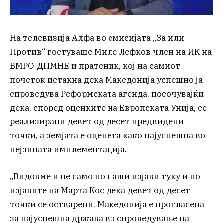
На телевизија Алфа во емисијата „За или
Против“ гостуваше Миле Лефков член на ИК на
ВМРО-ДПМНЕ и пратеник, кој на самиот
почеток истакна дека Македонија успешно ја
спроведува Реформската агенда, посочувајќи
дека, според оценките на Европската Унија, се
реализирани девет од десет предвидени
точки, а земјата е оценета како најуспешна во
нејзината имплементација.
„Видовме и не само по наши изјави туку и по
изјавите на Марта Кос дека девет од десет
точки се остварени, Македонија е прогласена
за најуспешна држава во спроведување на