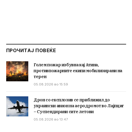
ПРОЧИТАЈ ПОВЕЌЕ
Голем пожар избувна кај Атина,
противпожарните екипи мобилизирани на
терен
05.08.2026 во 15:59
Дрон со експлозив се приближил до
украински авион на аеродромот во Лајпциг
– Суспендирани сите летови
05.08.2026 во 13:47