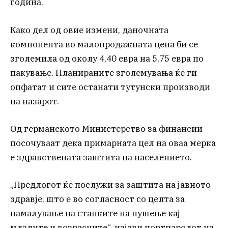
година.
Како дел од овие измени, даночната
компонента во малопродажната цена би се
зголемила од околу 4,40 евра на 5,75 евра по
пакување. Планираните зголемувања ќе ги
опфатат и сите останати тутунски производи
на пазарот.
Од германското Министерство за финансии
посочуваат дека примарната цел на оваа мерка
е здравствената заштита на населението.
„Предлогот ќе послужи за заштита на јавното
здравје, што е во согласност со целта за
намалување на стапките на пушење кај
младите и возрасните“, изјави портпаролот на