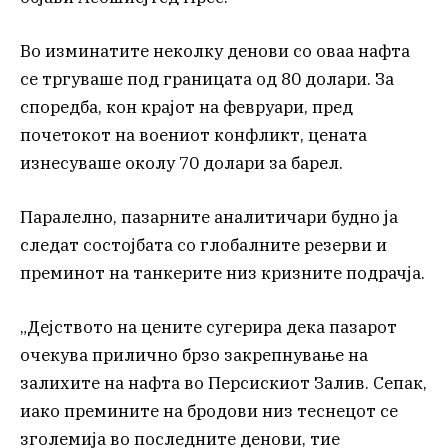
Во изминатите неколку денови со оваа нафта
се тргуваше под границата од 80 долари. За
споредба, кон крајот на февруари, пред
почетокот на воениот конфликт, цената
изнесуваше околу 70 долари за барел.
Паралелно, пазарните аналитичари будно ја
следат состојбата со глобалните резерви и
преминот на танкерите низ кризните подрачја.
„Дејството на цените сугерира дека пазарот
очекува прилично брзо закрепнување на
залихите на нафта во Персискиот Залив. Сепак,
иако премините на бродови низ теснецот се
зголемија во последните денови, тие