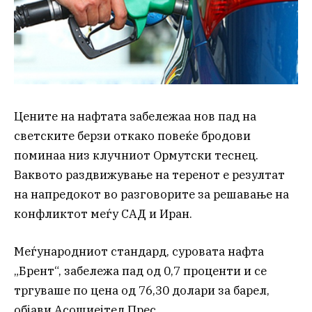
Цените на нафтата забележаа нов пад на
светските берзи откако повеќе бродови
поминаа низ клучниот Ормутски теснец.
Ваквото раздвижување на теренот е резултат
на напредокот во разговорите за решавање на
конфликтот меѓу САД и Иран.
Меѓународниот стандард, суровата нафта
„Брент“, забележа пад од 0,7 проценти и се
тргуваше по цена од 76,30 долари за барел,
објави Асошиејтед Прес.