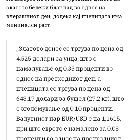
златото бележи благ пад во однос на
вчерашниот ден, додека кај пченицата има
минимален раст.
„Златото денес се тргува по цена од
4,525 долари за унца, што е
намалување од 0,35 проценти во
однос на претходниот ден, а
пченицата се тргува по цена од
648,17 долари за бушел (27,2 кг), што
е зголемување од 0,10 проценти.
Валутниот пар EUR/USD е на 1,1615,
при што еврото е намалено за 0,08
проценти во однос на претходниот