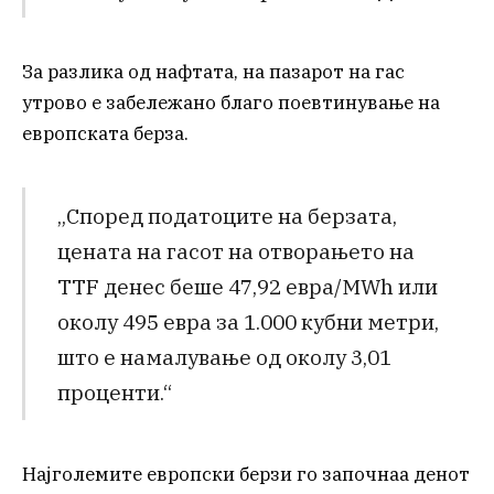
За разлика од нафтата, на пазарот на гас
утрово е забележано благо поевтинување на
европската берза.
„Според податоците на берзата,
цената на гасот на отворањето на
TTF денес беше 47,92 евра/MWh или
околу 495 евра за 1.000 кубни метри,
што е намалување од околу 3,01
проценти.“
Најголемите европски берзи го започнаа денот