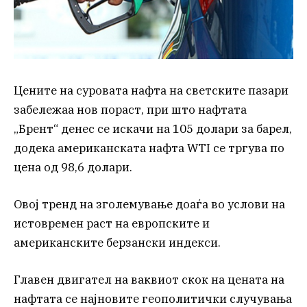
Цените на суровата нафта на светските пазари
забележаа нов пораст, при што нафтата
„Брент“ денес се искачи на 105 долари за барел,
додека американската нафта WTI се тргува по
цена од 98,6 долари.
Овој тренд на зголемување доаѓа во услови на
истовремен раст на европските и
американските берзански индекси.
Главен двигател на ваквиот скок на цената на
нафтата се најновите геополитички случувања