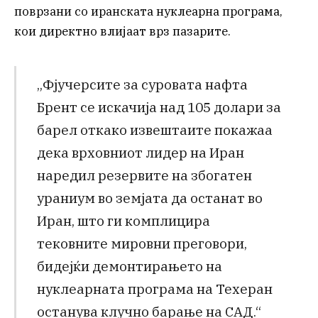
поврзани со иранската нуклеарна програма,
кои директно влијаат врз пазарите.
„Фјучерсите за суровата нафта
Брент се искачија над 105 долари за
барел откако извештаите покажаа
дека врховниот лидер на Иран
наредил резервите на збогатен
ураниум во земјата да останат во
Иран, што ги комплицира
тековните мировни преговори,
бидејќи демонтирањето на
нуклеарната програма на Техеран
останува клучно барање на САД.“