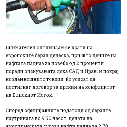
Внимателен оптимизам се врати на
европските берзи денеска, при што цените на
нафтата паднаа за повеќе од 2 проценти
поради очекувањата дека САД и Иран, и покрај
неодамнешните тензии, ќе успеат да
постигнат договор за прекин на конфликтот
на Блискиот Исток.
Според официјалните податоци од берзите
изутрината во 9:30 часот, цената на
американската сурова нафта падна за 2,78