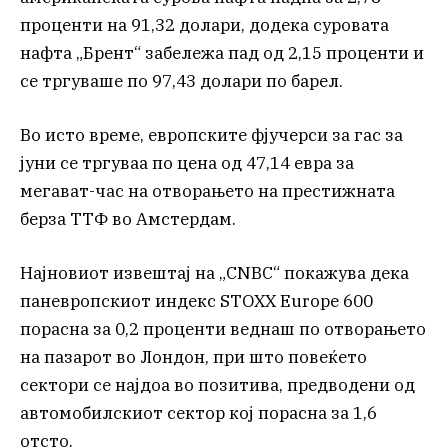
проценти на 91,32 долари, додека суровата
нафта „Брент“ забележа пад од 2,15 проценти и
се тргуваше по 97,43 долари по барел.
Во исто време, европските фјучерси за гас за
јуни се тргуваа по цена од 47,14 евра за
мегават-час на отворањето на престижната
берза ТТФ во Амстердам.
Најновиот извештај на „CNBC“ покажува дека
паневропскиот индекс STOXX Europe 600
порасна за 0,2 проценти веднаш по отворањето
на пазарот во Лондон, при што повеќето
сектори се најдоа во позитива, предводени од
автомобилскиот сектор кој порасна за 1,6
отсто.