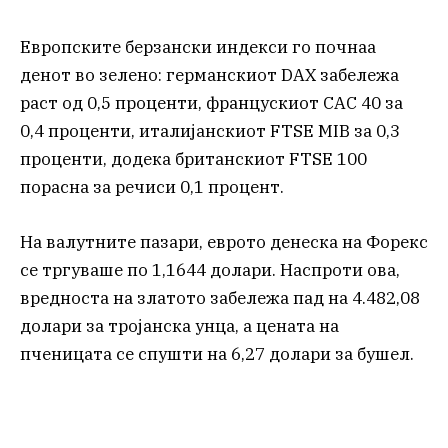
Европските берзански индекси го почнаа
денот во зелено: германскиот DAX забележа
раст од 0,5 проценти, францускиот CAC 40 за
0,4 проценти, италијанскиот FTSE MIB за 0,3
проценти, додека британскиот FTSE 100
порасна за речиси 0,1 процент.
На валутните пазари, еврото денеска на Форекс
се тргуваше по 1,1644 долари. Наспроти ова,
вредноста на златото забележа пад на 4.482,08
долари за тројанска унца, а цената на
пченицата се спушти на 6,27 долари за бушел.