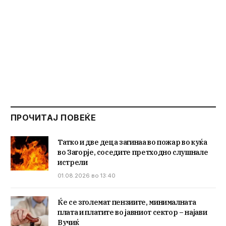
ПРОЧИТАЈ ПОВЕЌЕ
Татко и две деца загинаа во пожар во куќа
во Загорје, соседите претходно слушнале
истрели
01.08.2026 во 13:40
Ќе се зголемат пензиите, минималната
плата и платите во јавниот сектор – најави
Вучиќ