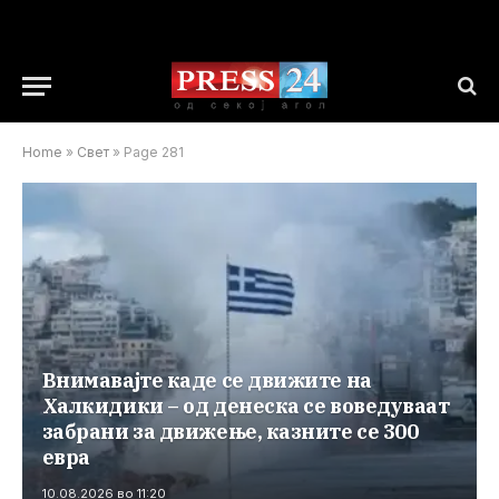
Home
»
Свет
»
Page 281
Внимавајте каде се движите на
Халкидики – од денеска се воведуваат
забрани за движење, казните се 300
евра
10.08.2026 во 11:20