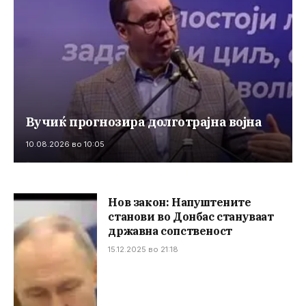
Вучиќ прогнозира долготрајна војна
10.08.2026 во 10:05
Нов закон: Напуштените
станови во Донбас стануваат
државна сопственост
15.12.2025 во 21:18