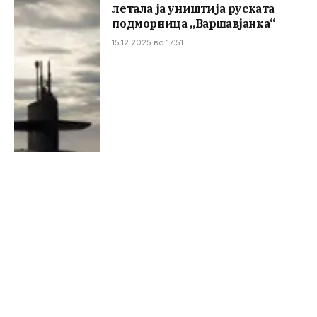
летала ја уништија руската
подморница „Варшавјанка“
15.12.2025 во 17:51
Трагедија во Мароко по години
суша: Силни дождови однесоа
најмалку 37 животи
15.12.2025 во 17:39