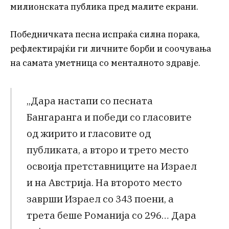
милионската публика пред малите екрани.
Победничката песна испраќа силна порака,
рефлектирајќи ги личните борби и соочувања
на самата уметница со менталното здравје.
„Дара настапи со песната
Бангаранга и победи со гласовите
од жирито и гласовите од
публиката, а второ и трето место
освоија претставниците на Израел
и на Австрија. На второто место
заврши Израел со 343 поени, а
трета беше Романија со 296… Дара