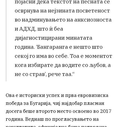
појасни дека текстот на песната се
осврнува на нејзината посветеност
во надминувањето на анксиозноста
и АДХД, што ѝ беа
дијагностицирани минатата
година. ‘Бангаранга е нешто што
секој го има во себе. Тоа е моментот
кога избирате да водите со љубов, а
не со страв’, рече таа.“
Ова е историски успех и прва евровизиска
победа за Бугарија, чиј најдобар пласман
досега беше второто место освоено во 2017
година. Веднаш по прогласувањето на
резултатите, официјално беше потврдена