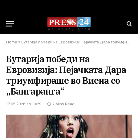
Home
»
Бугарија победи на Евровизија: Пејачката Дара триумфираше во Виена со „Бангаранга“
Бугарија победи на
Евровизија: Пејачката Дара
триумфираше во Виена со
„Бангаранга“
17.05.2026 во 10:29
2 Mins Read