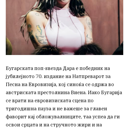
Бугарската поп-ѕвезда Дара е победник на
јубилејното 70. издание на Натпреварот за
Песна на Евровизија, кој синоќа се одржа во
австриската престолнина Виена. Иако Бугарија
се врати на евровизиската сцена по
тригодишна пауза и не важеше за главен
фаворит кај обложувалниците, таа успеа да ги
освои срцата и на стручното жири и на