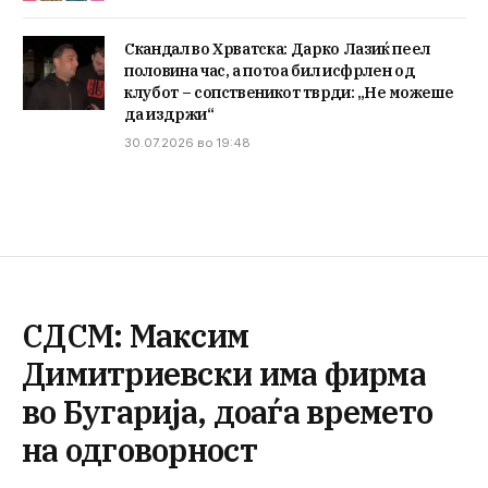
Скандал во Хрватска: Дарко Лазиќ пеел
половина час, а потоа бил исфрлен од
клубот – сопственикот тврди: „Не можеше
да издржи“
30.07.2026 во 19:48
СДСМ: Максим
Димитриевски има фирма
во Бугарија, доаѓа времето
на одговорност