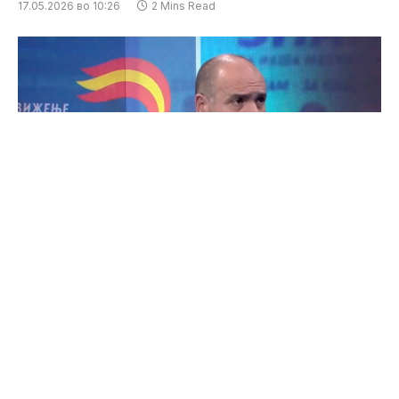
17.05.2026 во 10:26
2 Mins Read
Опозициската партија СДСМ преку официјално
соопштение упати сериозни обвинувања до
лидерот на Движењето ЗНАМ, Максим
Димитриевски, тврдејќи дека зад неговата