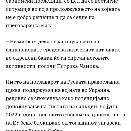
економски последици, со цел да се постигне
ситуација во која продолжувањето на војната
не е добро решение и да се седне на
преговарачка маса.
– Не мислам дека ограничувањето на
финансиските средства на рускиот патријарх
во одредени банки ќе ги спречи неговите
активности, посочи Петрова-Чамова.
Името на поглаварот на Руската православна
црква, поддржувач на војната во Украина,
редовно се споменува како потенцијално
дополнување на листата на санкции. Во јуни
2022 година, неговото ставање на црната листа
на ЕУ беше блокирано од тогашниот унгарски
премиер Виктор Орбан.