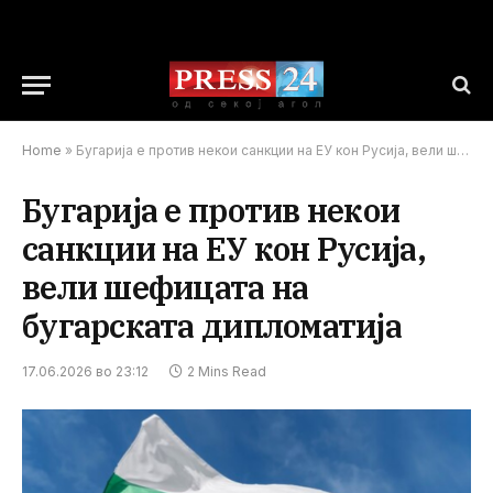
Home
»
Бугарија е против некои санкции на ЕУ кон Русија, вели шефицата на бугарската дипломатија
Бугарија е против некои
санкции на ЕУ кон Русија,
вели шефицата на
бугарската дипломатија
17.06.2026 во 23:12
2 Mins Read