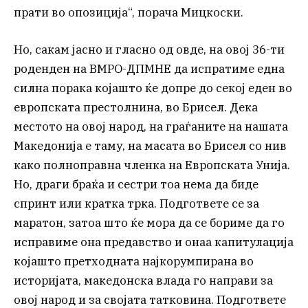
прати во опозиција“, порача Мицкоски.
Но, сакам јасно и гласно од овде, на овој 36-ти
роденден на ВМРО-ДПМНЕ да испратиме една
силна порака којашто ќе допре до секој еден во
европската престолнина, во Брисел. Дека
местото на овој народ, на граѓаните на нашата
Македонија е таму, на масата во Брисел со нив
како полноправна членка на Европската Унија.
Но, драги браќа и сестри тоа нема да биде
спринт или кратка трка. Подгответе се за
маратон, затоа што ќе мора да се бориме да го
исправиме она предавство и онаа капитулација
којашто претходната најкорумпирана во
историјата, македонска влада го направи за
овој народ и за својата татковина. Подгответе