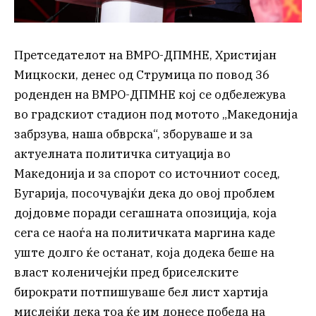
Претседателот на ВМРО-ДПМНЕ, Христијан
Мицкоски, денес од Струмица по повод 36
роденден на ВМРО-ДПМНЕ кој се одбележува
во градскиот стадион под мотото „Македонија
забрзува, наша обврска“, зборуваше и за
актуелната политичка ситуација во
Македонија и за спорот со источниот сосед,
Бугарија, посочувајќи дека до овој проблем
дојдовме поради сегашната опозиција, која
сега се наоѓа на политичката маргина каде
уште долго ќе останат, која додека беше на
власт коленичејќи пред бриселските
бирократи потпишуваше бел лист хартија
мислејќи дека тоа ќе им донесе победа на