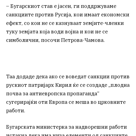
– Бугарскиот став е јасен, ги поддржуваме
санкциите против Русија, кои имаат економски
ефект, со кои не се казнуваат земјите-членки
туку земјата која води војна и кои не се
симболични, посочи Петрова-Чамова.
Таа додаде дека ако се воведат санкции против
рускиот патријарх Кирил ќе се создаде „плодна
почва за антиевропска пропаганда“
сугерирајќи оти Европа се меша во црковните
работи.
Бугарската министерка за надворешни работи
истакна дека има низа елементи од санкциите