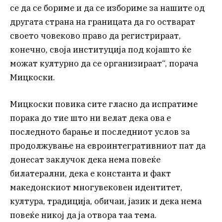
се да се бориме и да се избориме за нашите од
другата страна на границата да го остварат
своето човеково право да регистрираат,
конечно, своја институција под којашто ќе
можат културно да се организираат“, порача
Мицкоски.
Мицкоски повика сите гласно да испратиме
порака до тие што ни велат дека ова е
последното барање и последниот услов за
продолжување на евроинтегративниот пат да
донесат заклучок дека нема повеќе
билатерални, дека е константа и факт
македонскиот многувековен идентитет,
култура, традиција, обичаи, јазик и дека нема
повеќе никој да ја отвора таа тема.