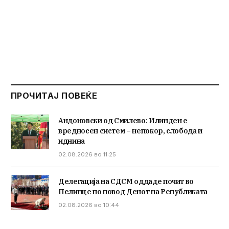
ПРОЧИТАЈ ПОВЕЌЕ
Андоновски од Смилево: Илинден е
вредносен систем – непокор, слобода и
иднина
02.08.2026 во 11:25
Делегација на СДСМ оддаде почит во
Пелинце по повод Денот на Републиката
02.08.2026 во 10:44