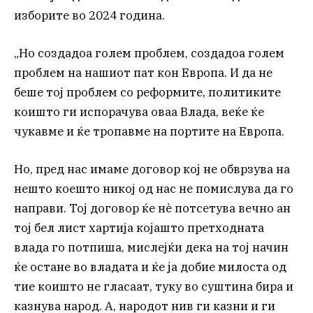
изборите во 2024 година.
„Но создадоа голем проблем, создадоа голем
проблем на нашиот пат кон Европа. И да не
беше тој проблем со реформите, политиките
коишто ги испорачува оваа Влада, веќе ќе
чукавме и ќе тропавме на портите на Европа.
Но, пред нас имаме договор кој не обврзува на
нешто коешто никој од нас не помислува да го
направи. Тој договор ќе нè потсетува вечно ан
тој бел лист хартија којашто претходната
влада го потпиша, мислејќи дека на тој начин
ќе остане во владата и ќе ја добие милоста од
тие коишто не гласаат, туку во суштина бира и
казнува народ. А, народот нив ги казни и ги