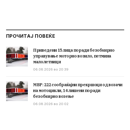
ПРОЧИТАЈ ПОВЕЌЕ
Приведени 15 лица поради безобѕирно
управување моторно возило, петмина
малолетници
06.08.2026 во 20:39
МВР: 222 сообраќајни прекршоци од возачи
на мотоцикли, 14 лишени поради
безобѕирно возење
06.08.2026 во 20:02