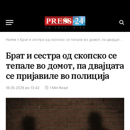
Home
»
Брат и сестра од скопско се тепале во домот, па двајцата се пријавиле во полиција
Брат и сестра од скопско се
тепале во домот, па двајцата
се пријавиле во полиција
18.05.2026 во 13:42
1 Min Read