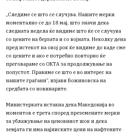
„Следиме се што се случува. Нашите мерки
моментално се до 18 мај, што значи дека
следната недела ќе видиме што ќе се случува
со цените на берзата и со војната. Неколку дена
пред истекот на овој рок ќе видиме до каде сме
со цените и ако е потребно повторно ќе
преговараме со ОКТА за продолжување на
попустот. Правиме се што е во интерес на
нашите граѓани“, изјави Божиновска на
средбата со новинарите.
Министерката истакна дека Македонија во
моментов е трета според преземените мерки
за ублажување на ценовниот шок и дека
земјата ги има најниските цени на нафтените