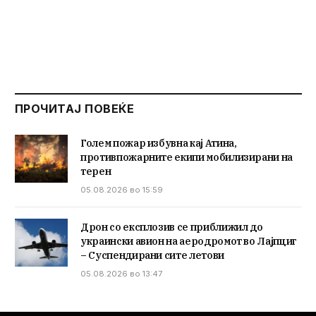
ПРОЧИТАЈ ПОВЕЌЕ
Голем пожар избувна кај Атина,
противпожарните екипи мобилизирани на
терен
05.08.2026 во 15:59
Дрон со експлозив се приближил до
украински авион на аеродромот во Лајпциг
– Суспендирани сите летови
05.08.2026 во 13:47