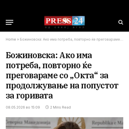
Home
»
Божиновска: Ако има потреба, повторно ќе преговараме со „Окта“ за продолжување на попустот за горивата
Божиновска: Ако има
потреба, повторно ќе
преговараме со „Окта“ за
продолжување на попустот
за горивата
08.05.2026 во 15:09
2 Mins Read