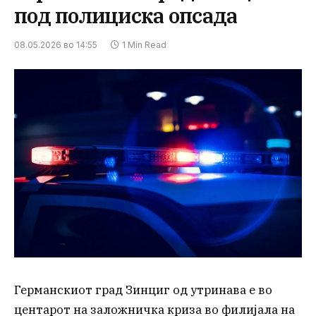
под полициска опсада
08.05.2026 во 14:55
1 Min Read
Германскиот град Зинциг од утринава е во
центарот на заложничка криза во филијала на