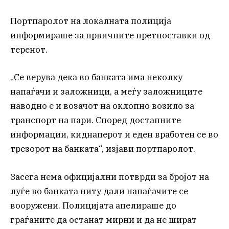
Портпаролот на локалната полиција
информираше за првичните претпоставки од
теренот.
„Се верува дека во банката има неколку
напаѓачи и заложници, а меѓу заложниците
наводно е и возачот на оклопно возило за
транспорт на пари. Според достапните
информации, киднаперот и еден вработен се во
трезорот на банката“, изјави портпаролот.
Засега нема официјални потврди за бројот на
луѓе во банката ниту дали напаѓачите се
вооружени. Полицијата апелираше до
граѓаните да останат мирни и да не шират