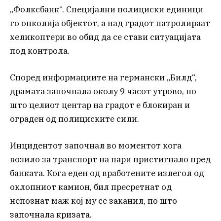
„Фолксбанк“. Специјални полициски единици
го опколија објектот, а над градот патролираат
хеликоптери во обид да се стави ситуацијата
под контрола.
Според информациите на германски „Билд“,
драмата започнала околу 9 часот утрово, по
што целиот центар на градот е блокиран и
ограден од полициските сили.
Инцидентот започнал во моментот кога
возило за транспорт на пари пристигнало пред
банката. Кога еден од вработените излегол од
оклопниот камион, бил пресретнат од
непознат маж кој му се заканил, по што
започнала кризата.