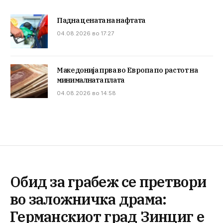
Падна цената на нафтата
04.08.2026 во 17:27
Македонија прва во Европа по растот на
минималната плата
04.08.2026 во 14:58
Обид за грабеж се претвори
во заложничка драма:
Германскиот град Зинциг е