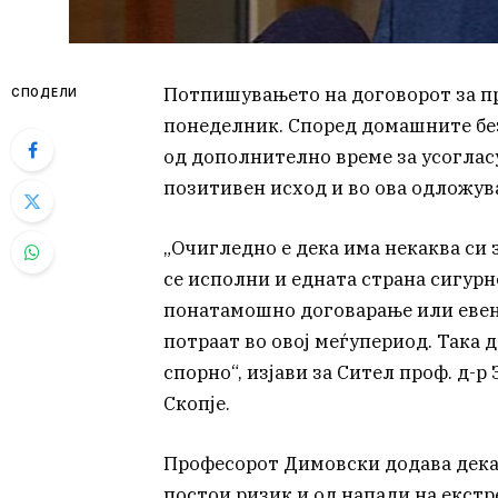
Потпишувањето на договорот за пр
СПОДЕЛИ
понеделник. Според домашните без
од дополнително време за усогласу
позитивен исход и во ова одложув
„Очигледно е дека има некаква си
се исполни и едната страна сигурн
понатамошно договарање или евен
потраат во овој меѓупериод. Така 
спорно“, изјави за Сител проф. д-р
Скопје.
Професорот Димовски додава дека 
постои ризик и од напади на екст