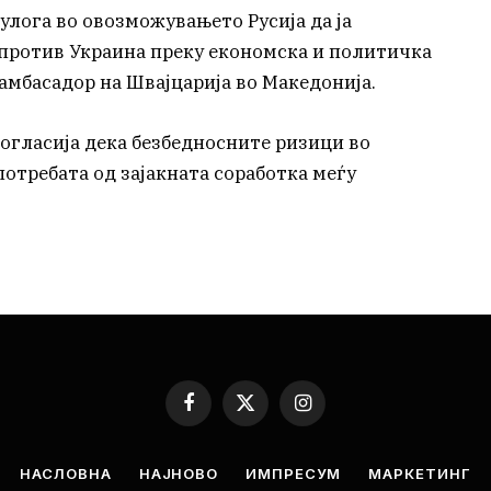
улога во овозможувањето Русија да ја
 против Украина преку економска и политичка
амбасадор на Швајцарија во Македонија.
согласија дека безбедносните ризици во
потребата од зајакната соработка меѓу
Facebook
X
Instagram
(Twitter)
НАСЛОВНА
НАЈНОВО
ИМПРЕСУМ
МАРКЕТИНГ