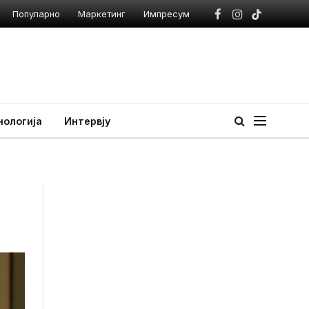
Популарно
Маркетинг
Импресум
Facebook
Instagram
TikTok
нологија
Интервју