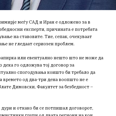
имирје меѓу САД и Иран е одложено за в
бедносни експерти, причината е потребата
вање на ставовите. Тие, сепак, очекуваат
ање не гледаат сериозен проблем.
 запирка или евентуално нешто што не може да
о дека го одложува тој договор за
туално спогодувања коишто би требало да
да времето од два-три дена воопшто не е
 Злате Димовски, Факултет за безбедност –
дури и откако би се потпишал договорот,
ремистички групи од двата региони на кои