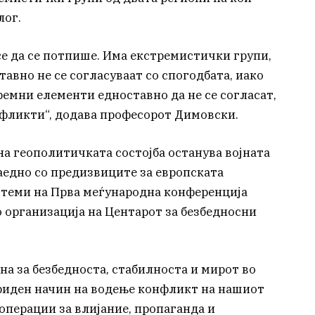
лог.
се да се потпише. Има екстремистички групи,
авно не се согласуваат со спогодбата, иако
ремни елементи едноставно да не се согласат,
нфликти“, додава професорот Димовски.
на геополитичката состојба останува војната
заедно со предизвиците за европската
 теми на Прва меѓународна конференција
во организација на Центарот за безбедносни
ана за безбедноста, стабилноста и мирот во
ибриден начин на водење конфликт на нашиот
операции за влијание, пропаганда и