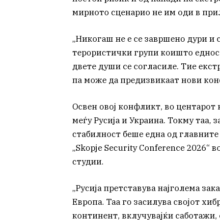
мирното сценарио не им оди в при
„Никогаш не е се завршено дури и 
терористички групи коишто едност
двете души се согласиле. Тие екст
па може да предизвикаат нови ко
Освен овој конфликт, во центарот 
меѓу Русија и Украина. Токму таа, 
стабилност беше една од главните
„Skopje Security Conference 2026“ 
студии.
„Русија претставува најголема зак
Европа. Таа го засилува својот х
континент, вклучувајќи саботажи, 