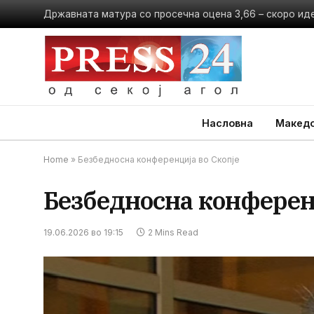
Државната матура со просечна оцена 3,66 – скоро ид
Насловна
Македо
Home
»
Безбедносна конференција во Скопје
Безбедносна конферен
19.06.2026 во 19:15
2 Mins Read