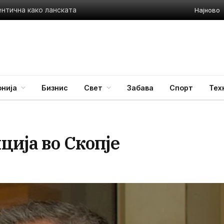
Најново
ентична како ланската
нија
Бизнис
Свет
Забава
Спорт
Тех
ција во Скопје