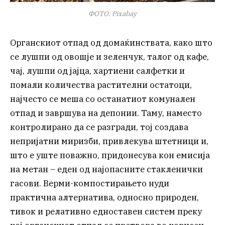
ФОТО: Pixabay
Органскиот отпад од домаќинствата, како што
се лушпи од овошје и зеленчук, талог од кафе,
чај, лушпи од јајца, хартиени салфетки и
помали количества растителни остатоци,
најчесто се меша со останатиот комунален
отпад и завршува на депонии. Таму, наместо
контролирано да се разгради, тој создава
непријатни миризби, привлекува штетници и,
што е уште поважно, придонесува кон емисија
на метан – еден од најопасните стакленички
гасови. Верми-компостирањето нуди
практична алтернатива, односно природен,
тивок и релативно едноставен систем преку