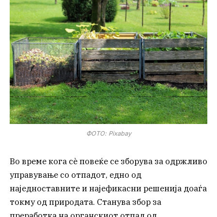
ФОТО: Pixabay
Во време кога сѐ повеќе се зборува за одржливо
управување со отпадот, едно од
наједноставните и најефикасни решенија доаѓа
токму од природата. Станува збор за
преработка на органскиот отпад од