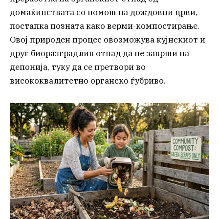
домаќинствата со помош на дождовни црви,
постапка позната како верми-компостирање.
Овој природен процес овозможува кујнскиот и
друг биоразградлив отпад да не заврши на
депонија, туку да се претвори во
висококвалитетно органско ѓубриво.