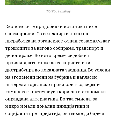
ФОТО: Pixabay
Економските придобивки исто така не се
занемарливи. Со селекција и локална
преработка на органскиот отпад се намалуваат
трошоците за негово собирање, транспорт и
депонирање. Во исто време, се добива
производ што може да се користи или
дистрибуира во локалната заедница. Во услови
на зголемени цени на ѓубрива и нагласен
интерес за органско производство, верми-
компостот претставува корисна и економски
оправдана алтернатива. Во таа смисла, за
микро и мали локални иницијативи и
социјални претпријатија, ова може да биде и