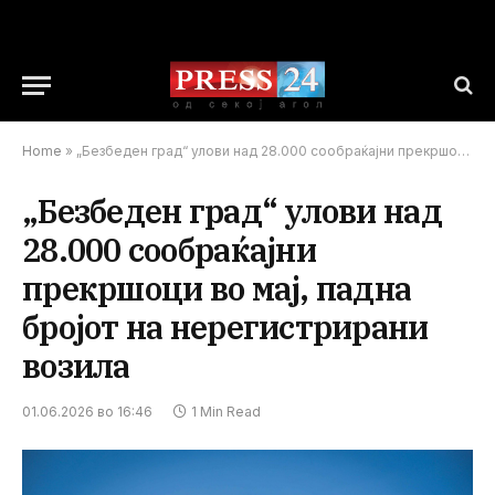
Home
»
„Безбеден град“ улови над 28.000 сообраќајни прекршоци во мај, падна бројот на нерегистрирани возила
„Безбеден град“ улови над
28.000 сообраќајни
прекршоци во мај, падна
бројот на нерегистрирани
возила
01.06.2026 во 16:46
1 Min Read