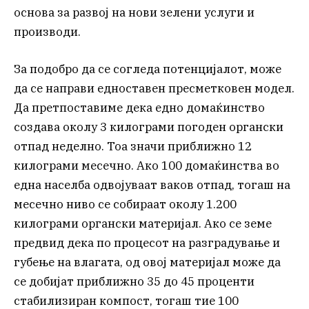
основа за развој на нови зелени услуги и
производи.
За подобро да се согледа потенцијалот, може
да се направи едноставен пресметковен модел.
Да претпоставиме дека едно домаќинство
создава околу 3 килограми погоден органски
отпад неделно. Тоа значи приближно 12
килограми месечно. Ако 100 домаќинства во
една населба одвојуваат ваков отпад, тогаш на
месечно ниво се собираат околу 1.200
килограми органски материјал. Ако се земе
предвид дека по процесот на разградување и
губење на влагата, од овој материјал може да
се добијат приближно 35 до 45 проценти
стабилизиран компост, тогаш тие 100