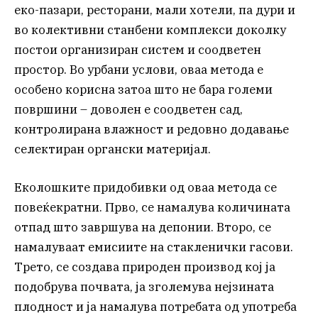
еко-пазари, ресторани, мали хотели, па дури и
во колективни станбени комплекси доколку
постои организиран систем и соодветен
простор. Во урбани услови, оваа метода е
особено корисна затоа што не бара големи
површини – доволен е соодветен сад,
контролирана влажност и редовно додавање
селектиран органски материјал.
Еколошките придобивки од оваа метода се
повеќекратни. Прво, се намалува количината
отпад што завршува на депонии. Второ, се
намалуваат емисиите на стакленички гасови.
Трето, се создава природен производ кој ја
подобрува почвата, ја зголемува нејзината
плодност и ја намалува потребата од употреба