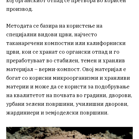
кој органскиот отпад се претвора во корисен
производ.
Методата се базира на користење на
специјални видови црви, најчесто
таканаречени компостни или калифорниски
црви, кои се хранат со органски отпад и го
преработуваат во стабилен, темен и хранлив
материјал – верми-компост. Овој материјал е
богат со корисни микроорганизми и хранливи
материи и може да се користи за подобрување
на квалитетот на почвата во градини, дворови,
урбани зелени површини, училишни дворови,
жардиниери и земјоделски површини.