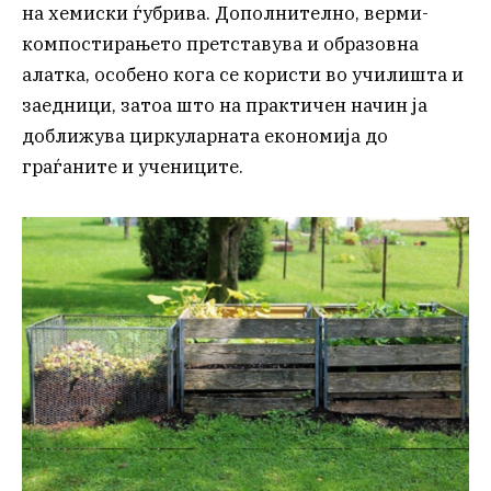
на хемиски ѓубрива. Дополнително, верми-
компостирањето претставува и образовна
алатка, особено кога се користи во училишта и
заедници, затоа што на практичен начин ја
доближува циркуларната економија до
граѓаните и учениците.