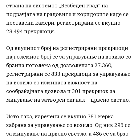
страна на системот „Безбеден град“ на
подрачјата на градовите и коридорите каде се
поставени камери, регистрирани се вкупно
28.494 прекршоци.
Од вкупниот број на регистрирани прекршоци
најголемиот број се за управување на возило со
брзина поголема од дозволената 27.360,
регистрирани се 833 прекршоци за управување
на возило со измината важност на
сообраќајната дозвола и 301 прекршок за
минување на затворен сигнал – црвено светло.
Исто така, изречени се вкупно 781 мерка
забрана за управување со возило. Од нив 295 се
за минување на црвено светло, а 486 се за брзо