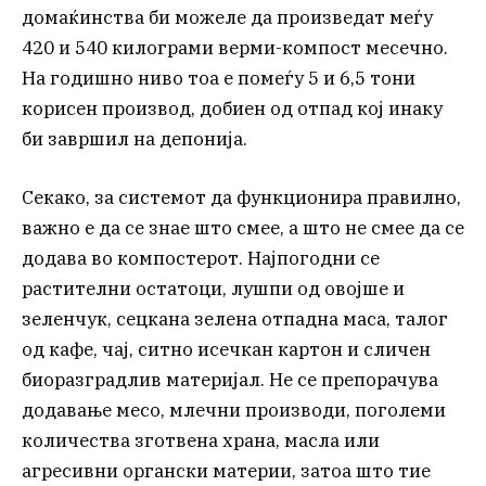
домаќинства би можеле да произведат меѓу
420 и 540 килограми верми-компост месечно.
На годишно ниво тоа е помеѓу 5 и 6,5 тони
корисен производ, добиен од отпад кој инаку
би завршил на депонија.
Секако, за системот да функционира правилно,
важно е да се знае што смее, а што не смее да се
додава во компостерот. Најпогодни се
растителни остатоци, лушпи од овојше и
зеленчук, сецкана зелена отпадна маса, талог
од кафе, чај, ситно исечкан картон и сличен
биоразградлив материјал. Не се препорачува
додавање месо, млечни производи, поголеми
количества зготвена храна, масла или
агресивни органски материи, затоа што тие