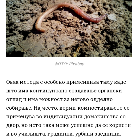
ФОТО: Pixabay
Оваа метода е особено применлива таму каде
што има континуирано создавање органски
отпад и има можност за негово одделно
собирање. Најчесто, верми-компостирањето се
применува во индивидуални домаќинства со
двор, но исто така може успешно да се користи
и во училишта, градинки, урбани заедници,