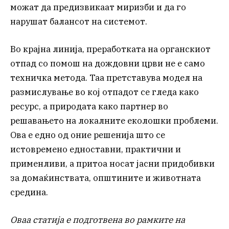
можат да предизвикаат миризби и да го
нарушат балансот на системот.
Во крајна линија, преработката на органскиот
отпад со помош на дождовни црви не е само
техничка метода. Таа претставува модел на
размислување во кој отпадот се гледа како
ресурс, а природата како партнер во
решавањето на локалните еколошки проблеми.
Ова е едно од оние решенија што се
истовремено едноставни, практични и
применливи, а притоа носат јасни придобивки
за домаќинствата, општините и животната
средина.
Оваа статија е подготвена во рамките на