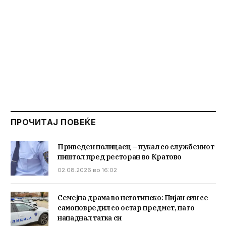
ПРОЧИТАЈ ПОВЕЌЕ
Приведен полицаец – пукал со службениот
пиштол пред ресторан во Кратово
02.08.2026 во 16:02
Семејна драма во неготинско: Пијан син се
самоповредил со остар предмет, па го
нападнал татка си