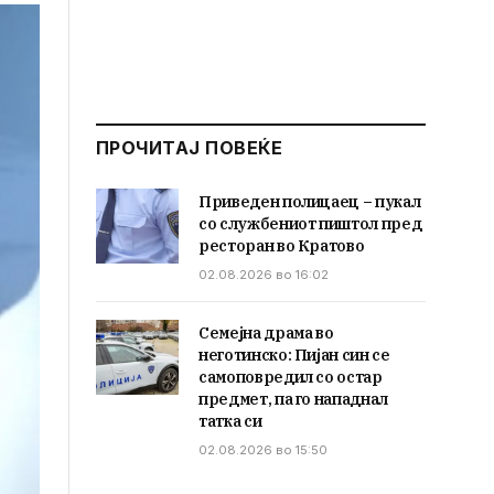
ПРОЧИТАЈ ПОВЕЌЕ
Приведен полицаец – пукал
со службениот пиштол пред
ресторан во Кратово
02.08.2026 во 16:02
Семејна драма во
неготинско: Пијан син се
самоповредил со остар
предмет, па го нападнал
татка си
02.08.2026 во 15:50