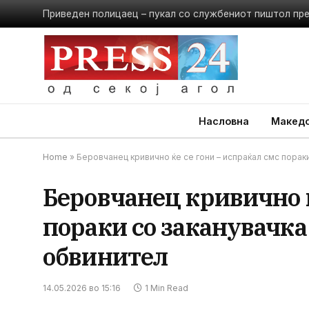
Приведен полицаец – пукал со службениот пиштол пр
Насловна
Македо
Home
»
Беровчанец кривично ќе се гони – испраќал смс порак
Беровчанец кривично ќ
пораки со заканувачка
обвинител
14.05.2026 во 15:16
1 Min Read