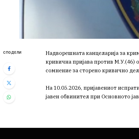
Надворешната канцеларија за кри
СПОДЕЛИ
кривична пријава против М.У.(46) 
сомнение за сторено кривично дело
На 10.05.2026, пријавениот испрат
јавен обвинител при Основното ја