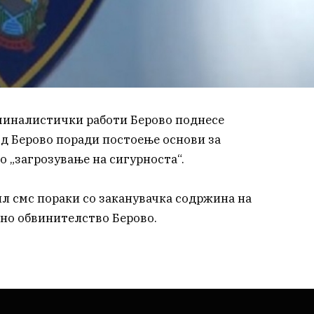
миналистички работи Берово поднесе
од Берово поради постоење основи за
 „загрозување на сигурноста“.
ил смс пораки со заканувачка содржина на
вно обвинителство Берово.