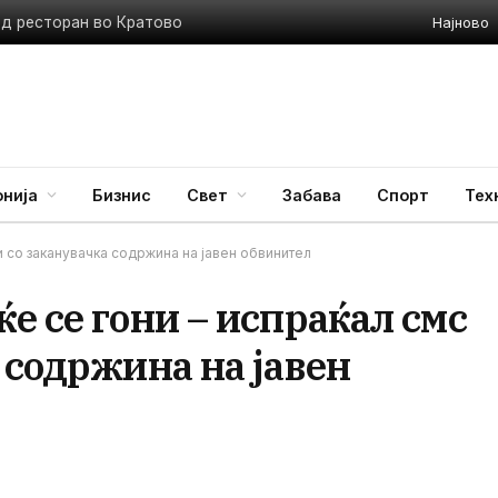
Најново
ед ресторан во Кратово
нија
Бизнис
Свет
Забава
Спорт
Тех
и со заканувачка содржина на јавен обвинител
е се гони – испраќал смс
 содржина на јавен