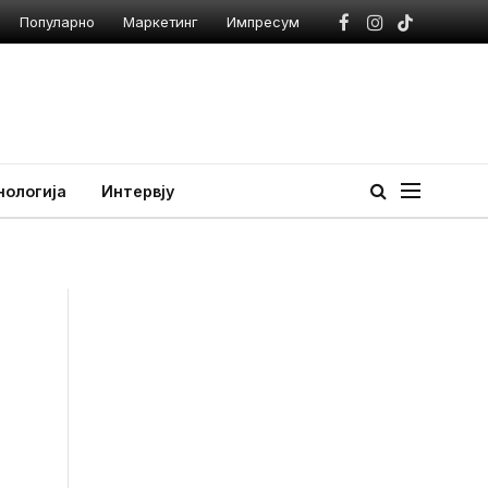
Популарно
Маркетинг
Импресум
Facebook
Instagram
TikTok
нологија
Интервју